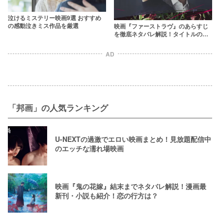
泣けるミステリー映画9選 おすすめ
の感動泣きミス作品を厳選
映画『ファーストラヴ』のあらすじ
を徹底ネタバレ解説！タイトルの持
つ意味が原作とは異なる？
AD
「邦画」の人気ランキング
U-NEXTの過激でエロい映画まとめ！見放題配信中
のエッチな濡れ場映画
映画『鬼の花嫁』結末までネタバレ解説！漫画最
新刊・小説も紹介！恋の行方は？