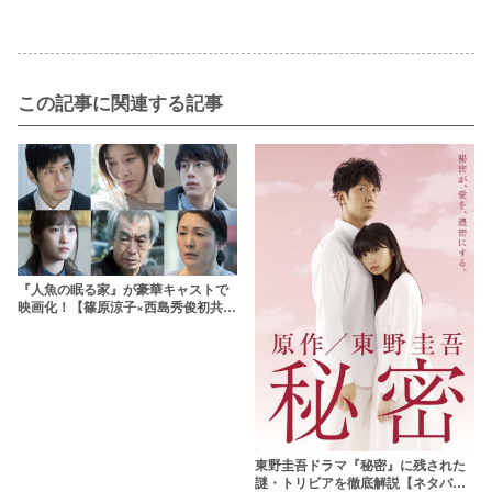
この記事に関連する記事
『人魚の眠る家』が豪華キャストで
映画化！【篠原涼子×西島秀俊初共
演】
東野圭吾ドラマ『秘密』に残された
謎・トリビアを徹底解説【ネタバ