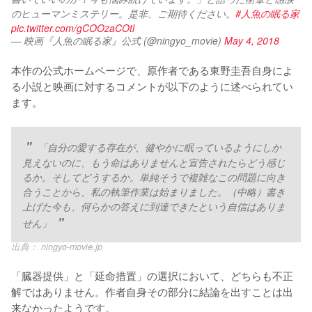
のヒューマンミステリー。是非、ご期待ください。
#人魚の眠る家
pic.twitter.com/gCOOzaCOtl
— 映画『人魚の眠る家』公式 (@ningyo_movie)
May 4, 2018
本作の公式ホームページで、原作者である東野圭吾自身によ
る小説と映画に対するコメントが以下のように述べられてい
ます。
「自分の愛する存在が、健やかに眠っているようにしか
見えないのに、もう命はありませんと宣告されたらどう感じ
るか。そしてどうするか。単純そうで複雑なこの問題に向き
合うことから、私の執筆作業は始まりました。（中略）書き
上げた今も、何らかの答えに到達できたという自信はありま
せん」
出典：
ningyo-movie.jp
「臓器提供」と「延命措置」の選択において、どちらも不正
解ではありません。作者自身その部分に結論を出すことは出
来なかったようです。