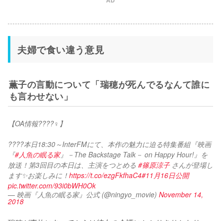
夫婦で食い違う意見
薫子の言動について「瑞穂が死んでるなんて誰に
も言わせない」
【OA情報????‍♀️】
????本日18:30～InterFMにて、本作の魅力に迫る特集番組『映画
『
#人魚の眠る家
』－The Backstage Talk－ on Happy Hour!』を
放送！第3回目の本日は、主演をつとめる 
#篠原涼子
 さんが登場し
ます✨お楽しみに！
https://t.co/ezgFkfhaC4
#11月16日公開
pic.twitter.com/93i0bWH0Ok
— 映画『人魚の眠る家』公式 (@ningyo_movie)
November 14,
2018