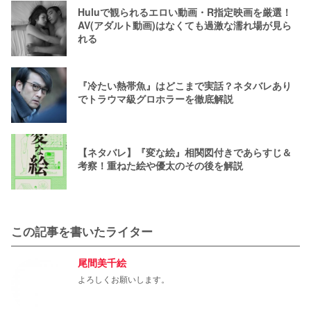
Huluで観られるエロい動画・R指定映画を厳選！
AV(アダルト動画)はなくても過激な濡れ場が見ら
れる
『冷たい熱帯魚』はどこまで実話？ネタバレあり
でトラウマ級グロホラーを徹底解説
【ネタバレ】『変な絵』相関図付きであらすじ＆
考察！重ねた絵や優太のその後を解説
この記事を書いたライター
尾間美千絵
よろしくお願いします。