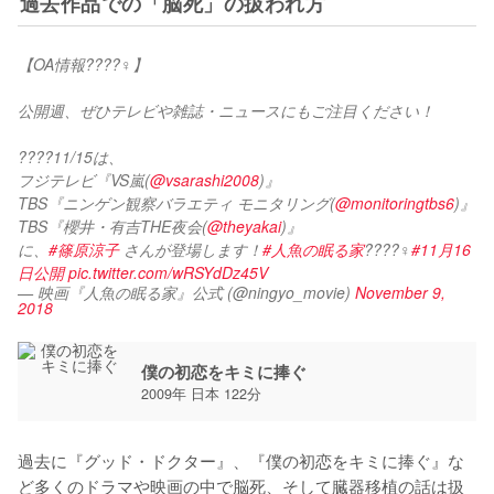
過去作品での「脳死」の扱われ方
【OA情報????‍♀️】
公開週、ぜひテレビや雑誌・ニュースにもご注目ください！
????11/15は、
フジテレビ『VS嵐(
@vsarashi2008
)』
TBS『ニンゲン観察バラエティ モニタリング(
@monitoringtbs6
)』
TBS『櫻井・有吉THE夜会(
@theyakai
)』
に、
#篠原涼子
 さんが登場します！
#人魚の眠る家
????‍♀️
#11月16
日公開
pic.twitter.com/wRSYdDz45V
— 映画『人魚の眠る家』公式 (@ningyo_movie)
November 9,
2018
僕の初恋をキミに捧ぐ
2009年 日本 122分
過去に『グッド・ドクター』、『僕の初恋をキミに捧ぐ』な
ど多くのドラマや映画の中で脳死、そして臓器移植の話は扱