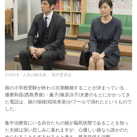
(C)2018「人魚の眠る家」 製作委員会
娘の小学校受験が終わり次第離婚することが決まっている、
播磨和昌(西島秀俊)・薫子(篠原涼子)夫妻のもとにかかってき
た電話は、娘の瑞穂(稲垣来泉)がプールで溺れたというもので
した。

集中治療室にいる自分たちの娘が脳死状態であることを知っ
た夫婦は深い悲しみに暮れますが、心優しい娘なら誰かのた
めになることをするだろうと考え、臓器提供を決断。
