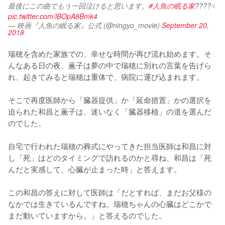
最後にこの曲でもう一回泣けると思います。
#人魚の眠る家
????‍♀️ 
pic.twitter.com/lBOpA8Bmk4
— 映画『人魚の眠る家』公式 (@ningyo_movie)
September 20,
2018
瑞穂を含めた家族での、幸せな時間が再び流れ始めます。そ
んなある日の夜、薫子は夢の中で瑞穂に別れの言葉を告げら
れ、起きてみると瑞穂は重体で、病院に運び込まれます。

そこで再度医師から「臓器提供」か「延命措置」かの選択を
迫られた和昌と薫子は、迷いなく「臓器移植」の道を選んだ
のでした。

自宅で行われた瑞穂の葬式にやってきた担当医師は和昌に対
し「死」はどのタイミングで訪れるのかと尋ね、和昌は「死
んだと実感して、心臓が止まった時」と答えます。

この和昌の答えに対して医師は「だとすれば、まだお父様の
なかでは生きているんですね。瑞穂ちゃんの心臓はどこかで
まだ動いていますから。」と答えるのでした。