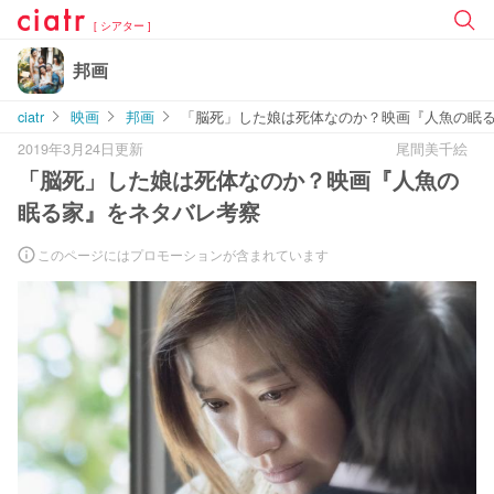
[ シアター ]
邦画
ciatr
映画
邦画
「脳死」した娘は死体なのか？映画『人魚の眠
2019年3月24日更新
尾間美千絵
「脳死」した娘は死体なのか？映画『人魚の
眠る家』をネタバレ考察
このページにはプロモーションが含まれています