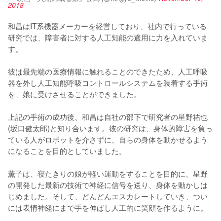
2018
和昌はIT系機器メーカーを経営しており、社内で行っている
研究では、障害者に対する人工知能の適用に力を入れていま
す。

彼は最先端の医療情報に触れることのできたため、人工呼吸
器を外し人工知能呼吸コントロールシステムを装着する手術
を、娘に受けさせることができました。

上記の手術の成功後、和昌は自社の部下で研究者の星野祐也
(坂口健太郎)と知り合います。彼の研究は、身体的障害を負っ
ている人がロボットを介さずに、自らの身体を動かせるよう
になることを目的としていました。

薫子は、寝たきりの娘が軽い運動をすることを目的に、星野
の開発した最新の技術で神経に信号を送り、身体を動かしは
じめました。そして、どんどんエスカレートしていき、つい
には表情神経にまで手を伸ばし人工的に笑顔を作るように。
