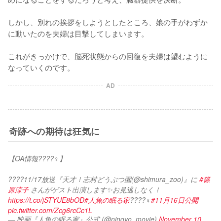
しかし、別れの挨拶をしようとしたところ、娘の手がわずか
に動いたのを夫婦は目撃してしまいます。

これがきっかけで、脳死状態からの回復を夫婦は望むように
なっていくのです。
AD
奇跡への期待は狂気に
【OA情報????‍♀️】
????11/17放送『天才！志村どうぶつ園(@shimura_zoo)』に 
#篠
原涼子
 さんがゲスト出演します✨お見逃しなく！
https://t.co/jSTYUE8bOD
#人魚の眠る家
????‍♀️
#11月16日公開
pic.twitter.com/Zcg6rcCc1L
— 映画『人魚の眠る家』公式 (@ningyo_movie)
November 10,