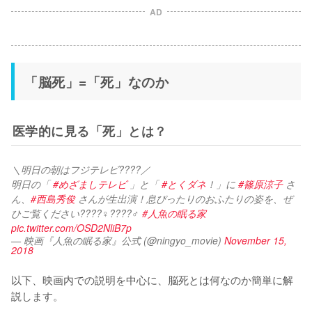
AD
「脳死」=「死」なのか
医学的に見る「死」とは？
＼明日の朝はフジテレビ????／
明日の「 
#めざましテレビ
 」と「 
#とくダネ
！」に 
#篠原涼子
 さ
ん、
#西島秀俊
 さんが生出演！息ぴったりのおふたりの姿を、ぜ
ひご覧ください????‍♀️????‍♂️ 
#人魚の眠る家
pic.twitter.com/OSD2NliB7p
— 映画『人魚の眠る家』公式 (@ningyo_movie)
November 15,
2018
以下、映画内での説明を中心に、脳死とは何なのか簡単に解
説します。
