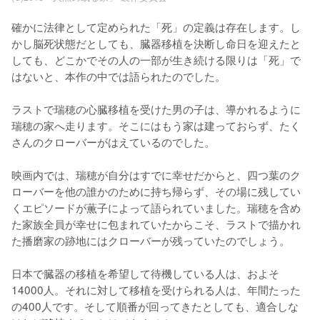
確かに法律として定められた「死」の定義は存在します。し
かし脳死状態だとしても、臓器移植を決断し命日を迎えたと
しても、どこかでその人の一部が生き続ける限りは「死」で
はないと、本作の中では語られたのでした。

ラストで瑞穂の心臓移植を受けた男の子は、導かれるように
瑞穂の家へ走ります。そこにはもう家は建っておらず、たく
さんのクローバーがはえているのでした。

映画内では、瑞穂が自分はすでに幸せだからと、四つ葉のク
ローバーを他の誰かのために持ち帰らず、その場に残してい
くエピソードが薫子によって語られていました。瑞穂を含め
た家族全員が幸せに包まれていたからこそ、ラストで描かれ
た播磨家の跡地にはクローバーが残っていたのでしょう。

日本で臓器の移植を希望して待機している人は、およそ
14000人。それに対して移植を受けられる人は、年間たった
の400人です。そして順番が回ってきたとしても、適合しな