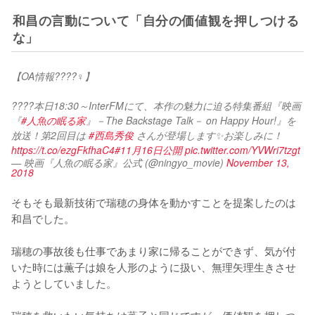
和昌の言動について「自分の価値観を押しつける
な」
【OA情報????‍♀️】
????本日18:30～InterFMにて、本作の魅力に迫る特集番組『映画
『
#人魚の眠る家
』－The Backstage Talk－ on Happy Hour!』を
放送！第2回目は 
#西島秀俊
 さんが登場します✨お楽しみに！
https://t.co/ezgFkfhaC4
#11月16日公開
pic.twitter.com/YVWri7tzgt
— 映画『人魚の眠る家』公式 (@ningyo_movie)
November 13,
2018
そもそも最新技術で瑞穂の身体を動かすことを提案したのは
和昌でした。

瑞穂の事故後も仕事であまり家に帰ることができず、気が付
いた時には薫子は娘を人形のように扱い、無理矢理生きさせ
ようとしていました。

瑞穂を救いたい気持ちは薫子と同じですが、価値観を押しつ