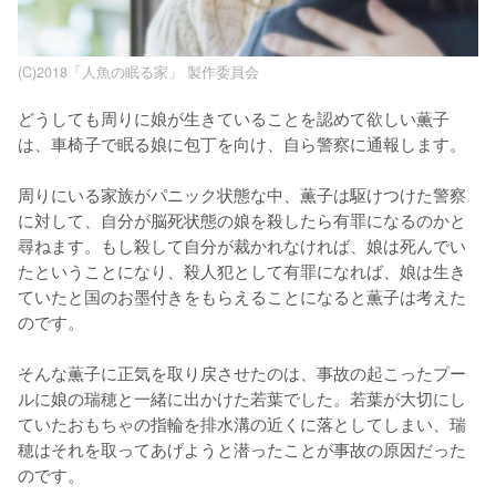
(C)2018「人魚の眠る家」 製作委員会
どうしても周りに娘が生きていることを認めて欲しい薫子
は、車椅子で眠る娘に包丁を向け、自ら警察に通報します。

周りにいる家族がパニック状態な中、薫子は駆けつけた警察
に対して、自分が脳死状態の娘を殺したら有罪になるのかと
尋ねます。もし殺して自分が裁かれなければ、娘は死んでい
たということになり、殺人犯として有罪になれば、娘は生き
ていたと国のお墨付きをもらえることになると薫子は考えた
のです。

そんな薫子に正気を取り戻させたのは、事故の起こったプー
ルに娘の瑞穂と一緒に出かけた若葉でした。若葉が大切にし
ていたおもちゃの指輪を排水溝の近くに落としてしまい、瑞
穂はそれを取ってあげようと潜ったことが事故の原因だった
のです。
