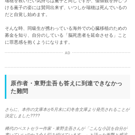
ける薫子の姿には賛同出来ず、いつしか瑞穂は死んでいるの
だと自覚し始めます。

そんな時、同級生が携わっている海外での心臓移植のための
募金を知り、自分のしている「脳死患者を延命させる」こと
に罪悪感を抱くようになります。
AD
原作者・東野圭吾も答えに到達できなかっ
た難問
さらに、本作の文庫本が5月末に幻冬舎文庫より発売されることが
決定しました????
稀代のベストセラー作家・東野圭吾さんが「こんな小説を自分が
書いていいのか？今も悩み続けています。」と語った衝撃と感涙