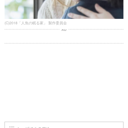
(C)2018「人魚の眠る家」 製作委員会
AD