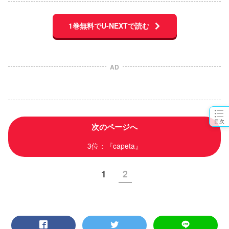
1巻無料でU-NEXTで読む
AD
目次
次のページへ
3位：『capeta』
1
2