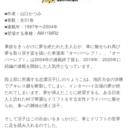
■作者：山口かつみ

■巻数：全31巻

■連載年：1997年〜2004年

■登場する車種：AW11MR2

事故をきっかけに夢を絶たれた主人公が、車に魅せられ再び
夢を取り戻す姿を描いた車漫画『オーバーレブ！』。『オー
バーレブ！』は2004年の連載終了後も、2019年、2020年に
続編の連載を開始した人気作となっています。

陸上部に所属する志濃涼子(しのりょうこ)は、地区大会の決勝
でアキレス腱を断裂してしまい、インターハイ出場の夢が絶
たれてしまいます。夢が潰えたことに絶望するも、ある日友
人と訪れた峠で華麗なドリフトをする女性ドライバーに魅せ
られ、車への興味が湧く涼子。

そして涼子はこの出会いをきっかけに、車とドリフトの世界
に足を踏み入れるのでした。