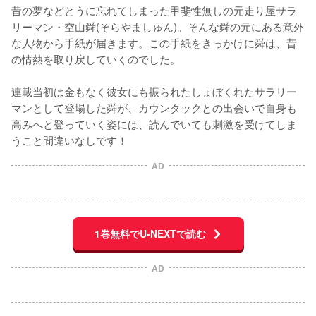
昔の夢などとうに忘れてしまった甲斐性無しの元走り屋サラ
リーマン・空山舜(そらやましゅん)。そんな舜の元にある意外
な人物から手紙が届きます。この手紙をきっかけに舜は、昔
の情熱を取り戻していくのでした。

連載当初は金もなく彼女にも振られたしょぼくれたサラリー
マンとして登場した舜が、カウンタックとの出会いで自身も
高みへと登っていく姿には、読んでいても刺激を受けてしま
うこと間違いなしです！
AD
1巻無料でU-NEXTで読む
AD