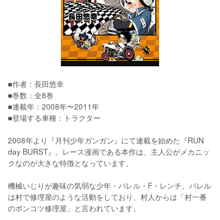
■作者：長田悠幸

■巻数：全8巻

■連載年：2008年〜2011年

■登場する車種：トラクター

2008年より『月刊少年ガンガン』にて連載を始めた『RUN 
day BURST』。レース漫画である本作は、主人公がメカニッ
クなのが大きな特徴となっています。

機械いじりが趣味の気弱な少年・バレル・F・レンチ。バレル
は村で修理屋のような活動をしており、村人からは「村一番
のポンコツ修理屋」と言われています。
