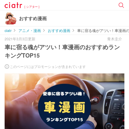
[ シアター ]
おすすめ漫画
ciatr
アニメ・漫画
おすすめ漫画
車に宿る魂がアツい！車漫画の
2021年3月3日更新
青木圭介
車に宿る魂がアツい！車漫画のおすすめラン
キングTOP15
このページにはプロモーションが含まれています