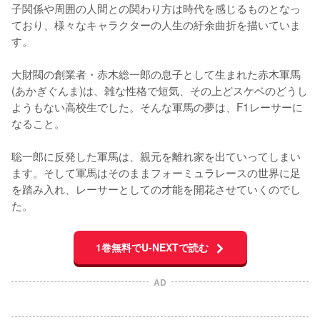
子関係や周囲の人間との関わり方は時代を感じるものとなっ
ており、様々なキャラクターの人生の紆余曲折を描いていま
す。

大財閥の創業者・赤木総一郎の息子として生まれた赤木軍馬
(あかぎぐんま)は、雑な性格で短気、その上どスケベのどうし
ようもない高校生でした。そんな軍馬の夢は、F1レーサーに
なること。

聡一郎に反発した軍馬は、親元を離れ家を出ていってしまい
ます。そして軍馬はそのままフォーミュラレースの世界に足
を踏み入れ、レーサーとしての才能を開花させていくのでし
た。
1巻無料でU-NEXTで読む
AD