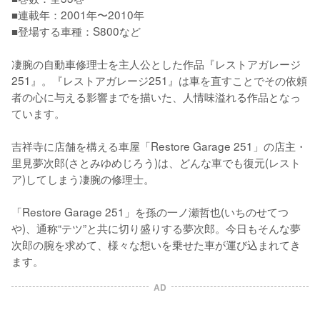
■連載年：2001年〜2010年

■登場する車種：S800など

凄腕の自動車修理士を主人公とした作品『レストアガレージ
251』。『レストアガレージ251』は車を直すことでその依頼
者の心に与える影響までを描いた、人情味溢れる作品となっ
ています。

吉祥寺に店舗を構える車屋「Restore Garage 251」の店主・
里見夢次郎(さとみゆめじろう)は、どんな車でも復元(レスト
ア)してしまう凄腕の修理士。

「Restore Garage 251」を孫の一ノ瀬哲也(いちのせてつ
や)、通称“テツ”と共に切り盛りする夢次郎。今日もそんな夢
次郎の腕を求めて、様々な想いを乗せた車が運び込まれてき
ます。
AD