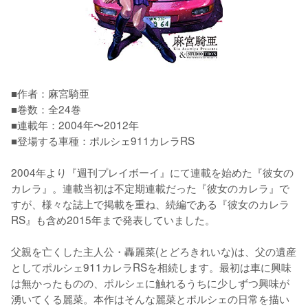
■作者：麻宮騎亜

■巻数：全24巻

■連載年：2004年〜2012年

■登場する車種：ポルシェ911カレラRS

2004年より『週刊プレイボーイ』にて連載を始めた『彼女の
カレラ』。連載当初は不定期連載だった『彼女のカレラ』で
すが、様々な誌上で掲載を重ね、続編である『彼女のカレラ
RS』も含め2015年まで発表していました。

父親を亡くした主人公・轟麗菜(とどろきれいな)は、父の遺産
としてポルシェ911カレラRSを相続します。最初は車に興味
は無かったものの、ポルシェに触れるうちに少しずつ興味が
湧いてくる麗菜。本作はそんな麗菜とポルシェの日常を描い