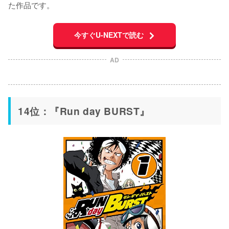
た作品です。
今すぐU-NEXTで読む
AD
14位：『Run day BURST』