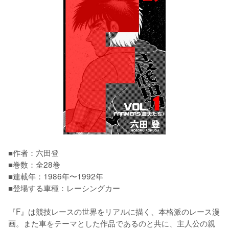
■作者：六田登

■巻数：全28巻

■連載年：1986年〜1992年

■登場する車種：レーシングカー

『F』は競技レースの世界をリアルに描く、本格派のレース漫
画。また車をテーマとした作品であるのと共に、主人公の親