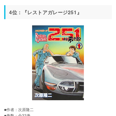
4位：『レストアガレージ251』
■作者：次原隆二

■巻数：全33巻
