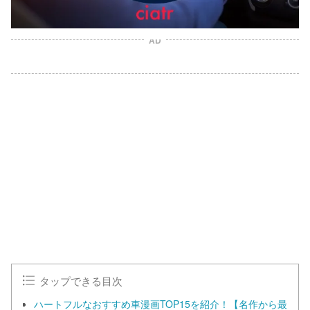
AD
L
o
/
U
a
n
d
m
e
u
d
t
:
e
1
0
0
.
0
0
%
タップできる目次
ハートフルなおすすめ車漫画TOP15を紹介！【名作から最