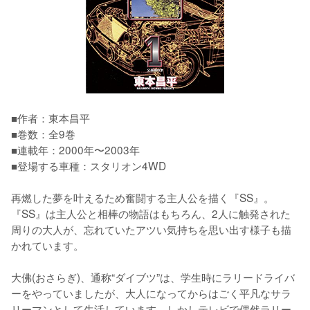
■作者：東本昌平

■巻数：全9巻

■連載年：2000年〜2003年

■登場する車種：スタリオン4WD

再燃した夢を叶えるため奮闘する主人公を描く『SS』。
『SS』は主人公と相棒の物語はもちろん、2人に触発された
周りの大人が、忘れていたアツい気持ちを思い出す様子も描
かれています。

大佛(おさらぎ)、通称“ダイブツ”は、学生時にラリードライバ
ーをやっていましたが、大人になってからはごく平凡なサラ
リーマンとして生活しています。しかしテレビで偶然ラリー