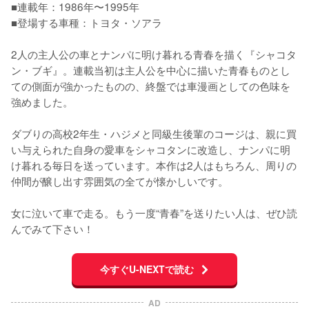
■連載年：1986年〜1995年

■登場する車種：トヨタ・ソアラ

2人の主人公の車とナンパに明け暮れる青春を描く『シャコタ
ン・ブギ』。連載当初は主人公を中心に描いた青春ものとし
ての側面が強かったものの、終盤では車漫画としての色味を
強めました。

ダブりの高校2年生・ハジメと同級生後輩のコージは、親に買
い与えられた自身の愛車をシャコタンに改造し、ナンパに明
け暮れる毎日を送っています。本作は2人はもちろん、周りの
仲間が醸し出す雰囲気の全てが懐かしいです。

女に泣いて車で走る。もう一度“青春”を送りたい人は、ぜひ読
んでみて下さい！
今すぐU-NEXTで読む
AD