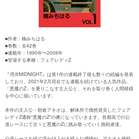
■作者：楠みちはる

■巻数：全42巻

■連載年：1990年〜2008年

■登場する車種：フェアレディZ

『湾岸MIDNIGHT』は第1作の連載終了後も数々の続編を発表
しており、2021年2月現在でも連載を続けている人気作品。
「悪魔のZ」を乗りこなす主人公と、それを取り巻く人間模様
を中心に描いています。

本作の主人公・朝倉アキオは、解体所で偶然発見したフェア
レディZ通称“悪魔のZ”の虜になっていきます。首都高での公
道レースにて次々と悪魔のZに挑み散っていく挑戦者達。

公道レースを経て浮かび上がる様々な感情や、アキオと挑戦