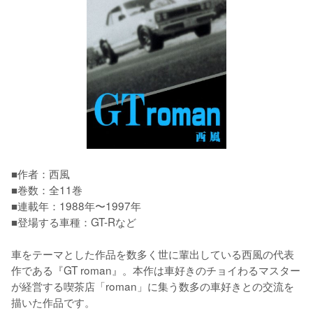
■作者：西風

■巻数：全11巻

■連載年：1988年〜1997年

■登場する車種：GT-Rなど

車をテーマとした作品を数多く世に輩出している西風の代表
作である『GT roman』。本作は車好きのチョイわるマスター
が経営する喫茶店「roman」に集う数多の車好きとの交流を
描いた作品です。
