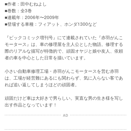
■作者：田中むねよし

■巻数：全3巻

■連載年：2006年〜2009年

■登場する車種：フィアット、ホンダ1300など

『ビックコミック増刊号』にて連載されていた『赤羽がんこ
モータース』は、車の修理屋を主人公とした物語。修理する
際のリアルな描写が特徴的で、頑固オヤジと娘や友人、依頼
者の車を中心とした日常を描いています。

小さい自動車修理工場・赤羽がんこモータースを営む赤羽
は、工場が経営難にあるにも関わらず、気に入らない客であ
れば追い返してしまうほどの頑固者。

頑固だけど車は大好きで男らしい。実直な男の生き様を写し
出す作品となっています！
AD