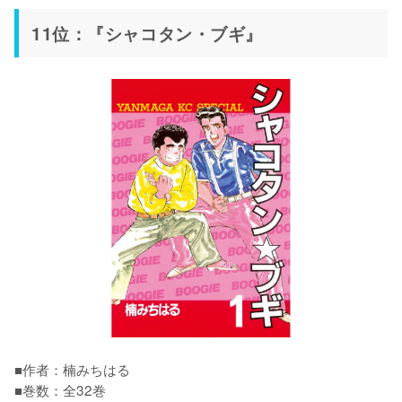
11位：『シャコタン・ブギ』
■作者：楠みちはる

■巻数：全32巻
