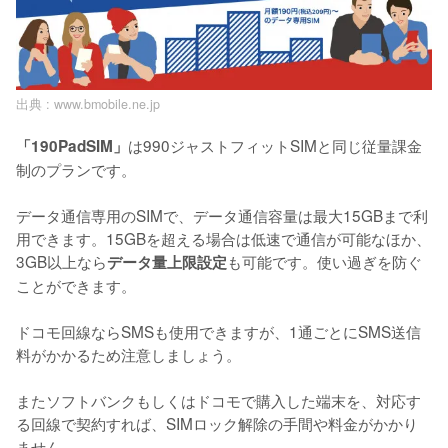
出典 :
www.bmobile.ne.jp
は990ジャストフィットSIMと同じ従量課金
「190PadSIM」
制のプランです。

データ通信専用のSIMで、データ通信容量は最大15GBまで利
用できます。15GBを超える場合は低速で通信が可能なほか、
3GB以上なら
も可能です。使い過ぎを防ぐ
データ量上限設定
ことができます。

ドコモ回線ならSMSも使用できますが、1通ごとにSMS送信
料がかかるため注意しましょう。

またソフトバンクもしくはドコモで購入した端末を、対応す
る回線で契約すれば、SIMロック解除の手間や料金がかかり
ません。
