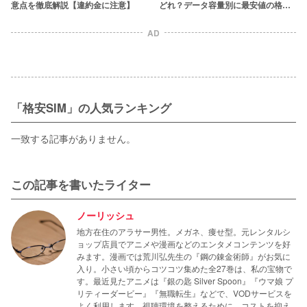
意点を徹底解説【違約金に注意】
どれ？データ容量別に最安値の格安
SIMを紹介
AD
「格安SIM」の人気ランキング
一致する記事がありません。
この記事を書いたライター
ノーリッシュ
地方在住のアラサー男性。メガネ、痩せ型。元レンタルシ
ョップ店員でアニメや漫画などのエンタメコンテンツを好
みます。漫画では荒川弘先生の『鋼の錬金術師』がお気に
入り。小さい頃からコツコツ集めた全27巻は、私の宝物で
す。最近見たアニメは『銀の匙 Silver Spoon』『ウマ娘 プ
リティーダービー』『無職転生』などで、VODサービスを
よく利用します。視聴環境を整えるために、コストを抑え