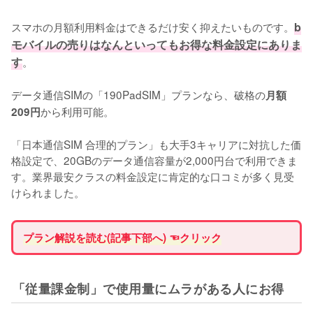
スマホの月額利用料金はできるだけ安く抑えたいものです。
b
モバイルの売りはなんといってもお得な料金設定にありま
す
。

データ通信SIMの「190PadSIM」プランなら、破格の
月額
から利用可能。

209円
「日本通信SIM 合理的プラン」も大手3キャリアに対抗した価
格設定で、20GBのデータ通信容量が2,000円台で利用できま
す。業界最安クラスの料金設定に肯定的な口コミが多く見受
けられました。
プラン解説を読む(記事下部へ) ☜クリック
「従量課金制」で使用量にムラがある人にお得