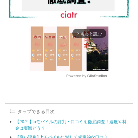
もっと読む
arrow_forward_ios
Powered by 
GliaStudios
M
u
t
e
タップできる目次
【2021】bモバイルの評判・口コミを徹底調査！速度や料
金は実際どう？
【良い評判】bモバイルに対して肯定的な口コミ