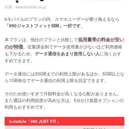
出典 :
www.bmobile.ne.jp
bモバイルのプランの内、スマホユーザーが乗り換えるなら
。

「990ジャストフィットSIM」一択です
本プランは、他社のプランと比較して
低用量帯の料金が安い
のが特徴
。従量課金制でデータ使用量が少ないほど利用価格
も下がるため、
に強くおす
データ通信をあまり使用しない人
すめできます。

データ通信には20GBまでの利用上限があるほか、5GB以上な
ら1GB単位でデータ通信の利用上限を設定できます。

そのため使いすぎで月額料金が高くなる心配がありません。
また通話の利用頻度が高めな方は、5分かけ放題オプションの
利用もおすすめです。
b-mobile「990 JUST FIT」