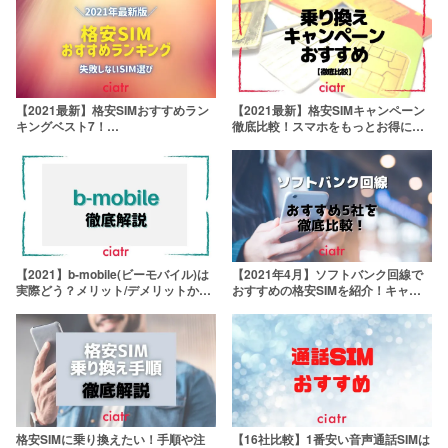
【2021最新】格安SIMおすすめラン
【2021最新】格安SIMキャンペーン
キングベスト7！
徹底比較！スマホをもっとお得に
ahamo/povo/LINEMOはどう？
【乗り換え検討の人必見】
【2021】b-mobile(ビーモバイル)は
【2021年4月】ソフトバンク回線で
実際どう？メリット/デメリットから
おすすめの格安SIMを紹介！キャン
各プランの詳細までb-mobileが丸わ
ペーン・プラン・速度等を徹底比較
かり【日本通信】
格安SIMに乗り換えたい！手順や注
【16社比較】1番安い音声通話SIMは