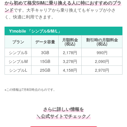
から初めて格安SIMに乗り換える人に特におすすめのブラ
ンド
です。大手キャリアから乗り換えてもギャップが小さ
く、快適に利用できます。
Y!mobile 「シンプルS/M/L」
月額料金
割引時の月額料金
プラン
データ容量
(税込)
(税込)
シンプルS
3GB
2,178円
990円
シンプルM
15GB
3,278円
2,090円
シンプルL
25GB
4,158円
2,970円
※この情報は7月8日時点のものです。
さらに詳しい情報を
＼公式サイトでチェック／