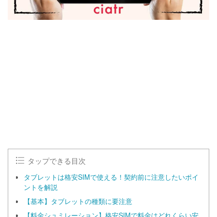
L
o
/
U
a
n
d
m
e
u
d
t
:
e
1
0
0
.
0
0
%
タップできる目次
タブレットは格安SIMで使える！契約前に注意したいポイ
ントを解説
【基本】タブレットの種類に要注意
【料金シュミレーション】格安SIMで料金はどれくらい安