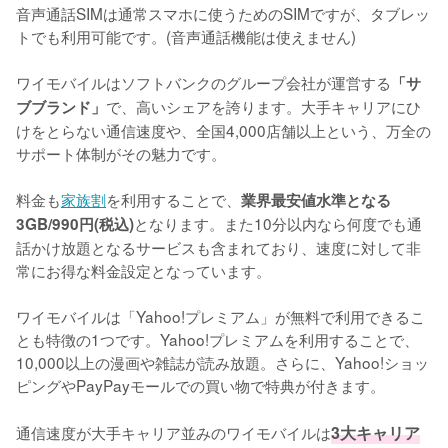
音声通話SIMは通常スマホに使うためのSIMですが、タブレッ
トでも利用可能です。(音声通話機能は使えません)

ワイモバイルはソフトバンクのグループ会社が運営する
「サ
で、高いシェアを誇ります。大手キャリアにひ
ブブランド」
けをとらない通信速度や、全国4,000店舗以上という、万全の
サポート体制がその魅力です。

料金も
家族割
を利用することで、
業界最安値水準となる
となります。また10分以内なら何度でも通
3GB/990円(税込)
話かけ放題となるサービスも含まれており、速度に対して非
常にお得な料金設定となっています。

ワイモバイルは「Yahoo!プレミアム」が無料で利用できるこ
とも特徴の1つです。Yahoo!プレミアムを利用することで、
10,000以上の漫画や雑誌が読み放題。さらに、Yahoo!ショッ
ピングやPayPayモールでの買い物で特典が付きます。

通信速度が大手キャリア並みのワイモバイルは
3大キャリア