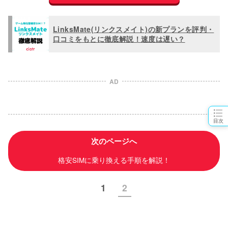
LinksMate(リンクスメイト)の新プランを評判・
口コミをもとに徹底解説！速度は遅い？
AD
目次
次のページへ
格安SIMに乗り換える手順を解説！
1
2