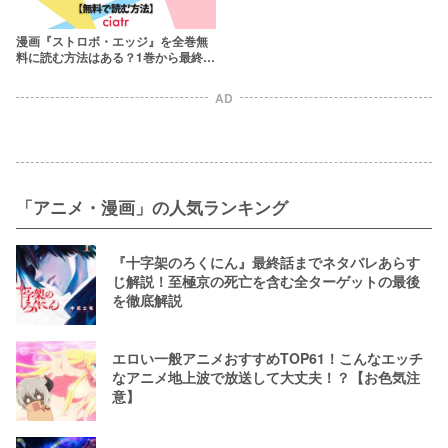
漫画『ストロボ・エッジ』を全巻無
料に読む方法はある？1巻から最終巻
まで
AD
「アニメ・漫画」の人気ランキング
『十字架のろくにん』最終話までネタバレあらす
じ解説！至極京の死亡を含む全ターゲットの最後
を徹底解説
エロい一般アニメおすすめTOP61！こんなエッチ
なアニメ地上波で放送して大丈夫！？【お色気注
意】