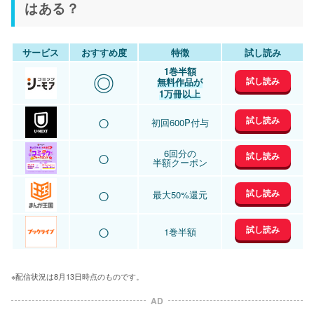
はある？
サービス
おすすめ度
特徴
試し読み
1巻半額
◎
試し読み
無料作品が
1万冊以上
○
試し読み
初回600P付与
○
6回分の
試し読み
半額クーポン
○
試し読み
最大50%還元
○
試し読み
1巻半額
※配信状況は8月13日時点のものです。
AD