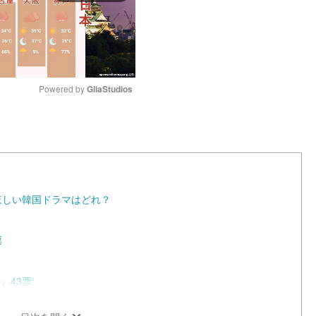
Powered by 
GliaStudios
M
u
t
e
ほしい韓国ドラマはどれ？
票
』43票