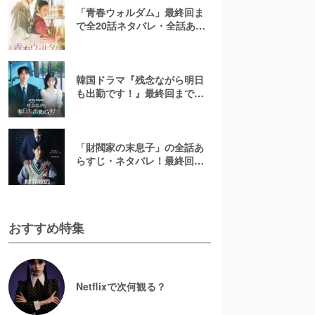
「青春ウォルダム」最終回ま
で全20話ネタバレ・全話あら
すじ！結末や犯人の正体と
は？
韓国ドラマ『残念ながら明日
も出勤です！』最終回までネ
タバレ解説！胸キュンシーン
一覧も紹介
「財閥家の末息子」の全話あ
らすじ・ネタバレ！最終回が
不評の理由や原作との違いも
考察
おすすめ特集
Netflixで次何観る？