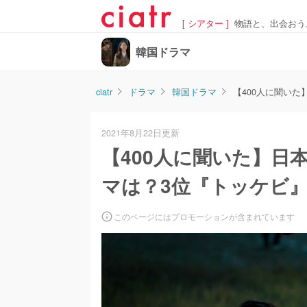
[ シアター ]
物語と、出会おう
韓国ドラマ
ciatr
ドラマ
韓国ドラマ
【400人に聞い
2021年8月22日更新
【400人に聞いた】日
マは？3位『トッケビ
このページにはプロモーションが含まれています