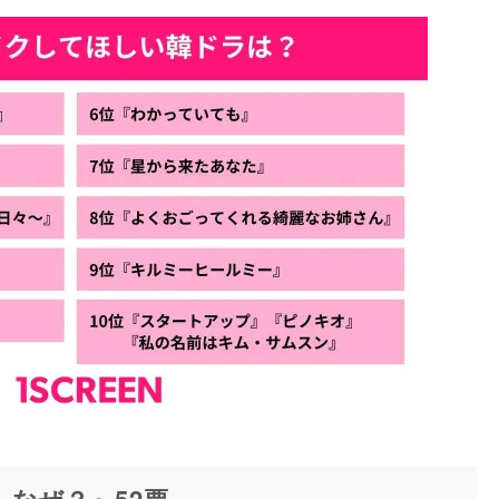
なぜ？』52票