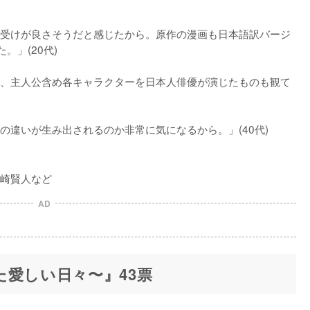
受けが良さそうだと感じたから。原作の漫画も日本語訳バージ
」(20代)

、主人公含め各キャラクターを日本人俳優が演じたものも観て
の違いが生み出されるのか非常に気になるから。」(40代)
崎賢人など
AD
た愛しい日々〜』43票