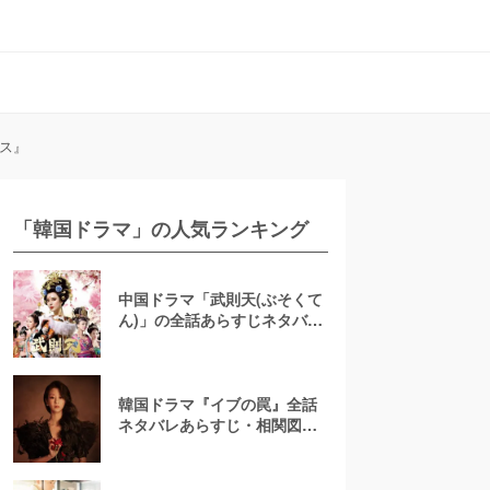
ラス』
「韓国ドラマ」の人気ランキング
中国ドラマ「武則天(ぶそくて
ん)」の全話あらすじネタバレ
を最終回まで徹底解説【相関
図】
韓国ドラマ『イブの罠』全話
ネタバレあらすじ・相関図！
圧巻の復讐劇が始まる