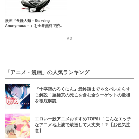
漫画『食糧人類－Starving
Anonymous－』を全巻無料で読む
方法はある？アプリやサービスを調
査！
AD
「アニメ・漫画」の人気ランキング
『十字架のろくにん』最終話までネタバレあらす
じ解説！至極京の死亡を含む全ターゲットの最後
を徹底解説
エロい一般アニメおすすめTOP61！こんなエッチ
なアニメ地上波で放送して大丈夫！？【お色気注
意】