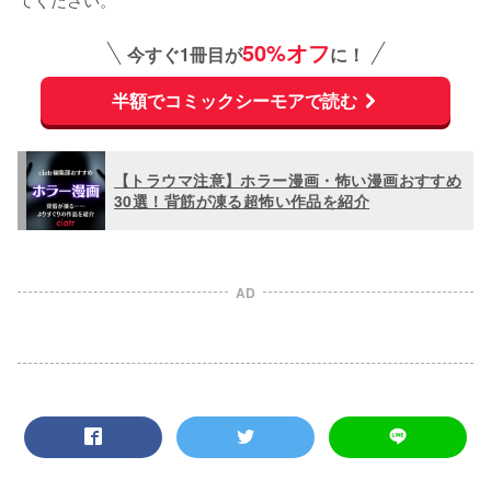
50%オフ
今すぐ1冊目が
に！
半額でコミックシーモアで読む
【トラウマ注意】ホラー漫画・怖い漫画おすすめ
30選！背筋が凍る超怖い作品を紹介
AD