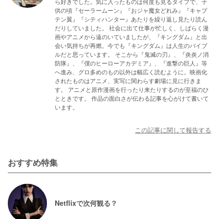
ら好きでした。気に入ったものは何度も見るタイプで、子
供の頃『セーラームーン』『おジャ魔女どれみ』『キャプ
テン翼』『シティハンター』あたりを繰り返し見たり読ん
だりしていました。 社会に出て仕事が忙しく、しばらく漫
画やアニメから遠のいていましたが、『キングダム』と出
会い気持ちが再燃。今でも『キングダム』は人生のバイブ
ルだと思っています。 そこから『鬼滅の刃』、『炎炎ノ消
防隊』、『僕のヒーローアカデミア』、『進撃の巨人』等
へ進み、グロ多めのもの以外は幅広く読むように。映画化
されたものはアニメ、実写に関わらす劇場に見に行きま
す。 アニメと原作漫画を行ったり来たりするのが至福のひ
とときです。 作品の面白さが伝わる記事を心がけて書いて
います。
この記事に関して報告する
おすすめ特集
Netflixで次何観る？