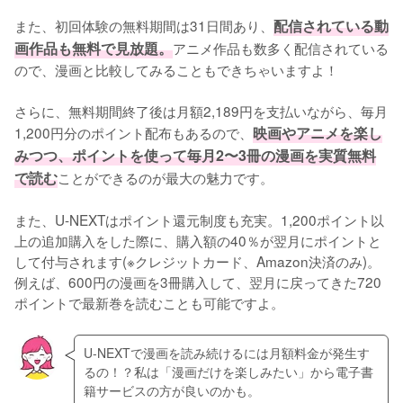
また、初回体験の無料期間は31日間あり、
配信されている動
画作品も無料で見放題。
アニメ作品も数多く配信されている
ので、漫画と比較してみることもできちゃいますよ！
さらに、無料期間終了後は月額2,189円を支払いながら、毎月
1,200円分のポイント配布もあるので、
映画やアニメを楽し
みつつ、ポイントを使って毎月2〜3冊の漫画を実質無料
で読む
ことができるのが最大の魅力です。
また、U-NEXTはポイント還元制度も充実。1,200ポイント以
上の追加購入をした際に、購入額の40％が翌月にポイントと
して付与されます(※クレジットカード、Amazon決済のみ)。
例えば、600円の漫画を3冊購入して、翌月に戻ってきた720
ポイントで最新巻を読むことも可能ですよ。
U-NEXTで漫画を読み続けるには月額料金が発生す
るの！？私は「漫画だけを楽しみたい」から電子書
籍サービスの方が良いのかも。