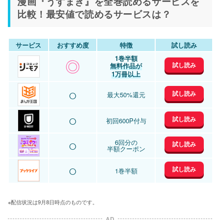
漫画『うずまき』を全巻読めるサービスを
比較！最安値で読めるサービスは？
サービス
おすすめ度
特徴
試し読み
1巻半額
◎
試し読み
無料作品が
1万冊以上
○
試し読み
最大50%還元
○
試し読み
初回600P付与
○
6回分の
試し読み
半額クーポン
○
試し読み
1巻半額
※配信状況は9月8日時点のものです。
AD