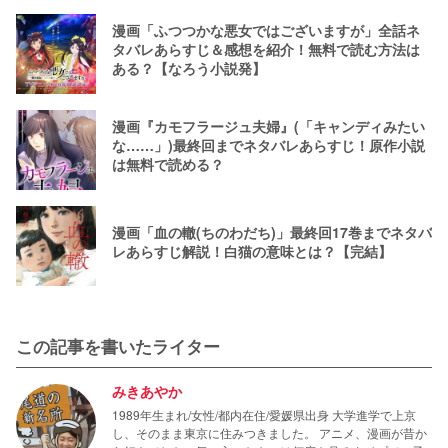
漫画「ふつつかな悪女ではございますが」全話ネ
タバレあらすじ＆感想を紹介！無料で読む方法は
ある？【なろう小説発】
漫画『カモフラージュ夫婦』(「キャンディみたい
な……」)最終回までネタバレあらすじ！原作小説
は無料で読める？
漫画「血の轍(ちのわだち)」最終回17巻までネタバ
レあらすじ解説！白猫の意味とは？【完結】
この記事を書いたライター
みきあやか
1989年生まれ/女性/都内在住/愛媛県出身 大学進学で上京
し、そのまま東京に住みつきました。 アニメ、漫画が昔か