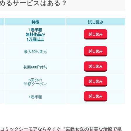
めるサービスはある？
特徴
試し読み
1巻半額
試し読み
無料作品が
1万冊以上
試し読み
最大50%還元
試し読み
初回600P付与
6回分の
試し読み
半額クーポン
試し読み
1巻半額
コミックシーモアなら今すぐ『宮廷女医の甘美な治療で皇