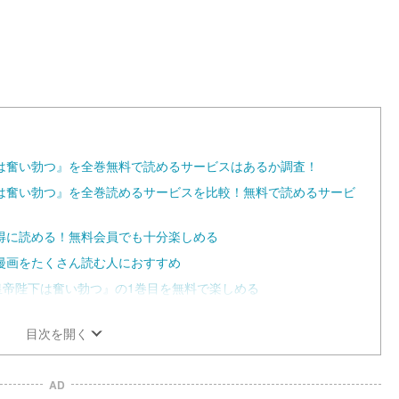
1
0
0
.
0
0
%
は奮い勃つ』を全巻無料で読めるサービスはあるか調査！
は奮い勃つ』を全巻読めるサービスを比較！無料で読めるサービ
得に読める！無料会員でも十分楽しめる
漫画をたくさん読む人におすすめ
で皇帝陛下は奮い勃つ』の1巻目を無料で楽しめる
目次を開く
AD