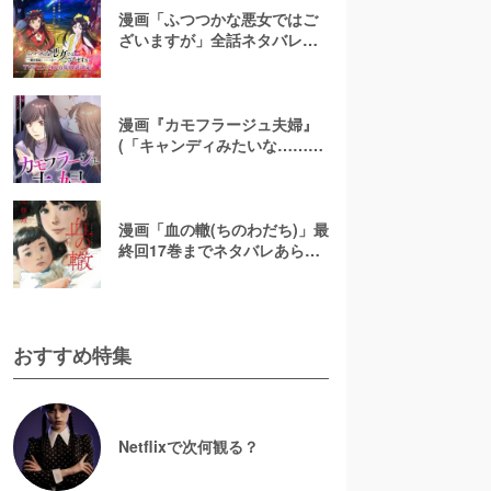
漫画「ふつつかな悪女ではご
ざいますが」全話ネタバレあ
らすじ＆感想を紹介！無料で
読む方法はある？【なろう小
説発】
漫画『カモフラージュ夫婦』
(「キャンディみたいな……」)
最終回までネタバレあらす
じ！原作小説は無料で読め
る？
漫画「血の轍(ちのわだち)」最
終回17巻までネタバレあらす
じ解説！白猫の意味とは？
【完結】
おすすめ特集
Netflixで次何観る？