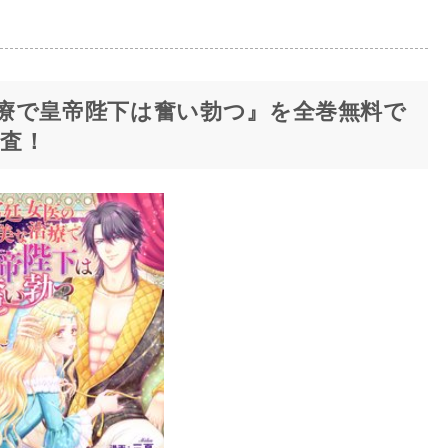
療で皇帝陛下は奮い勃つ』を全巻無料で
査！