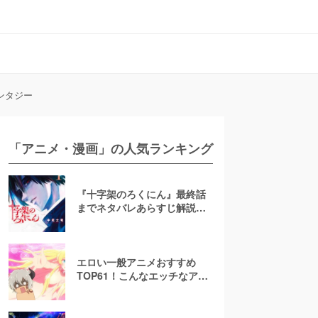
ンタジー
「アニメ・漫画」の人気ランキング
『十字架のろくにん』最終話
までネタバレあらすじ解説！
至極京の死亡を含む全ターゲ
ットの最後を徹底解説
エロい一般アニメおすすめ
TOP61！こんなエッチなアニ
メ地上波で放送して大丈
夫！？【お色気注意】