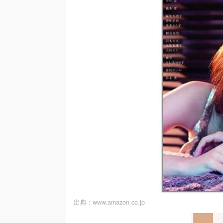
出典 :
www.amazon.co.jp