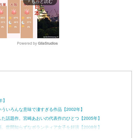
もっと読む
arrow_forward_ios
Powered by 
GliaStudios
M
u
t
e
年】
いういろんな意味で凄すぎる作品【2002年】
した話題作。宮崎あおいの代表作のひとつ【2005年】
画。世間知らずなボランティア女子を好演【2008年】