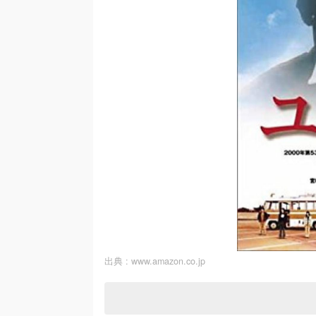
出典 :
www.amazon.co.jp