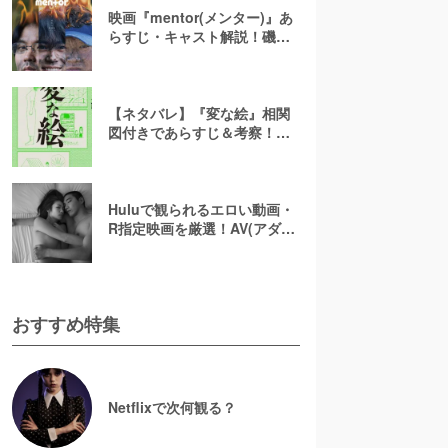
映画『mentor(メンター)』あ
らすじ・キャスト解説！磯村
勇斗×末澤誠也×綾野剛、吉田
恵輔監督が放つ「感情カオ
ス」の新感覚エンターテイン
メント
【ネタバレ】『変な絵』相関
図付きであらすじ＆考察！重
ねた絵や優太のその後を解説
Huluで観られるエロい動画・
R指定映画を厳選！AV(アダル
ト動画)はなくても過激な濡れ
場が見られる
おすすめ特集
Netflixで次何観る？