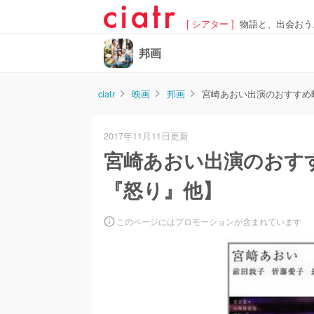
[ シアター ]
物語と、出会おう
邦画
ciatr
映画
邦画
宮崎あおい出演のおすすめ
2017年11月11日更新
宮崎あおい出演のおす
『怒り』他】
このページにはプロモーションが含まれています