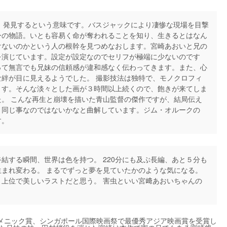
は、発見するという意味です。バスジャックにより凄惨な現場を目撃
ーの物語。いとも容易く命が奪われることを知り、生きるとはなん
けないのかという人の根幹を見つめなおします。宮崎あおいと兄の
を演じています。設定が設定なのでセリフが極端に少ないのです
って無言でも兄妹の信頼感が違和感なく伝わってきます。また、心
絆が目に見えるようでした。 撮影技法は独特で、モノクロフィ
ます。そんな淡々とした画が３時間以上続くので、飽きが来てしま
。 こんな再生と崩壊を描いた青山監督の傑作ですが、結局伝え
と同じ事なのではないかなと曲解しています。ジム・オルークの
す。
結する瞬間、世界は色を持つ。 220分にも及ぶ長編、あと５分も
まれ変わる。 まるでずっと夢を見ていたかのような気になる。
上位で美しいラストだと思う。 害虫といい宮﨑あおいちゃんの
メニック賞、シンガポール国際映画祭で最優秀アジア映画賞を受賞し