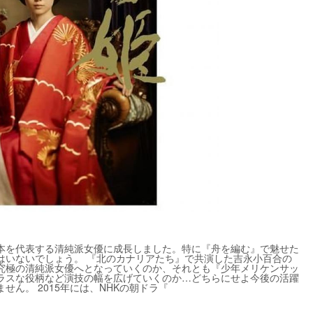
本を代表する清純派女優に成長しました。特に『舟を編む』で魅せた
はいないでしょう。 『北のカナリアたち』で共演した吉永小百合の
究極の清純派女優へとなっていくのか、それとも『少年メリケンサッ
ラスな役柄など演技の幅を広げていくのか…どちらにせよ今後の活躍
ん。 2015年には、NHKの朝ドラ『