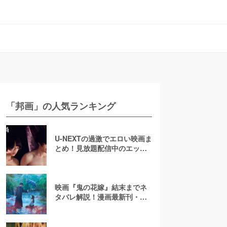
「邦画」の人気ランキング
U-NEXTの過激でエロい映画ま
とめ！見放題配信中のエッチ
な濡れ場映画
映画『鬼の花嫁』結末までネ
タバレ解説！漫画最新刊・小
説も紹介！恋の行方は？