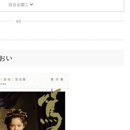
目次を開く
AD
おい