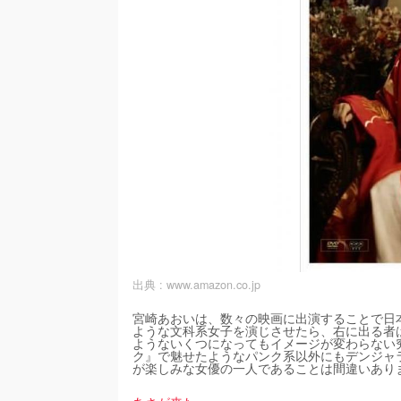
出典 :
www.amazon.co.jp
宮崎あおいは、数々の映画に出演することで日
ような文科系女子を演じさせたら、右に出る者
ようないくつになってもイメージが変わらない
ク』で魅せたようなパンク系以外にもデンジャ
が楽しみな女優の一人であることは間違いありませ