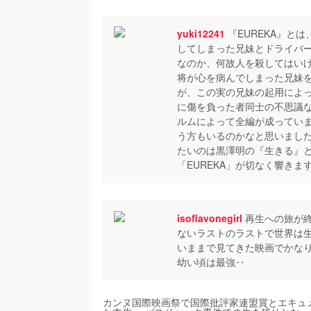
yuki12241
『EUREKA』と
してしまった兄妹とドライバ
なのか、何故人を殺してはい
将が心を病んでしまった兄妹
が、この実の兄妹の起用によ
に傷を負った者同士の不思議な
ルムによって全編が成ってい
う方もいるのかなと思いました
たいのは黒澤明の『生きる』
「EUREKA」が切なく響きま
isoflavonegirl
再生への旅が終
ないラストのラストで世界は生
いままで見てきた映画でかなり
幼い頃は最強‥
カンヌ国際映画祭で国際批評家連盟賞とエキュ