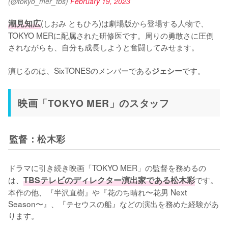
(@tokyo_mer_tbs)
February 19, 2023
潮見知広
(しおみ ともひろ)は劇場版から登場する人物で、
TOKYO MERに配属された研修医です。周りの勇敢さに圧倒
されながらも、自分も成長しようと奮闘してみせます。

演じるのは、SixTONESのメンバーである
です。
ジェシー
映画「TOKYO MER」のスタッフ
監督：松木彩
ドラマに引き続き映画「TOKYO MER」の監督を務めるの
は、
TBSテレビのディレクター演出家である松木彩
です。
本作の他、『半沢直樹』や『花のち晴れ〜花男 Next 
Season〜』、『テセウスの船』などの演出を務めた経験があ
ります。