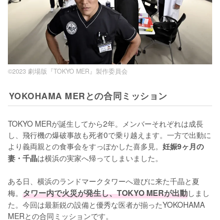
©2023 劇場版『TOKYO MER』製作委員会
YOKOHAMA MERとの合同ミッション
TOKYO MERが誕生してから2年。メンバーそれぞれは成長
し、飛行機の爆破事故も死者0で乗り越えます。一方で出動に
より義両親との食事会をすっぽかした喜多見。
妊娠9ヶ月の
は横浜の実家へ帰ってしまいました。

妻・千晶
ある日、横浜のランドマークタワーへ遊びに来た千晶と夏
梅。
タワー内で火災が発生し、TOKYO MERが出動
しまし
た。今回は最新鋭の設備と優秀な医者が揃ったYOKOHAMA 
MERとの合同ミッションです。
