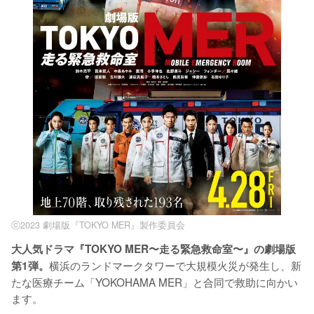
ⓒ2023 劇場版『TOKYO MER』製作委員会
大人気ドラマ『TOKYO MER〜走る緊急救命室〜』の劇場版
横浜のランドマークタワーで大規模火災が発生し、新
第1弾。
たな医療チーム「YOKOHAMA MER」と合同で救助に向かい
ます。
