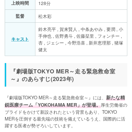
上映時間
128分
監督
松木彩
鈴木亮平 , 賀来賢人 , 中条あやみ , 要潤 , 小
手伸也 , 佐野勇斗 , 佐藤栞里 , フォンチー ,
キャスト
杏 , ジェシー , 今野浩喜 , 新井恵理那 , 猪塚
健太
『劇場版TOKYO MER～走る緊急救命室
～』のあらすじ(2023年)
『劇場版TOKYO MER～走る緊急救命室～』には、
新たな精
鋭医療チーム「YOKOHAMA MER」が登場。
厚生労働省の
プライドをかけて新設されたという背景もあり、TOKYO 
MERを圧倒する最先端の技術を備えているうえ、国際的に活
躍する医者が勢ぞろいしています。
