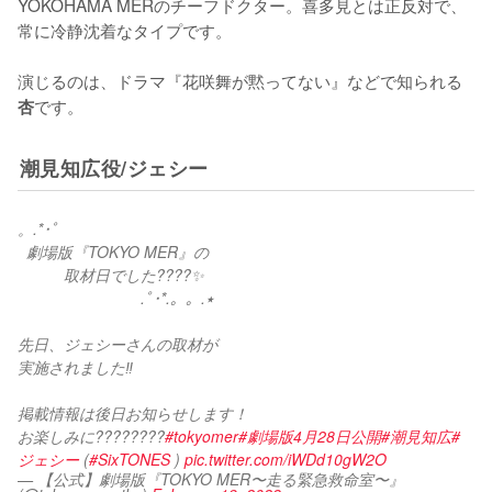
YOKOHAMA MERのチーフドクター。喜多見とは正反対で、
常に冷静沈着なタイプです。

演じるのは、ドラマ『花咲舞が黙ってない』などで知られる
です。
杏
潮見知広役/ジェシー
。.*･ﾟ
  劇場版『TOKYO MER』の
　　　取材日でした????✨
　　　　　　　　.ﾟ･*.。。.٭
先日、ジェシーさんの取材が
実施されました‼︎
掲載情報は後日お知らせします！
お楽しみに????????
#tokyomer
#劇場版4月28日公開
#潮見知広
#
ジェシー
 (
#SixTONES
 ) 
pic.twitter.com/iWDd10gW2O
— 【公式】劇場版『TOKYO MER〜走る緊急救命室〜』