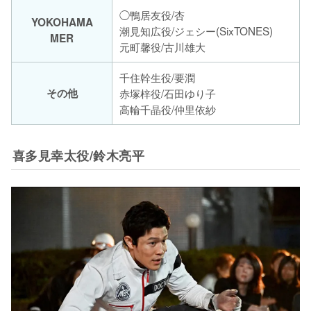
◯鴨居友役/杏
YOKOHAMA
潮見知広役/ジェシー(SixTONES)
MER
元町馨役/古川雄大
千住幹生役/要潤
その他
赤塚梓役/石田ゆり子
高輪千晶役/仲里依紗
喜多見幸太役/鈴木亮平