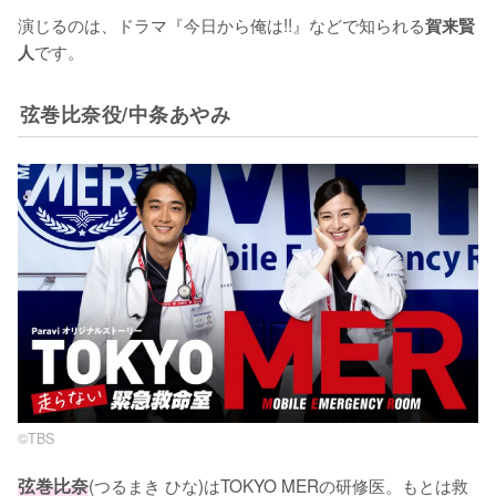
演じるのは、ドラマ『今日から俺は!!』などで知られる
賀来賢
です。
人
弦巻比奈役/中条あやみ
©TBS
弦巻比奈
(つるまき ひな)はTOKYO MERの研修医。もとは救