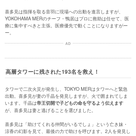
喜多見は指揮を取る音羽に現場への出動を進言しますが、
YOKOHAMA MERのチーフ・鴨居はプロに救助は任せて、医
療に集中すべきと主張。医療優先で動くことになりますがー
ー。
AD
高層タワーに残された193名を救え！
タワーで二次火災が発生し、TOKYO MERはタワーへと緊急
出動。喜多見が妻の千晶を発見しますが、火で囲まれてしま
います。千晶は
帝王切開で子どもの命を守るよう伝えます
が、喜多見は妻と逃げることを選びました。

喜多見は「助けてくれる仲間がいるでしょ」という亡き妹・
涼香の幻影を見て、最後の力で助けを呼びます。2人を発見し