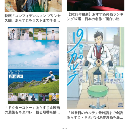
【2025年最新】おすすめ邦画ランキ
映画「コンフィデンスマン プリンセ
ング87選！日本の名作・面白い映画
ス編」あらすじをラストまでネタバ
を厳選
レ解説！新キャストや小ネタも紹介
「ドクターコトー」あらすじ＆映画
の最後もネタバレ！観る順番も解説
『19番目のカルテ』最終話まで全話
します！
あらすじ・ネタバレ!原作漫画を最新
巻まで紹介
AD