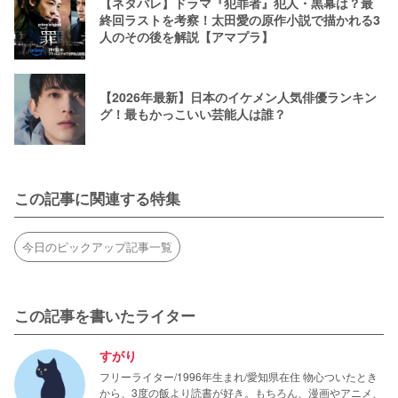
【ネタバレ】ドラマ『犯罪者』犯人・黒幕は？最
終回ラストを考察！太田愛の原作小説で描かれる3
人のその後を解説【アマプラ】
【2026年最新】日本のイケメン人気俳優ランキン
グ！最もかっこいい芸能人は誰？
この記事に関連する特集
今日のピックアップ記事一覧
この記事を書いたライター
すがり
フリーライター/1996年生まれ/愛知県在住 物心ついたとき
から、3度の飯より読書が好き。もちろん、漫画やアニメ、