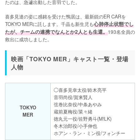
たのは、急遽出動した音羽でした。

喜多見達の姿に感銘を受けた鴨居は、最新鋭のER CARを
TOKYO MERに託します。千晶も新生児も
心肺停止状態でし
たが、チームの連携でなんとか2人とも生還。
193名全員の
救出に成功しました。
映画「TOKYO MER」キャスト一覧・登場
人物
◯喜多見幸太役/鈴木亮平
音羽尚役/賀来賢人
弦巻比奈役/中条あやみ
TOKYO
蔵前夏梅役/菜々緒
MER
徳丸元一役/佐野勇斗(M!LK)
冬木治郎役/小手伸也
ホアン・ラン・ミン役/フォンチー