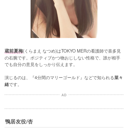
蔵前夏梅
(くらまえ なつめ)はTOKYO MERの看護師で喜多見
の右腕です。ポジティブかつ物おじしない性格で、誰が相手
でも自分の意見をしっかり伝えます。

演じるのは、『4分間のマリーゴールド』などで知られる
菜々
です。
緒
AD
鴨居友役/杏