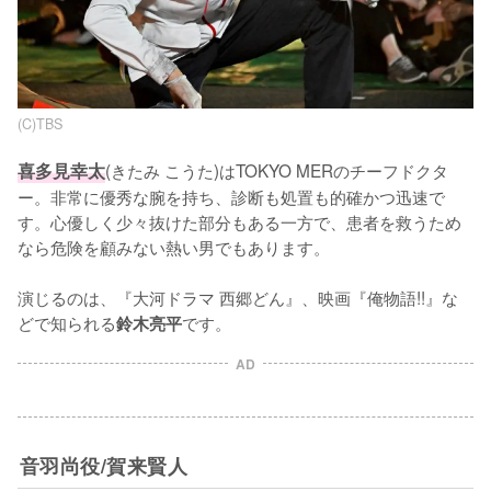
(C)TBS
喜多見幸太
(きたみ こうた)はTOKYO MERのチーフドクタ
ー。非常に優秀な腕を持ち、診断も処置も的確かつ迅速で
す。心優しく少々抜けた部分もある一方で、患者を救うため
なら危険を顧みない熱い男でもあります。

演じるのは、『大河ドラマ 西郷どん』、映画『俺物語!!』な
どで知られる
です。
鈴木亮平
AD
音羽尚役/賀来賢人