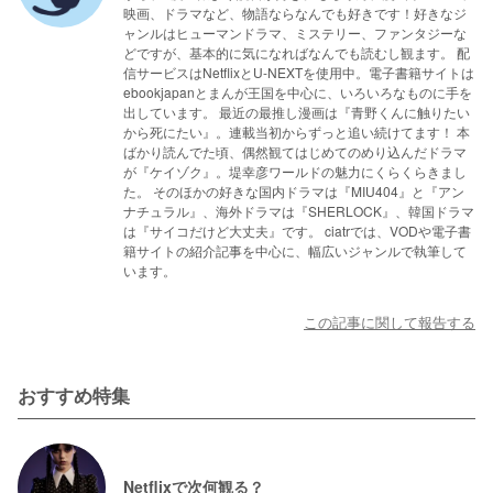
映画、ドラマなど、物語ならなんでも好きです！好きなジ
ャンルはヒューマンドラマ、ミステリー、ファンタジーな
どですが、基本的に気になればなんでも読むし観ます。 配
信サービスはNetflixとU-NEXTを使用中。電子書籍サイトは
ebookjapanとまんが王国を中心に、いろいろなものに手を
出しています。 最近の最推し漫画は『青野くんに触りたい
から死にたい』。連載当初からずっと追い続けてます！ 本
ばかり読んでた頃、偶然観てはじめてのめり込んだドラマ
が『ケイゾク』。堤幸彦ワールドの魅力にくらくらきまし
た。 そのほかの好きな国内ドラマは『MIU404』と『アン
ナチュラル』、海外ドラマは『SHERLOCK』、韓国ドラマ
は『サイコだけど大丈夫』です。 ciatrでは、VODや電子書
籍サイトの紹介記事を中心に、幅広いジャンルで執筆して
います。
この記事に関して報告する
おすすめ特集
Netflixで次何観る？