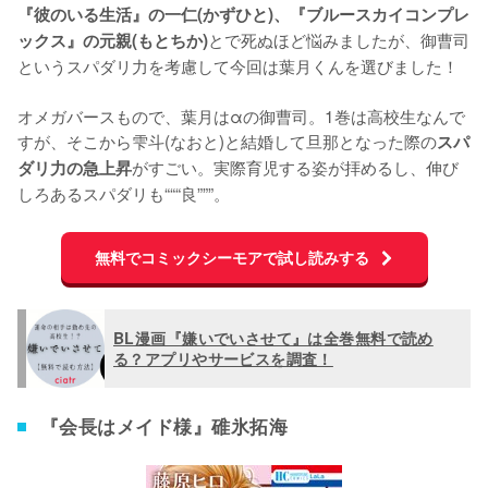
『彼のいる生活』の一仁(かずひと)、『ブルースカイコンプレ
とで死ぬほど悩みましたが、御曹司
ックス』の元親(もとちか)
というスパダリ力を考慮して今回は葉月くんを選びました！

オメガバースもので、葉月はαの御曹司。1巻は高校生なんで
すが、そこから雫斗(なおと)と結婚して旦那となった際の
スパ
がすごい。実際育児する姿が拝めるし、伸び
ダリ力の急上昇
しろあるスパダリも“““良”””。
無料でコミックシーモアで試し読みする
BL漫画『嫌いでいさせて』は全巻無料で読め
る？アプリやサービスを調査！
『会長はメイド様』碓氷拓海