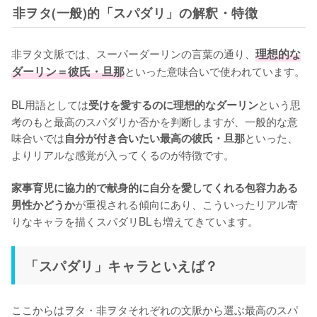
非ヲタ(一般)的「スパダリ」の解釈・特徴
非ヲタ文脈では、スーパーダーリンの言葉の通り、
理想的な
ダーリン＝彼氏・旦那
といった意味合いで使われています。

BL用語としては
という思
受けを愛するのに理想的なダーリン
考のもと最高のスパダリか否かを判断しますが、一般的な意
味合いでは
といった、
自分が付き合いたい最高の彼氏・旦那
よりリアルな感覚が入ってくるのが特徴です。

家事育児に協力的で献身的に自分を愛してくれる包容力ある
が重視される傾向にあり、こういったリアル寄
男性かどうか
りなキャラを描くスパダリBLも増えてきています。
「スパダリ」キャラといえば？
ここからはヲタ・非ヲタそれぞれの文脈から選ぶ最高のスパ