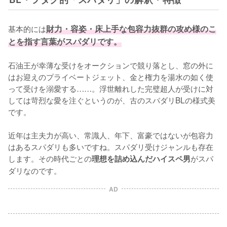
基本的には
財力・容姿・床上手な包容力抜群の攻め様のこ
とを指す言葉がスパダリです。
石油王が幸薄な受けをオークションで競り落とし、窓の外に
はお迎えのプライベートジェット、金と権力を湯水の如く使
って受けを溺愛する……。浮世離れした完璧超人が受けに対
しては苛烈な愛を注ぐというのが、古のスパダリBLの様式美
です。

近年は主夫力が高い、常識人、年下、富豪ではないが包容力
はあるスパダリも多いですね。スパダリ受けジャンルも存在
します。その時代ごとの
がスパ
理想を詰め込んだハイスペ男
ダリなのです。
AD