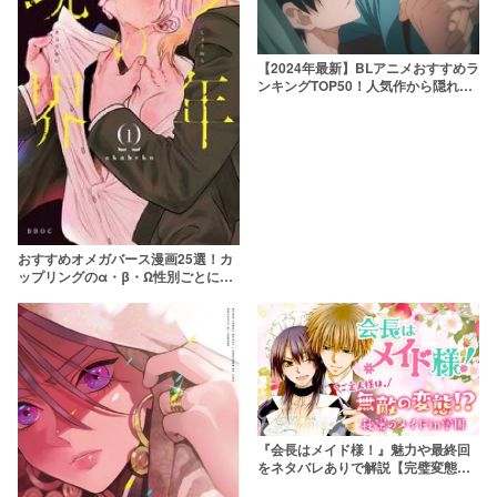
【2024年最新】BLアニメおすすめラ
ンキングTOP50！人気作から隠れた
名作まで
おすすめオメガバース漫画25選！カ
ップリングのα・β・Ω性別ごとに紹
介
『会長はメイド様！』魅力や最終回
をネタバレありで解説【完璧変態イ
ケメン×鬼会長】