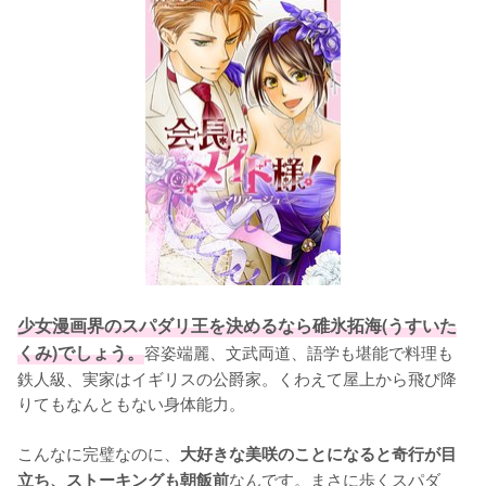
少女漫画界のスパダリ王を決めるなら碓氷拓海(うすいた
くみ)でしょう。
容姿端麗、文武両道、語学も堪能で料理も
鉄人級、実家はイギリスの公爵家。くわえて屋上から飛び降
りてもなんともない身体能力。

こんなに完璧なのに、
大好きな美咲のことになると奇行が目
なんです。まさに歩くスパダ
立ち、ストーキングも朝飯前