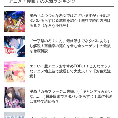
「アニメ・漫画」の人気ランキング
漫画「ふつつかな悪女ではございますが」全話ネ
タバレあらすじ＆感想を紹介！無料で読む方法は
ある？【なろう小説発】
『十字架のろくにん』最終話までネタバレあらす
じ解説！至極京の死亡を含む全ターゲットの最後
を徹底解説
エロい一般アニメおすすめTOP61！こんなエッチ
なアニメ地上波で放送して大丈夫！？【お色気注
意】
漫画『カモフラージュ夫婦』(「キャンディみたい
な……」)最終回までネタバレあらすじ！原作小説
は無料で読める？