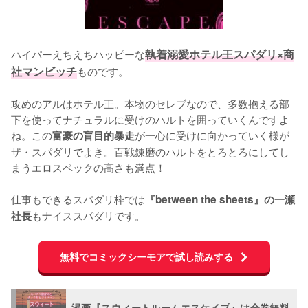
ハイパーえちえちハッピーな
執着溺愛ホテル王スパダリ×商
社マンビッチ
ものです。

攻めのアルはホテル王。本物のセレブなので、多数抱える部
下を使ってナチュラルに受けのハルトを囲っていくんですよ
ね。この
が一心に受けに向かっていく様が
富豪の盲目的暴走
ザ・スパダリでよき。百戦錬磨のハルトをとろとろにしてし
まうエロスペックの高さも満点！

仕事もできるスパダリ枠では
『between the sheets』の一瀬
もナイススパダリです。
社長
無料でコミックシーモアで試し読みする
漫画『スウィートルームエスケイプ』は全巻無料