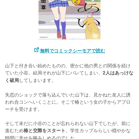
無料でコミックシーモアで読む
山下と付き合い始めたものの、密かに他の男との関係を続け
ていた小谷。結局それが山下にバレてしまい、
2人はあっけな
してしまいます。

く破局
失恋のショックで落ち込んでいた山下は、見かねた友人に誘
われ合コンへいくことに。そこで椿という女の子からアプロ
ーチを受けます。

そして未だに小谷のことが忘れられない山下でしたが、前に
進むため
。学生カップルらしい穏やかな
椿と交際をスタート
時間に幸せを噛みしめるのでした。
