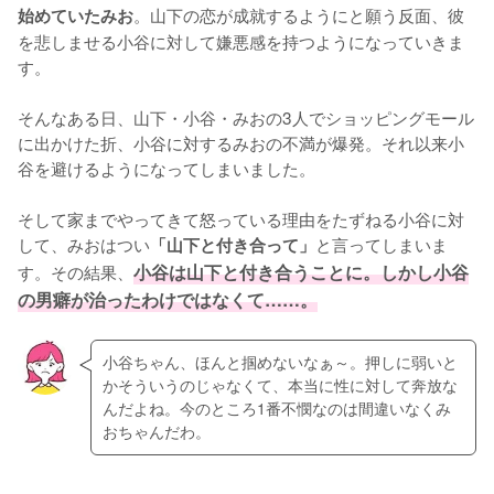
。山下の恋が成就するようにと願う反面、彼
始めていたみお
を悲しませる小谷に対して嫌悪感を持つようになっていきま
す。

そんなある日、山下・小谷・みおの3人でショッピングモール
に出かけた折、小谷に対するみおの不満が爆発。それ以来小
谷を避けるようになってしまいました。

そして家までやってきて怒っている理由をたずねる小谷に対
して、みおはつい
と言ってしまいま
「山下と付き合って」
す。その結果、
小谷は山下と付き合うことに。しかし小谷
の男癖が治ったわけではなくて……。
小谷ちゃん、ほんと掴めないなぁ～。押しに弱いと
かそういうのじゃなくて、本当に性に対して奔放な
んだよね。今のところ1番不憫なのは間違いなくみ
おちゃんだわ。