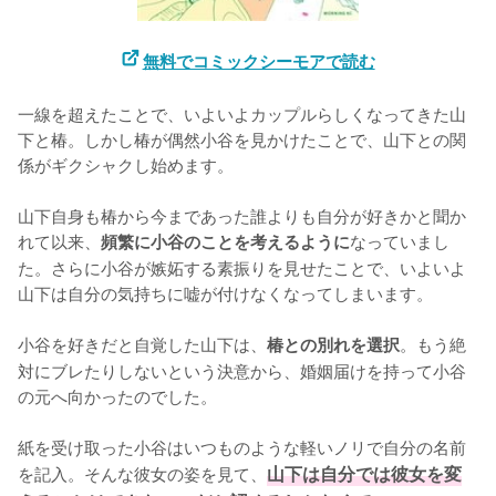
無料でコミックシーモアで読む
一線を超えたことで、いよいよカップルらしくなってきた山
下と椿。しかし椿が偶然小谷を見かけたことで、山下との関
係がギクシャクし始めます。

山下自身も椿から今まであった誰よりも自分が好きかと聞か
れて以来、
なっていまし
頻繁に小谷のことを考えるように
た。さらに小谷が嫉妬する素振りを見せたことで、いよいよ
山下は自分の気持ちに嘘が付けなくなってしまいます。

小谷を好きだと自覚した山下は、
。もう絶
椿との別れを選択
対にブレたりしないという決意から、婚姻届けを持って小谷
の元へ向かったのでした。

紙を受け取った小谷はいつものような軽いノリで自分の名前
を記入。そんな彼女の姿を見て、
山下は自分では彼女を変