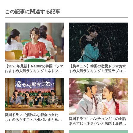
この記事に関連する記事
【胸キュン】韓国の恋愛ドラマおす
【2025年最新】Netflixの韓国ドラマ
すめ人気ランキング！王道ラブコメ
おすすめ人気ランキング！ネトフリ
から2024年最新作まで
で最高に面白い韓ドラをオタクが厳
選
韓国ドラマ『酒飲みな都会の女た
韓国ドラマ「ホンチョンギ」の全話
ち』のあらすじ・ネタバレまとめ！
あらすじ・ネタバレと感想！最終回
シーズン2や感想も
の結末は？