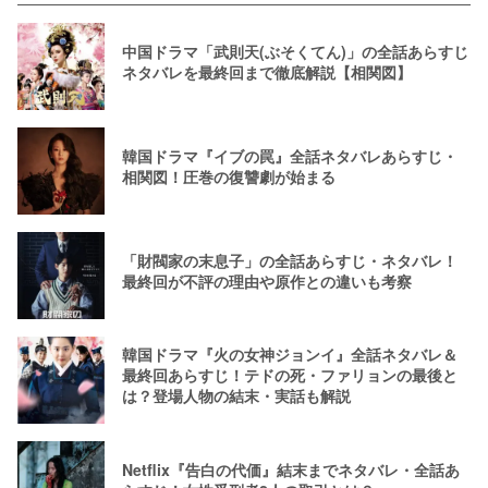
中国ドラマ「武則天(ぶそくてん)」の全話あらすじ
ネタバレを最終回まで徹底解説【相関図】
韓国ドラマ『イブの罠』全話ネタバレあらすじ・
相関図！圧巻の復讐劇が始まる
「財閥家の末息子」の全話あらすじ・ネタバレ！
最終回が不評の理由や原作との違いも考察
韓国ドラマ『火の女神ジョンイ』全話ネタバレ＆
最終回あらすじ！テドの死・ファリョンの最後と
は？登場人物の結末・実話も解説
Netflix『告白の代価』結末までネタバレ・全話あ