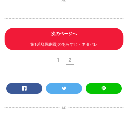
AD
次のページへ
第16話(最終回)のあらすじ・ネタバレ
1
2
AD