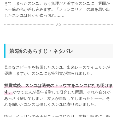
きてしまったスンユ。もう無理だと涙するスンユに、雲間か
ら一筋の光が差し込みます。「メランコリア」の絵を思い出
したスンユは何かが吹っ切れ……。
AD
第5話のあらすじ・ネタバレ
見事なスピーチを披露したスンユ。出来レースでイェリンが
優勝しますが、スンユにも特別賞が贈られました。

授賞式後、スンユは過去のトラウマをユンスに打ち明けま
す。
かつて友人が長年苦労して研究した問題。それを自分が
あっさり解いてしまい、友人が自殺してしまったとーー。そ
れを聞いたユンスは優しくスンユに寄り添いました。

後日、イェリンの不正がニュースになり、学校は騒ぎに。怒