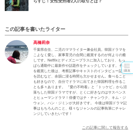
らすじ！女性受刑者2人の取引とは？
この記事を書いたライター
高橋莉奈
千葉県在住、二児のママライター兼会社員。韓国ドラマを
こよなく愛し、家事育児の合間に鑑賞するのが何よりの癒
しです。Netflixとディズニープラスに加入しており、もっ
ぱら通勤中に最新作や話題作をチェックしています。 作品
を鑑賞した後は、考察記事やキャストのインタビュー記事
目次
を読むなど、余韻に浸る時間も欠かせません。食べること
も好きなので、自分でドラマに出てきた韓国料理を作るこ
とも多々あります。 『愛の不時着』と「トッケビ」から沼
落ちした韓国ドラマですが、とくに好きなのはサスペンス
とヒューマンドラマ！俳優ではチ・チャンウク、キム・ジ
ウォン、ハン・ジミンが大好きです。 今後は韓国ドラマ記
事はもちろんのこと、様々なジャンルの記事執筆にチャレ
ンジしていきたいです！
この記事に関して報告する