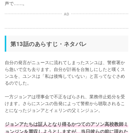
声で……。
AD
第13話のあらすじ・ネタバレ
自分の発言がニュースに流れてしまったスンユは、警察署か
ら急いで立ち去ります。自分が計画を台無しにしたと嘆くス
ンユを、ユンスは「私は後悔していない」と言ってなぐさめ
るのでした。

一方ジョンアは理事会で不正をばらされ、業務停止処分を受
けます。さらにスンユの告発によって警察から聴取されるこ
とになったジョンアとイェリンの父ミンジュン。

ジョンアたちは証人となり得るかつてのアソン高校教師ミ
ョンジンを買収しようとしますが、当日彼らの前に現れた