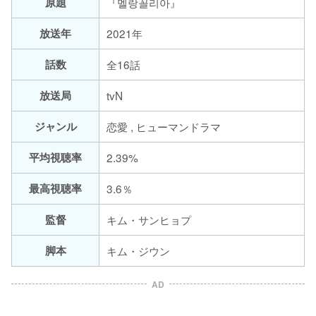
原題
『멜랑꼴리아』
放送年
2021年
話数
全16話
放送局
tvN
ジャンル
恋愛 , ヒューマンドラマ
平均視聴率
2.39%
最高視聴率
3.6％
監督
キム・サンヒョプ
脚本
キム・ジウン
AD