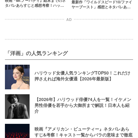
映画『Mr.ノーバディ』結末までのネ
最新作「ワイルドスピード10/ファイ
タバレあらすじと感想考察！ハッチ
ヤーブースト」感想とネタバレあら
の正体とタトゥーの意味とは
すじをラストまで解説！あの人気キ
ャラが復活？
AD
「洋画」の人気ランキング
ハリウッド女優人気ランキングTOP50！これだけ
押さえれば海外女優通【2026年最新版】
【2026年】ハリウッド俳優74人を一覧！イケメン
男性俳優を若手から大御所まで解説！日本人も紹
介
映画『アメリカン・ビューティー』ネタバレあら
すじ&考察！キャスト一覧からバラの意味まで徹底