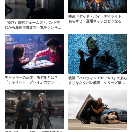
映画「デッド・バイ・デイライト」
あらすじ・登場キャラはどうなる？
『007』歴代ジェームズ・ボンド初
人気ホラーゲームが映画化！
代から最新俳優まで一覧をランキン
グで解説！次の候補は？
チャッキーの正体・モデルとは？
映画『ハロウィン THE END』のあら
「チャイルド・プレイ」のホラー人
すじをネタバレ解説！シリーズ最終
形はどのように誕生したのか
章の結末・評価は？