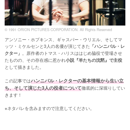
© 1991 ORION PICTURES CORPORATION. All Rights Reserved
アンソニー・ホプキンス、ギャスパー・ウリエル、そしてマ
ッツ・ミケルセンと3人の名優が演じてきた
「ハンニバル・レ
。原作者のトマス・ハリスははじめ脇役で登場させ
クター」
たものの、その存在感に惹かれ
小説『羊たちの沈黙』で主役
として描きました。

この記事では
ハンニバル・レクターの基本情報から生い立
ち、そして演じた3人の役者について
徹底的に深堀りしてい
きます！

※ネタバレを含みますので注意してください。