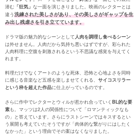
潜む
な一面を演じきりました。映画のレクターとは
「狂気」
違う
洗練された美しさがあり、その美しさがギャップを生
み出し残虐さを引き立てています。
ドラマ版の魅力的なシーンとして
人肉を調理し食べるシーン
は外せません。人肉だから気持ち悪いはずですが、彩られた
人肉料理に空腹を刺激されるという不思議な感覚を与えてく
れます。

料理だけでなくアートのような死体、恐怖と心地よさを同時
に感じる音楽など五感を楽しませてくれる、
サイコスリラー
に仕上がっているのです。

という枠を超えた作品
さらに作中でレクターとウィルが惹かれ合っていく
BL的な要
も。マッツは2人の関係性について「ロマンティックなも
素
の」と答えています。さらにラストシーンではキスするとい
う展開も考えていたそうですが「肉体的な繋がりにはしたく
なかった」という理由でその案はなくなりました。