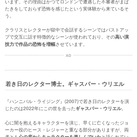
います。その理由はかつてロンドンで遭遇した不審者がまば
たきをしておらず恐怖を感じたという実体験から来ているそ
う。

クラリスとレクターが獄中で会話するシーンではバストアッ
プで交互に話す特徴的なシーンが使われており、その
高い演
させています。
技力で作品の恐怖を増幅
AD
若き日のレクター博士。ギャスパー・ウリエル
『ハンニバル・ライジング』(2007)で若き日のレクターを演
じたのは2022年にこの世を去った
。

ギャスパー・ウリエル
心に闇を抱えるキャラクターを演じ、早くに亡くなったジョ
ーカー役のヒース・レジャーと重なる部分がありますが、両
者とも
と語られてい
心の底からキャラクターを楽しんでいた