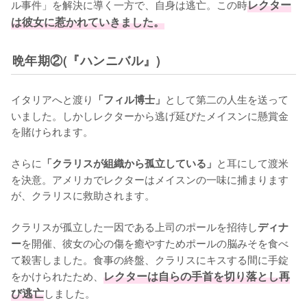
ル事件」を解決に導く一方で、自身は逃亡。この時
レクター
は彼女に惹かれていきました。
晩年期②(『ハンニバル』)
イタリアへと渡り
として第二の人生を送って
「フィル博士」
いました。しかしレクターから逃げ延びたメイスンに懸賞金
を賭けられます。

さらに
と耳にして渡米
「クラリスが組織から孤立している」
を決意。アメリカでレクターはメイスンの一味に捕まります
が、クラリスに救助されます。

クラリスが孤立した一因である上司のポールを招待し
ディナ
を開催、彼女の心の傷を癒やすためポールの脳みそを食べ
ー
て殺害しました。食事の終盤、クラリスにキスする間に手錠
をかけられたため、
レクターは自らの手首を切り落とし再
び逃亡
しました。