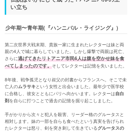
い立ち
少年期〜青年期(『ハンニバル・ライジング』)
第二次世界大戦末期、貴族一家に生まれたレクターは妹と両
親の4人で城に暮らしていました。しかし爆撃で両親は死亡、
さらに
逃げてきたリトアニア市民6人は腹を空かせ妹を食
べてしまったのです。
そしてレクターは記憶を失いました。

8年後、戦争孤児となり叔父の封書からフランスへ。そこで未
亡人の
という女性と出会いました。最年少で医学校
ムラサキ
に合格し、彼女とともにパリへ向かいます。レクターは
自白
を自らに打つことで過去の記憶を掘り起こしました。

剤
手がかりから次々と犯人を殺害、リーダー格のグルータスと
相対します。妹の一部を自らも食べたという真実を告げられ
たレクターは怒り、剣を突き刺して生きている
グルータスの