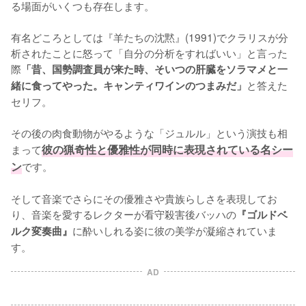
る場面がいくつも存在します。

有名どころとしては『羊たちの沈黙』(1991)でクラリスが分
析されたことに怒って「自分の分析をすればいい」と言った
際
「昔、国勢調査員が来た時、そいつの肝臓をソラマメと一
と答えた
緒に食ってやった。キャンティワインのつまみだ」
セリフ。

その後の肉食動物がやるような「ジュルル」という演技も相
まって
彼の猟奇性と優雅性が同時に表現されている名シー
ン
です。

そして音楽でさらにその優雅さや貴族らしさを表現してお
り、音楽を愛するレクターが看守殺害後バッハの
『ゴルドベ
に酔いしれる姿に彼の美学が凝縮されていま
ルク変奏曲』
す。
AD