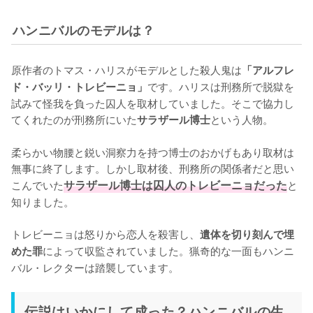
ハンニバルのモデルは？
原作者のトマス・ハリスがモデルとした殺人鬼は
「アルフレ
です。ハリスは刑務所で脱獄を
ド・バッリ・トレビーニョ」
試みて怪我を負った囚人を取材していました。そこで協力し
てくれたのが刑務所にいた
という人物。

サラザール博士
柔らかい物腰と鋭い洞察力を持つ博士のおかげもあり取材は
無事に終了します。しかし取材後、刑務所の関係者だと思い
こんでいた
サラザール博士は囚人のトレビーニョだった
と
知りました。

トレビーニョは怒りから恋人を殺害し、
遺体を切り刻んで埋
によって収監されていました。猟奇的な一面もハンニ
めた罪
バル・レクターは踏襲しています。
伝説はいかにして成った？ハンニバルの生