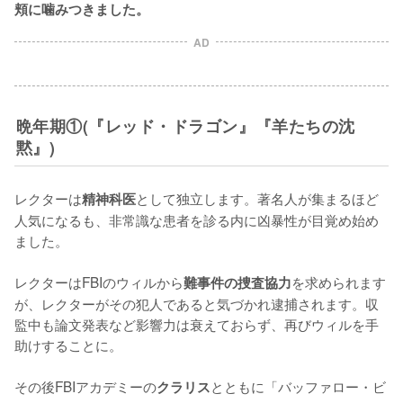
頬に噛みつきました。
AD
晩年期①(『レッド・ドラゴン』『羊たちの沈
黙』)
レクターは
として独立します。著名人が集まるほど
精神科医
人気になるも、非常識な患者を診る内に凶暴性が目覚め始め
ました。

レクターはFBIのウィルから
を求められます
難事件の捜査協力
が、レクターがその犯人であると気づかれ逮捕されます。収
監中も論文発表など影響力は衰えておらず、再びウィルを手
助けすることに。

その後FBIアカデミーの
とともに「バッファロー・ビ
クラリス