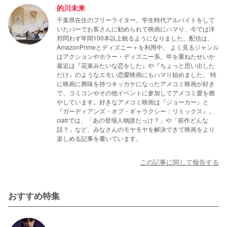
的川未来
千葉県在住のフリーライター。学生時代アルバイトをして
いたバーでお客さんに勧められて映画にハマり、今では洋
邦問わず年間100本以上観るようになりました。配信は、
AmazonPrimeとディズニー＋を利用中。 よく見るジャンル
はアクションやホラー・ディズニー系。年を重ねたせいか
最近は『花束みたいな恋をした』や『ちょっと思い出した
だけ』のようなエモい恋愛映画にもハマり始めました。 特
に映画に興味を持つキッカケになったアメコミ映画が好き
で、コミコンやその他イベントに参加してアメコミ愛を燃
やしています。好きなアメコミ映画は『ジョーカー』と
『ガーディアンズ・オブ・ギャラクシー：リミックス』。
ciatrでは、「あの登場人物誰だっけ？」や「前作どんな
話？」など、みなさんのモヤモヤを解決できて映画をより
楽しめる記事を書いています。
この記事に関して報告する
おすすめ特集