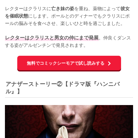
レクターはクラリスに
を重ね、薬物によって
亡き妹の姿
彼女
にします。ポールとのディナーでもクラリスにポ
を催眠状態
ールの脳みそを食べさせ、楽しいひと時を過ごしました。

レクターはクラリスと男女の仲にまで発展
。仲良くダンス
する姿がアルゼンチンで発見されます。
無料でコミックシーモアで試し読みする
アナザーストーリー②【ドラマ版『ハンニバ
ル』】