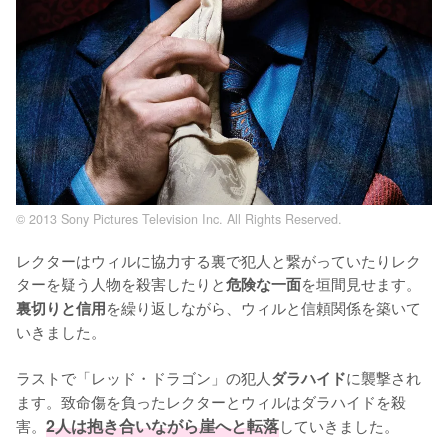
© 2013 Sony Pictures Television Inc. All Rights Reserved.
レクターはウィルに協力する裏で犯人と繋がっていたりレク
ターを疑う人物を殺害したりと
を垣間見せます。
危険な一面
を繰り返しながら、ウィルと信頼関係を築いて
裏切りと信用
いきました。

ラストで「レッド・ドラゴン」の犯人
に襲撃され
ダラハイド
ます。致命傷を負ったレクターとウィルはダラハイドを殺
害。
2人は抱き合いながら崖へと転落
していきました。