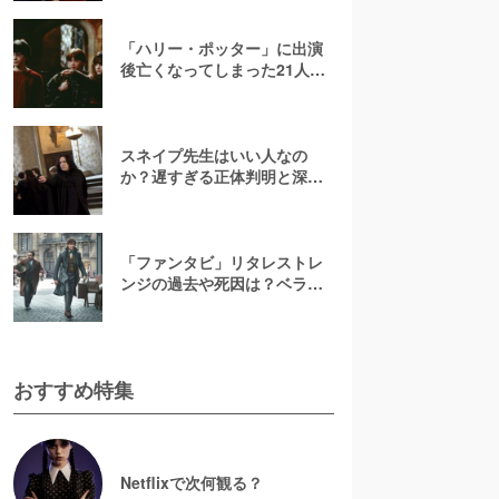
目！？】
「ハリー・ポッター」に出演
後亡くなってしまった21人の
俳優・キャストたちを紹介
スネイプ先生はいい人なの
か？遅すぎる正体判明と深い
愛【実はハリーを守ってい
た？】
「ファンタビ」リタレストレ
ンジの過去や死因は？ベラト
リックスとの関係も解説【ネ
タバレ】
おすすめ特集
Netflixで次何観る？