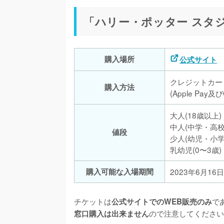
「ハリー・ポッター スタ
購入場所
公式サイト
クレジットカー
購入方法
(Apple Pay及
大人(18歳以上)
中人(中学・高校
値段
少人(幼児・小学
乳幼児(0〜3歳
購入可能な入場期間
2023年6月16
チケットは
で
公式サイトでのWEB販売のみ
ので注意してください
窓口購入は出来ません