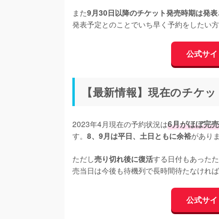
また
9月30日以降のチケット発売時期は発
発表予定とのことでいち早く予約をしたい方
公式サイ
【最新情報】現在のチケッ
2023年4月現在の予約状況は
6月がほぼ完
す。
がありま
8、9月は平日、土日ともに余裕
ただし
する日付もあったた
売り切れ後に復活
売当日は今後も待機列で長時間待たなければ
公式サイ