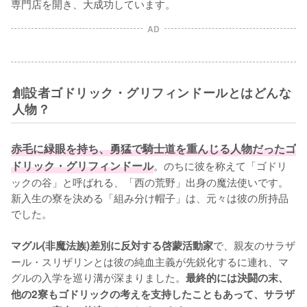
専門店を開き、大成功しています。
AD
創設者ゴドリック・グリフィンドールとはどんな
人物？
赤毛に緑眼を持ち、勇猛で騎士道を重んじる人物だったゴ
ドリック・グリフィンドール
。のちに彼を称えて「ゴドリ
ックの谷」と呼ばれる、「西の荒野」出身の魔法使いです。
新入生の寮を決める「組み分け帽子」は、元々は彼の所持品
でした。

で、親友のサラザ
マグル(非魔法族)差別に反対する啓蒙活動家
ール・スリザリンとは彼の純血主義が先鋭化するに連れ、マ
グルの入学を巡り溝が深まりました。
最終的には決闘の末、
他の2寮もゴドリックの考えを支持したこともあって、サラザ