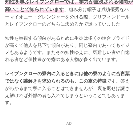
知性を尊ぶレイブンクローでは、学力が重視される傾向が
高いことで知られています
。組み分け帽子は成績優秀なハ
ーマイオニー・グレンジャーを分ける際、グリフィンドール
とレイブンクローのどちらに決めるかで迷っていました。

知性を重視する傾向があるために生徒は多くの場合プライド
が高くて他人を見下す傾向があり、同じ寮内であってもイジ
メもあるようです。またその知性ゆえに、気難しい者や自惚
れる者など個性豊かで癖のある人物が多く出ています。

レイブンクローの寮内に入るときには他の寮のように合言葉
です。答え
ではなく謎解きを求められるのも、この寮の特徴
がわかるまで寮に入ることはできませんが、裏を返せば謎さ
え解ければ外部の者も入れてしまうということでもありま
す。
AD