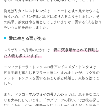
例えば
は、ニュートと彼の兄テセウスを
リタ・レストレンジ
救うため、グリンデルバルドに取り入るふりをしました。そ
の結果、彼女は命を落としてしまいますが、愛する2人を救う
をいう目的を果たしました。
愛に生きる面がある
スリザリン出身者のなかには、
愛に突き動かされて行動し
た人物も多くいます。
ニンファドーラ・トンクスの母
は、
アンドロメダ・トンクス
純血主義を重んじるブラック家に生まれましたが、マグルの
テッド・トンクスを愛するあまり彼と結婚し、家族を捨てま
した。

また、
は、息子をなによ
ドラコ・マルフォイの母ナルシッサ
りも大事にしています。「ホグワーツの戦い」では彼を探し
に行くため、ヴォルデモートに「ハリーは死んだ」と嘘をつ