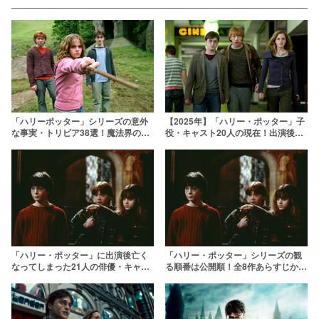
【2025年】「ハリー・ポッター」子
「ハリーポッター」シリーズの意外
役・キャスト20人の現在！出演後に
な事実・トリビア38選！魔法界の裏
引退した人物も？
話をこっそり教えます
「ハリー・ポッター」に出演後亡く
「ハリー・ポッター」シリーズの観
なってしまった21人の俳優・キャス
る順番は公開順！全8作あらすじから
トたちを紹介
初心者が知っておくべき魔法界の常
識も解説