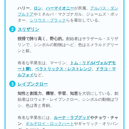
ハリー、
ロン
、
ハーマイオニー
が所属。
アルバス・ダン
ブルドア
やミネルバ・マクゴナガル、ジェームズ・ポッ
ター、
シリウス・ブラック
らを輩出している。
スリザリン
狡猾で誇り高く、野心的。
創始者はサラザール・スリザ
リンで、シンボルの動物はヘビ、色はエメラルドグリー
ンと銀。
有名な卒業生は、マーリン、
トム・リドル(ヴォルデモ
ート卿)
、
ベラトリックス・レストレンジ
、
ドラコ・マ
ルフォイ
など。
レイブンクロー
知性と創造力、機智、学習、知恵
を大切にしている。創
始者はロウェナ・レイブンクロー。シンボルの動物はワ
シ、色は青と青銅。
有名な卒業生には、
ルーナ・ラブグッド
やチョウ・チャ
ン
、
ギルデロイ・ロックハート
やギャリック・オリバン