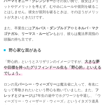
がその良い例で、彼女はメリ
ハーマイオニー・グレンジャー
ットやデメリットを考えず、むやみにルールや規則を破るこ
とはしません。彼女が規則を破るときは、そのほうがメリッ
トが大きいときだけです。

また、卒業生には
や
アルバス・ダンブルドア
ミネルバ・マク
、
もおり、彼らは魔法界屈指の
ゴナガル
リーマス・ルーピン
頭脳の持ち主です。
野心家な面がある
「野心的」というとスリザリンのイメージですが、
大きな夢
や目標を持ったグリフィンドール生も「野心的」といえる
でしょう。
ロンの兄
は魔法省に入って、有名に
パーシー・ウィーズリー
なって尊敬されたいという野心を抱いていました。また、
フ
は7年生の途中でホグワーツを中退し、「ウ
レッドとジョージ
ィーズリー・ウィーザード・ウィーズ」というイタズラ道具