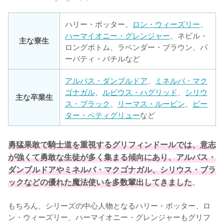
ハリー・ポッター、
ロン・ウィーズリー
、
ハーマイオニー・グレンジャー
、ネビル・
主な寮生
ロングボトム、ラベンダー・ブラウン、パ
ーバティ・パチルなど
アルバス・ダンブルドア
、
ミネルバ・マク
ゴナガル
、
ルビウス・ハグリッド
、
シリウ
主な卒業生
ス・ブラック
、
リーマス・ルーピン
、
ピー
ター・ペティグリュー
など
勇猛果敢で騎士道を重視するグリフィンドールでは、意志
が強くて勇敢な生徒が多く集まる傾向にあり、アルバス・
ダンブルドアやミネルバ・マクゴナガル、シリウス・ブラ
ックなどの優れた魔法使いを多数輩出してきました
。

もちろん、シリーズの中心人物となるハリー・ポッター、ロ
ン・ウィーズリー、ハーマイオニー・グレンジャーもグリフ