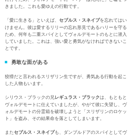
きました。これも愛ゆえの行動です。

「愛に生きる」といえば、
を忘れてはい
セブルス・スネイプ
けません。彼は愛するリリーの忘れ形見であるハリーを守る
ため、何年も二重スパイとしてヴォルデモートのもとに潜入
していました。これは、強い愛と勇気がなければできないこ
とです。
勇敢な面がある
狡猾だと言われるスリザリン生ですが、勇気ある行動を起こ
した人物もいます。

シリウス・ブラックの兄
は、もともと
レギュラス・ブラック
ヴォルデモートに仕えていましたが、やがて彼に失望し、ヴ
ォルデモートの分霊箱を破壊しようと「スリザリンのロケッ
ト」を盗み、その結果命を落としてしまいます。

また
も、ダンブルドアのスパイとしてヴ
セブルス・スネイプ