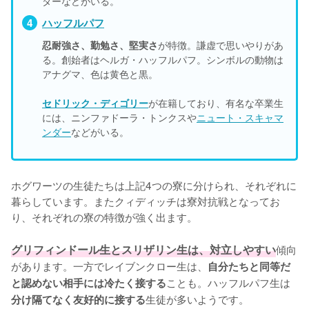
ダーなどがいる。
ハッフルパフ
忍耐強さ、勤勉さ、堅実さ
が特徴。謙虚で思いやりがあ
る。創始者はヘルガ・ハッフルパフ。シンボルの動物は
アナグマ、色は黄色と黒。
セドリック・ディゴリー
が在籍しており、有名な卒業生
には、ニンファドーラ・トンクスや
ニュート・スキャマ
ンダー
などがいる。
ホグワーツの生徒たちは上記4つの寮に分けられ、それぞれに
暮らしています。またクィディッチは寮対抗戦となってお
り、それぞれの寮の特徴が強く出ます。

グリフィンドール生とスリザリン生は、対立しやすい
傾向
があります。一方でレイブンクロー生は、
自分たちと同等だ
ことも。ハッフルパフ生は
と認めない相手には冷たく接する
生徒が多いようです。

分け隔てなく友好的に接する