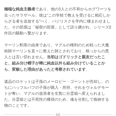
であり、他の3人との不和からホグワーツを
極端な純血主義者
去ったサラザール。彼は“この学校で教えを受けるに相応しか
らざる者を追放する”べく、バジリスクを学内に棲まわせまし
た。その部屋は「秘密の部屋」として語り継がれ、シリーズ2
作目の騒動へ繋がります。

マーリン勲章の由来であり、マグルの権利のため戦った大魔
術師マーリンを直々に教えた師とされており、根っからの悪
人とは言い切れません。
当初はゴドリックと親友だったこ
と、組み分け帽子が稀に純血以外も組み分けていることか
。

ら、変貌した理由があったと考察されています
遺品のロケットは子孫のメーロピー・ゴーントが売却し、の
ちにハッフルパフの子孫が購入・所持。それをヴォルデモー
トが奪い、マグルの放浪者を生贄に分霊箱へ変えられまし
た。分霊箱とは不死性の獲得のため、魂を分割して格納する
物のことです。
AD