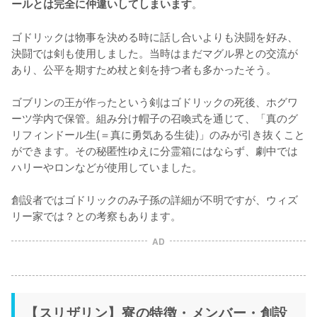
。

ールとは完全に仲違いしてしまいます
ゴドリックは物事を決める時に話し合いよりも決闘を好み、
決闘では剣も使用しました。当時はまだマグル界との交流が
あり、公平を期すため杖と剣を持つ者も多かったそう。

ゴブリンの王が作ったという剣はゴドリックの死後、ホグワ
ーツ学内で保管。組み分け帽子の召喚式を通じて、「真のグ
リフィンドール生(＝真に勇気ある生徒)」のみが引き抜くこと
ができます。その秘匿性ゆえに分霊箱にはならず、劇中では
ハリーやロンなどが使用していました。

創設者ではゴドリックのみ子孫の詳細が不明ですが、ウィズ
リー家では？との考察もあります。
AD
【スリザリン】寮の特徴・メンバー・創設