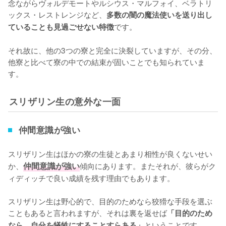
念ながらヴォルデモートやルシウス・マルフォイ、ベラトリ
ックス・レストレンジなど、
多数の闇の魔法使いを送り出し
です。

ていることも見過ごせない特徴
それ故に、他の3つの寮と完全に決裂していますが、その分、
他寮と比べて寮の中での結束が固いことでも知られていま
す。
スリザリン生の意外な一面
仲間意識が強い
スリザリン生はほかの寮の生徒とあまり相性が良くないせい
か、
仲間意識が強い
傾向にあります。またそれが、彼らがク
ィディッチで良い成績を残す理由でもあります。

スリザリン生は野心的で、目的のためなら狡猾な手段を選ぶ
こともあると言われますが、それは裏を返せば
「目的のため
ということです。

なら、自分を犠牲にすることすらある」