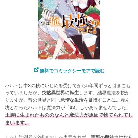
無料でコミックシーモアで読む
ハルトは中3の秋にいじめを受けてから5年間ずっと引きこも
っていましたが、
します。結界魔法を授か
突然異世界に転生
りますが、昔の世界と同じ
赤ん
怠惰な生活を目指すことに。
坊となったハルトは魔法力が
しかありませんでした。
「02」
王族に生まれたもののなんと魔法力が原因で捨てられてし
まいます。
しかし計測器が2桁までしか表示されず、
実際の魔法力はなん