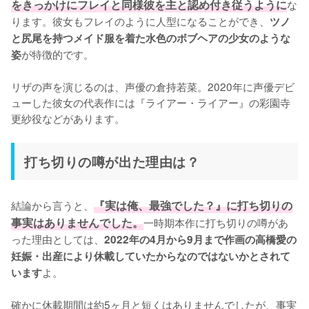
をきっかけにフレイと同様彼を主と認め付き従うように
な
ります。彼女もフレイのように人型になることができ、
ツノ
と尻尾を持つメイド服を着た水色のボブヘアの少女のような
が特徴的です。

姿
リザの声を演じるのは、声優の倉持若菜。2020年に声優デビ
ューした彼女の代表作には『ライアー・ライアー』の彩園寺
更紗役などがあります。
打ち切りの噂が出た理由は？
結論から言うと、
『実は俺、最強でした？』に打ち切りの
事実はありませんでした。
一時期本作に打ち切りの噂があ
った理由としては、
2022年の4月から9月まで作画の高橋愛の
妊娠・出産により休載していたからなのではないかとされて
よ。

います
確かに休載期間は約5ヶ月と短くはありませんでしたが、事実