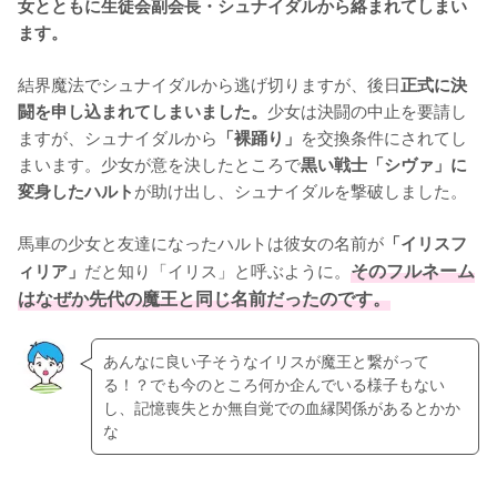
女とともに生徒会副会長・シュナイダルから絡まれてしまい
ます。
結界魔法でシュナイダルから逃げ切りますが、後日
正式に決
少女は決闘の中止を要請し
闘を申し込まれてしまいました。
ますが、シュナイダルから
を交換条件にされてし
「裸踊り」
まいます。少女が意を決したところで
黒い戦士「シヴァ」に
が助け出し、シュナイダルを撃破しました。

変身したハルト
馬車の少女と友達になったハルトは彼女の名前が
「イリスフ
だと知り「イリス」と呼ぶように。
そのフルネーム
ィリア」
はなぜか先代の魔王と同じ名前だったのです。
あんなに良い子そうなイリスが魔王と繋がって
る！？でも今のところ何か企んでいる様子もない
し、記憶喪失とか無自覚での血縁関係があるとかか
な