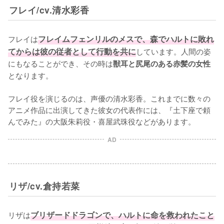
フレイ/cv.清水彩香
フレイは
フレイムフェンリルのメスで、森でハルトに敗れ
てからは彼の従者として行動を共に
しています。人間の姿
にもなることができ、その時は
獣耳と尻尾のある赤髪の女性
となります。

フレイ役を演じるのは、声優の清水彩香。これまでに数々の
アニメ作品に出演してきた彼女の代表作には、『土下座で頼
んでみた』の大阪朱莉役・喜屋武珠役などがあります。
AD
リザ/cv.倉持若菜
リザは
ブリザードドラゴンで、ハルトに命を救われたこと