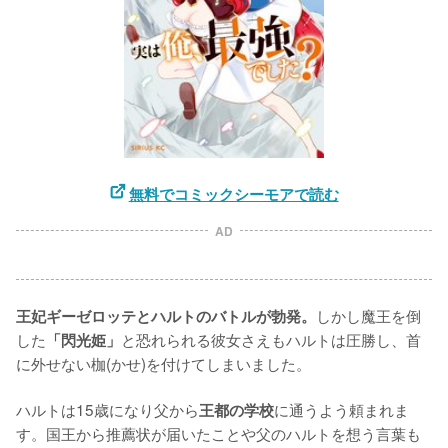
無料でコミックシーモアで読む
AD
しかし魔王を倒
王妃ギーゼロッテとハルトのバトルが勃発。
した
と恐れられる彼女さえもハルトは圧勝し、首
「閃光姫」
に外せない枷(かせ)を付けてしまいました。

ハルトは15歳になり父から
に通うよう頼まれま
王都の学校
す。国王から推薦状が届いたことや父のハルトを想う言葉も