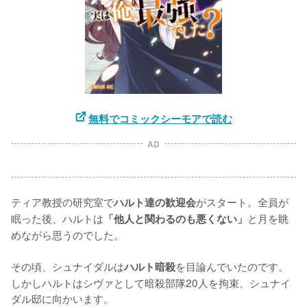
無料でコミックシーモアで読む
AD
ティア教授の研究室で
がスタート。全員が
ハルト達の歓迎会
眠った後、ハルトは
と月を眺
「他人と関わるのも悪くない」
めながら思うのでした。

その頃、シュナイダルは
を目論んでいたのです。
ハルト暗殺
しかしハルトはシヴァとして暗殺部隊20人を拘束、シュナイ
ダル邸に向かいます。
