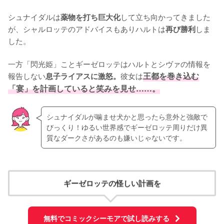
シュナイダルは
して立ち向かってきました
薬物を打ち巨大化
が、シャルロッテのアドバイスもありハルトは
しま
再び勝利
した。

一方「閃光姫」ことギーゼロッテはハルトとシヴァの情報を
報告しない
彼女は
王都を巻き込む
息子ライアスに激怒。
「宴」を計画していると笑みを見せ……。
シュナイダルが噛ませ犬かと思ったら意外と強敵で
びっくり！ゆるい世界感でギーゼロッテ周りだけ異
質なダークさがあるのも嫌いじゃないです。
ギーゼロッテの怪しい計画を
無料でコミックシーモアで試し読みする