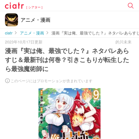
[ シアター ]
アニメ・漫画
ciatr
アニメ・漫画
漫画『実は俺、最強でした？』ネタバレあらす
2023年10月17日更新
的川未来
漫画『実は俺、最強でした？』ネタバレあら
すじ＆最新刊は何巻？引きこもりが転生した
ら最強魔術師に
このページにはプロモーションが含まれています