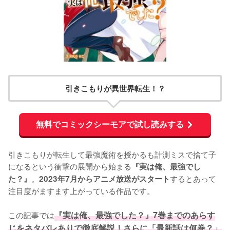
引きこもりが異世界転生！？
無料でコミックシーモアで試し読みする
引きこもりが転生して最強魔術を授かるも計測ミスで捨て子
になるという衝撃の展開から始まる
『実は俺、最強でし
。
するとあって
た？』
2023年7月からアニメ放送がスタート
注目度がますます上がっている作品です。

この記事では
『実は俺、最強でした？』7巻までのあらす
じをネタバレありで徹底解説！さらに「最新話は何巻？」