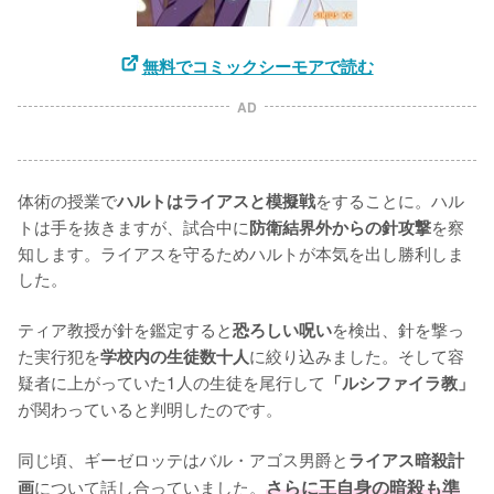
無料でコミックシーモアで読む
AD
体術の授業で
をすることに。ハル
ハルトはライアスと模擬戦
トは手を抜きますが、試合中に
を察
防衛結界外からの針攻撃
知します。ライアスを守るためハルトが本気を出し勝利しま
した。

ティア教授が針を鑑定すると
を検出、針を撃っ
恐ろしい呪い
た実行犯を
に絞り込みました。そして容
学校内の生徒数十人
疑者に上がっていた1人の生徒を尾行して
「ルシファイラ教」
が関わっていると判明したのです。

同じ頃、ギーゼロッテはバル・アゴス男爵と
ライアス暗殺計
について話し合っていました。
さらに王自身の暗殺も準
画