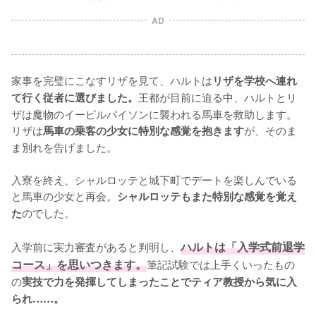
AD
家事を完璧にこなすリザを見て、ハルトは
リザを学校へ連れ
王都が目前に迫る中、ハルトとリ
て行く従者に選びました。
ザは魔物のイービルパイソンに襲われる馬車を救助します。
リザは
が、そのま
馬車の乗客の少女に特別な感覚を抱きます
ま別れを告げました。

入寮を終え、シャルロッテと城下町でデートを楽しんでいる
と馬車の少女と再会。
シャルロッテもまた特別な感覚を覚え
のでした。

た
入学前に実力審査があると判明し、
ハルトは「入学式前退学
コース」を思いつきます。
筆記試験では上手くいったもの
の
実技で力を発揮してしまったことでティア教授から気に入
られ……。