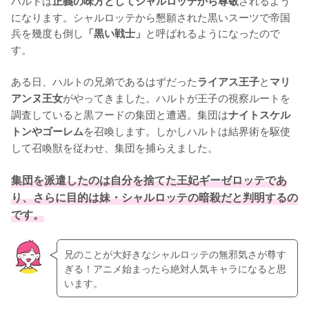
正義の味方としてシャルロッテから尊敬
になります。シャルロッテから懇願された黒いスーツで帝国
兵を幾度も倒し
と呼ばれるようになったので
「黒い戦士」
す。

ある日、ハルトの兄弟であるはずだった
と
ライアス王子
マリ
がやってきました。ハルトが王子の視察ルートを
アンヌ王女
調査していると黒フードの集団と遭遇。集団は
ナイトスケル
を召喚します。しかしハルトは結界術を駆使
トンやゴーレム
して召喚獣を従わせ、集団を捕らえました。

集団を派遣したのは自分を捨てた王妃ギーゼロッテであ
り、さらに目的は妹・シャルロッテの暗殺だと判明するの
です。
兄のことが大好きなシャルロッテの無邪気さが尊す
ぎる！アニメ始まったら絶対人気キャラになると思
います。