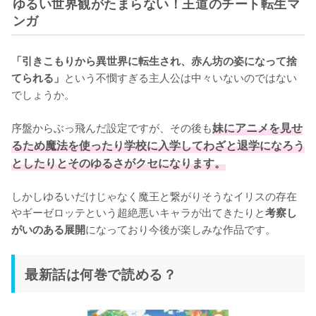
ゆるい世界観がたまらない！王道のチート転生マ
ンガ
「引きこもりから異世界に転生され、赤ん坊の姿になって捨
という不憫すぎる主人公は中々いないのではない
てられる」
でしょうか。

序盤からぶっ飛んだ設定ですが、その後も
妹にアニメを見せ
るため魔法を使ったり学校に入学してわざと退学になろう
としたりとそのゆるさがクセになります。
しかしゆるいだけじゃなく魔王と繋がりそうなイリスの存在
やギーゼロッテという超絶悪いキャラが出てきたりと
考察し
になっており今後が楽しみな作品です。
がいのある展開
最新話は何巻で読める？