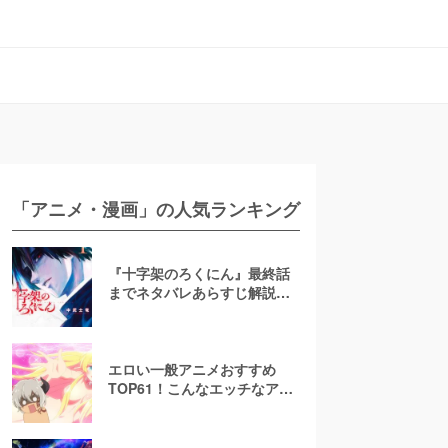
「アニメ・漫画」の人気ランキング
『十字架のろくにん』最終話
までネタバレあらすじ解説！
至極京の死亡を含む全ターゲ
ットの最後を徹底解説
エロい一般アニメおすすめ
TOP61！こんなエッチなアニ
メ地上波で放送して大丈
夫！？【お色気注意】