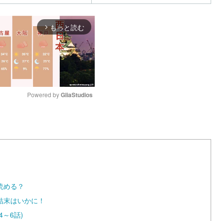
もっと読む
arrow_forward_ios
Powered by 
GliaStudios
M
u
t
e
読める？
結末はいかに！
～6話)