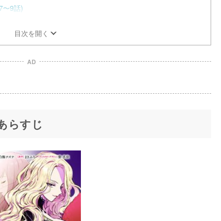
〜9話)
目次を開く
AD
あらすじ