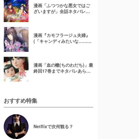
漫画「ふつつかな悪女ではご
ざいますが」全話ネタバレあ
らすじ＆感想を紹介！無料で
読む方法はある？【なろう小
説発】
漫画『カモフラージュ夫婦』
(「キャンディみたいな……」)
最終回までネタバレあらす
じ！原作小説は無料で読め
る？
漫画「血の轍(ちのわだち)」最
終回17巻までネタバレあらす
じ解説！白猫の意味とは？
【完結】
おすすめ特集
Netflixで次何観る？