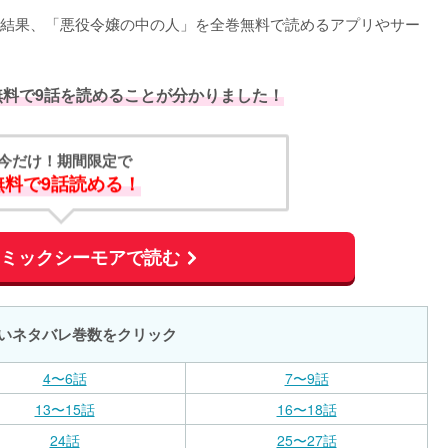
結果、「悪役令嬢の中の人」を全巻無料で読めるアプリやサー
無料で9話を読めることが分かりました！
今だけ！期間限定で
無料で9話読める！
コミックシーモアで読む
いネタバレ巻数をクリック
4〜6話
7〜9話
13〜15話
16〜18話
24話
25〜27話