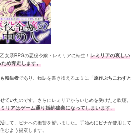
乙女系RPGの悪役令嬢・レミリアに転生！
レミリアの哀しい
るため奔走します。
であり、物語を書き換えるエミに
も転生者
「原作ぶちこわすと
のです。さらにレミリアからいじめを受けたと吹聴。
せていた
レミリアはゲーム通り婚約破棄になってしまいます。
して、ピナへの復讐を誓いました。手始めにピナが使用して
活
住むよう提案します。