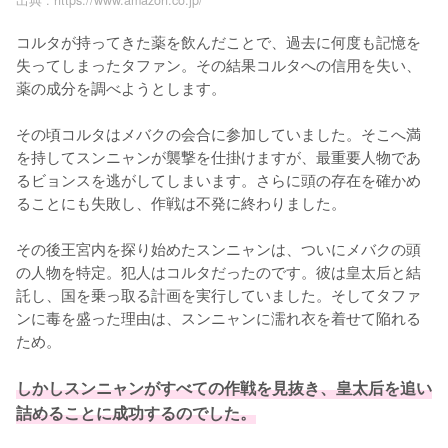
コルタが持ってきた薬を飲んだことで、過去に何度も記憶を
失ってしまったタファン。その結果コルタへの信用を失い、
薬の成分を調べようとします。

その頃コルタはメバクの会合に参加していました。そこへ満
を持してスンニャンが襲撃を仕掛けますが、最重要人物であ
るビョンスを逃がしてしまいます。さらに頭の存在を確かめ
ることにも失敗し、作戦は不発に終わりました。

その後王宮内を探り始めたスンニャンは、ついにメバクの頭
の人物を特定。犯人はコルタだったのです。彼は皇太后と結
託し、国を乗っ取る計画を実行していました。そしてタファ
ンに毒を盛った理由は、スンニャンに濡れ衣を着せて陥れる
ため。

しかしスンニャンがすべての作戦を見抜き、皇太后を追い
詰めることに成功するのでした。