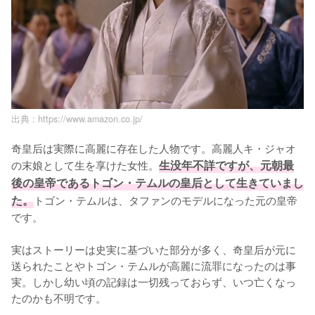
出典 :
https://www.amazon.co.jp/
奇皇后は実際に高麗に存在した人物です。高麗人キ・ジャオ
の末娘として生を享けた女性。
生没年不詳ですが、元朝最
後の皇帝であるトゴン・テムルの皇后として生きていまし
た。
トゴン・テムルは、タファンのモデルになった元の皇帝
です。

実はストーリーは史実に基づいた部分が多く、奇皇后が元に
送られたことやトゴン・テムルが高麗に流罪になったのは事
実。しかし幼い頃の記録は一切残っておらず、いつ亡くなっ
たのかも不明です。
