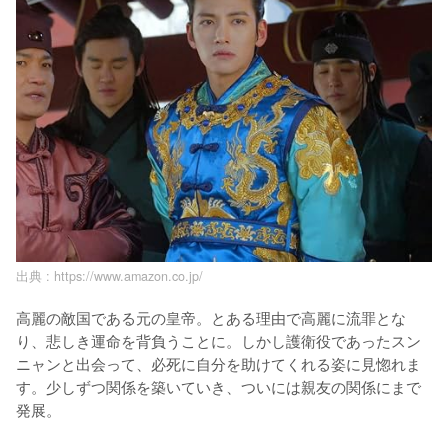
出典 :
https://www.amazon.co.jp/
高麗の敵国である元の皇帝。とある理由で高麗に流罪とな
り、悲しき運命を背負うことに。しかし護衛役であったスン
ニャンと出会って、必死に自分を助けてくれる姿に見惚れま
す。少しずつ関係を築いていき、ついには親友の関係にまで
発展。
