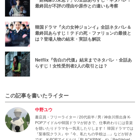
最終回が不評の理由や原作との違いも考察
韓国ドラマ『火の女神ジョンイ』全話ネタバレ＆
最終回あらすじ！テドの死・ファリョンの最後と
は？登場人物の結末・実話も解説
Netflix『告白の代価』結末までネタバレ・全話あ
らすじ！女性受刑者2人の取引とは？
この記事を書いたライター
中野ユウ
書店員・フリーライター / 20代前半 / 男 / 神奈川県出身 K-
POPアイドルや韓国ドラマが好きで、仕事終わりには音楽
を聴いたりドラマを一気見したりします！ 韓国ドラマでは
『梨泰院クラス』や『今、私たちの学校は…』などが好き
です。K-POPアイドルは「BLACKPINK」や「RedVelvet」