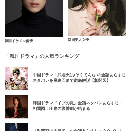
韓国美人女優
韓国イケメン俳優
「韓国ドラマ」の人気ランキング
中国ドラマ「武則天(ぶそくてん)」の全話あらすじ
ネタバレを最終回まで徹底解説【相関図】
韓国ドラマ『イブの罠』全話ネタバレあらすじ・
相関図！圧巻の復讐劇が始まる
「財閥家の末息子」の全話あらすじ・ネタバレ！