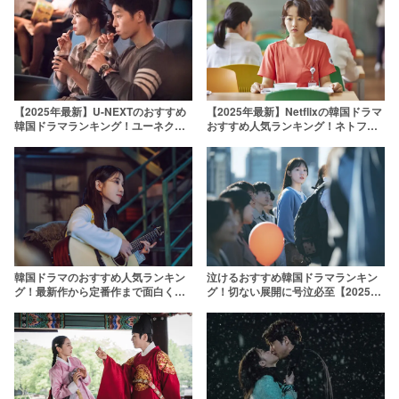
【2025年最新】U-NEXTのおすすめ
【2025年最新】Netflixの韓国ドラマ
韓国ドラマランキング！ユーネクス
おすすめ人気ランキング！ネトフリ
ト独占配信中の人気韓ドラも
で最高に面白い韓ドラをオタクが厳
選
韓国ドラマのおすすめ人気ランキン
泣けるおすすめ韓国ドラマランキン
グ！最新作から定番作まで面白くて
グ！切ない展開に号泣必至【2025年
ハマる韓ドラを厳選【2026年】
最新】