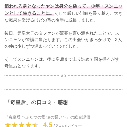
追われる身となったヤンは身分を偽って、少年・スンニャ
ンとして生きることに。
そして厳しい訓練を乗り越え、大き
な戦果を挙げるほどの弓の名手に成長しました。

後日、元皇太子のタファンが流罪を言い渡されたことで、ス
ンニャンが警護に当たります。この出会いがきっかけで、2人
の仲は少しずつ深まっていくのでした。

そしてスンニャンは、後に皇后まで上り詰めて国を揺るがす
奇皇后となります。
AD
「奇皇后」の口コミ・感想
『
奇皇后 〜ふたつの愛 涙の誓い〜
』の総合評価
4.5
/
2
人のレビュー