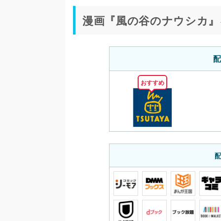
漫画『風の谷のナウシカ』
配
おすすめ