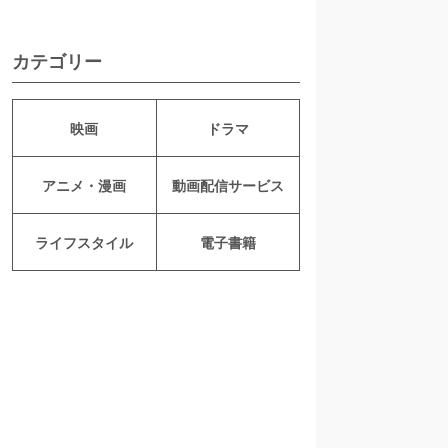
カテゴリー
映画
ドラマ
アニメ・漫画
動画配信サービス
ライフスタイル
電子書籍