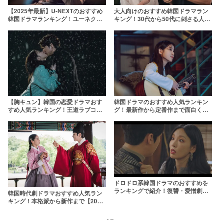
【2025年最新】U-NEXTのおすすめ
大人向けのおすすめ韓国ドラマラン
韓国ドラマランキング！ユーネクス
キング！30代から50代に刺さる人気
ト独占配信中の人気韓ドラも
韓ドラを紹介【2025年最新】
【胸キュン】韓国の恋愛ドラマおす
韓国ドラマのおすすめ人気ランキン
すめ人気ランキング！王道ラブコメ
グ！最新作から定番作まで面白くて
から2024年最新作まで
ハマる韓ドラを厳選【2026年】
ドロドロ系韓国ドラマのおすすめを
ランキングで紹介！復讐・愛憎劇・
韓国時代劇ドラマおすすめ人気ラン
不倫など盛りだくさん【2025年最
キング！本格派から新作まで【2025
新】
年最新】