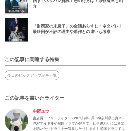
回までネタバレ解説！恋の行方は？原作漫画も紹
介
「財閥家の末息子」の全話あらすじ・ネタバレ！
最終回が不評の理由や原作との違いも考察
この記事に関連する特集
今日のピックアップ記事一覧
この記事を書いたライター
中野ユウ
書店員・フリーライター / 20代前半 / 男 / 神奈川県出身 K-
POPアイドルや韓国ドラマが好きで、仕事終わりには音楽
を聴いたりドラマを一気見したりします！ 韓国ドラマでは