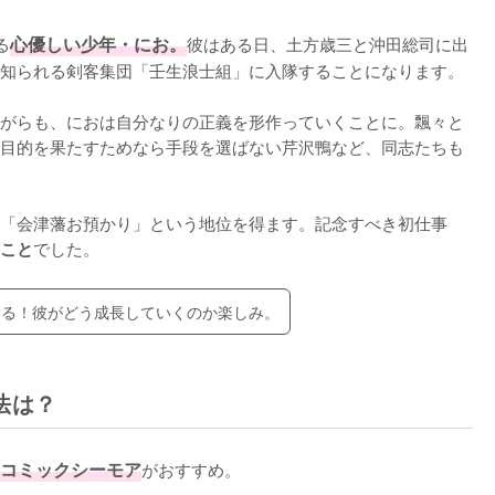
る
心優しい少年・にお。
彼はある日、土方歳三と沖田総司に出
知られる剣客集団「壬生浪士組」に入隊することになります。

がらも、におは自分なりの正義を形作っていくことに。飄々と
目的を果たすためなら手段を選ばない芹沢鴨など、同志たちも
「会津藩お預かり」という地位を得ます。記念すべき初仕事
でした。
こと
てる！彼がどう成長していくのか楽しみ。
法は？
コミックシーモア
がおすすめ。
