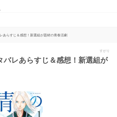
。
レあらすじ＆感想！新選組が題材の青春活劇
すがり
タバレあらすじ＆感想！新選組が