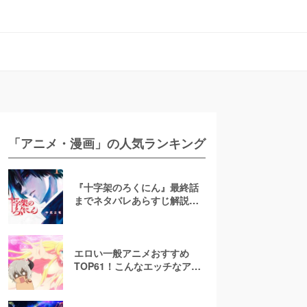
「アニメ・漫画」の人気ランキング
『十字架のろくにん』最終話
までネタバレあらすじ解説！
至極京の死亡を含む全ターゲ
ットの最後を徹底解説
エロい一般アニメおすすめ
TOP61！こんなエッチなアニ
メ地上波で放送して大丈
夫！？【お色気注意】