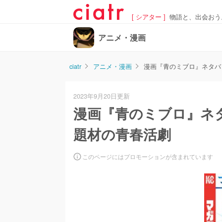
[ シアター ]
物語と、出会おう
アニメ・漫画
ciatr
アニメ・漫画
漫画『青のミブロ』ネタバ
2023年9月20日更新
漫画『青のミブロ』ネ
題材の青春活劇
このページにはプロモーションが含まれています