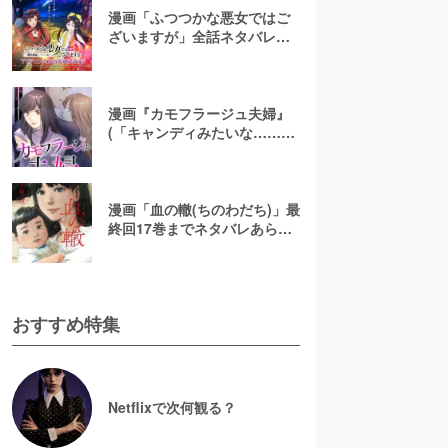
漫画「ふつつかな悪女ではご
ざいますが」全話ネタバレあ
らすじ＆感想を紹介！無料で
読む方法はある？【なろう小
説発】
漫画『カモフラージュ夫婦』
(「キャンディみたいな……」)
最終回までネタバレあらす
じ！原作小説は無料で読め
る？
漫画「血の轍(ちのわだち)」最
終回17巻までネタバレあらす
じ解説！白猫の意味とは？
【完結】
おすすめ特集
Netflixで次何観る？