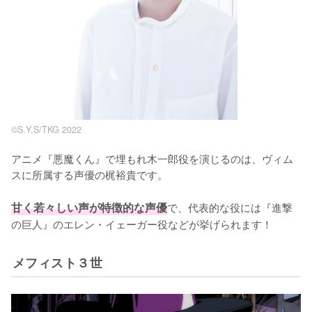
©S.Y,S/TKG 2022
アニメ『悪魔くん』で埋もれ木一郎役を演じるのは、ヴィム
スに所属する声優の梶裕貴です。

甘く若々しい声が特徴的な声優
で、代表的な役には『進撃
の巨人』のエレン・イェーガー役などが挙げられます！
メフィスト３世