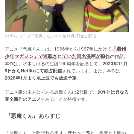
Netflixシリーズ『悪魔くん』2023年11月9日独占配信
アニメ『悪魔くん』は、1966年から1967年にかけて
『週刊
少年マガジン』で連載されていた同名漫画が原作
の作品。
本作は、水木しげるの生誕100周年を記念して、
2023年11月
されています。また、本作は
9日からNetflixにて独占配信
。

2026年1月より地上波でも放送予定
アニメ版の主人公である悪魔くんは2代目で、
原作とは異なる
であることが特徴です。
完全新作のアニメ
『悪魔くん』あらすじ
「悪魔くん」と呼ばれる天才・埋れ木一郎と、悪魔と人間の