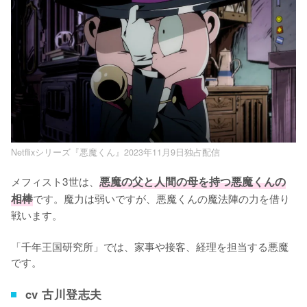
Netflixシリーズ『悪魔くん』2023年11月9日独占配信
メフィスト3世は、
悪魔の父と人間の母を持つ悪魔くんの
相棒
です。魔力は弱いですが、悪魔くんの魔法陣の力を借り
戦います。

「千年王国研究所」では、家事や接客、経理を担当する悪魔
です。
cv 古川登志夫