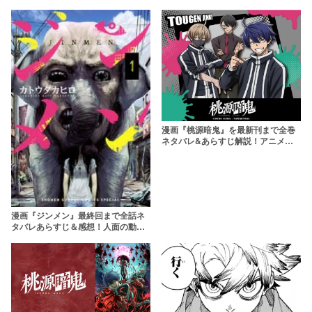
る恐怖のホラーミステリー
わず無料で読める？
漫画『桃源暗鬼』を最新刊まで全巻
ネタバレ&あらすじ解説！アニメで
はどこまで描かれる？
漫画『ジンメン』最終回まで全話ネ
タバレあらすじ＆感想！人面の動物
に襲われるパニックホラー