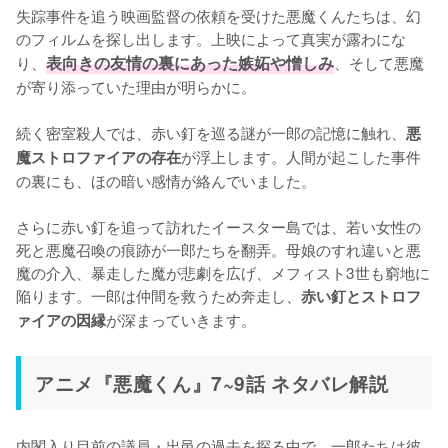
失踪事件を追う映画監督の依頼を受けた悪魔くんたちは、幻
のフィルムを探し出します。上映によって真実が露わにな
り、
表向きの友情の裏にあった嫉妬や憎しみ
、そして悪魔
が寄り添っていた理由が明らかに。

続く密室殺人では、赤い釘を巡る謎が一郎の記憶に触れ、
悪
が浮上します。人間が起こした事件
魔ストロファイアの存在
の裏にも、ほの暗い感情が絡んでいました。

さらに赤い釘を追って訪れたイースター島では、若い女性の
死と悪魔召喚の痕跡が一郎たちを翻弄。母娘のすれ違いと悪
魔の介入、暴走した魔が悲劇を広げ、メフィスト3世も窮地に
陥ります。一郎は仲間を救うため奔走し、
赤い釘とストロフ
が深まっていきます。
ァイアの因縁
アニメ『悪魔くん』7~9話 ネタバレ解説
内閣入り目前の議員・出邑の過去を探る中で、一郎たちは彼