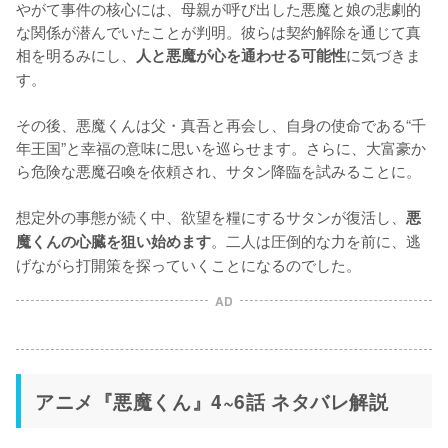
やがて事件の核心には、母親が呼び出した悪魔と娘の悲劇的
な関係が潜んでいたことが判明。彼らは契約解除を通じて真
相を明るみにし、
に気づきま
人と悪魔が心を通わせる可能性
す。

その後、悪魔くんは父・真吾と再会し、自身の使命である“千
年王国”と幸福の意味に思いを巡らせます。さらに、大富豪か
ら危険な悪魔召喚を依頼され、サタン降臨を試みることに。

想定外の事態が続く中、欲望を糧にするサタンが復活し、
悪
。二人は圧倒的な力を前に、逃
魔くんの心臓を狙い始めます
げながら打開策を探っていくことになるのでした。
AD
アニメ『悪魔くん』4~6話 ネタバレ解説