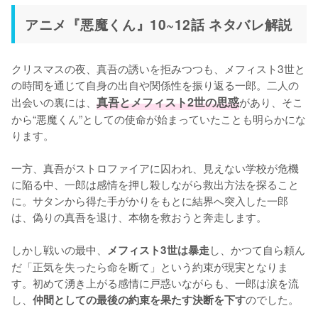
アニメ『悪魔くん』10~12話 ネタバレ解説
クリスマスの夜、真吾の誘いを拒みつつも、メフィスト3世と
の時間を通じて自身の出自や関係性を振り返る一郎。二人の
出会いの裏には、
真吾とメフィスト2世の思惑
があり、そこ
から“悪魔くん”としての使命が始まっていたことも明らかにな
ります。

一方、真吾がストロファイアに囚われ、見えない学校が危機
に陥る中、一郎は感情を押し殺しながら救出方法を探ること
に。サタンから得た手がかりをもとに結界へ突入した一郎
は、偽りの真吾を退け、本物を救おうと奔走します。

しかし戦いの最中、
し、かつて自ら頼ん
メフィスト3世は暴走
だ「正気を失ったら命を断て」という約束が現実となりま
す。初めて湧き上がる感情に戸惑いながらも、一郎は涙を流
し、
のでした。
仲間としての最後の約束を果たす決断を下す