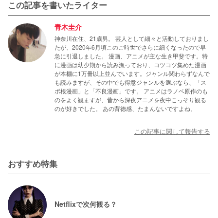
この記事を書いたライター
青木圭介
神奈川在住、21歳男。 芸人として細々と活動しておりまし
たが、2020年6月頃このご時世でさらに細くなったので早
急に引退しました。 漫画、アニメが主な生き甲斐です。特
に漫画は幼少期から読み漁っており、コツコツ集めた漫画
が本棚に1万冊以上並んでいます。ジャンル関わらずなんで
も読みますが、その中でも得意ジャンルを選ぶなら、「ス
ポ根漫画」と「不良漫画」です。 アニメはラノベ原作のも
のをよく観ますが、昔から深夜アニメを夜中こっそり観る
のが好きでした。 あの背徳感、たまんないですよね。
この記事に関して報告する
おすすめ特集
Netflixで次何観る？