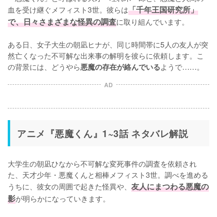
血を受け継ぐメフィスト3世。彼らは
「千年王国研究所」
で、日々さまざまな怪異の調査
に取り組んでいます。

ある日、女子大生の朝凪ヒナが、同じ時間帯に5人の友人が突
然亡くなった不可解な出来事の解明を彼らに依頼します。こ
の背景には、どうやら
ようで……。
悪魔の存在が絡んでいる
AD
アニメ『悪魔くん』1~3話 ネタバレ解説
大学生の朝凪ひなから不可解な変死事件の調査を依頼され
た、天才少年・悪魔くんと相棒メフィスト3世。調べを進める
うちに、彼女の周囲で起きた怪異や、
友人にまつわる悪魔の
影
が明らかになっていきます。
