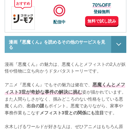
おすすめ
70%OFF
登録無料
無料で試し読み
配信中
漫画『悪魔くん』を読めるその他のサービスを見
る
漫画『悪魔くん』の魅力は、悪魔くんとメフィストの2人が妖
怪や怪物に立ち向かうドタバタストーリーです。

アニメ『悪魔くん』でもその魅力は健在で、
悪魔くんとメフ
ィスト3世が奇妙な事件の解決に挑む
姿が描かれています。
また人間らしさがなく、掴みどころのない性格をしている悪
魔くんの、
もポイント。悪魔でありながら、家事や
出自の謎
事務作業もこなす
です。

メフィスト3世との関係にも注目
水木しげるワールドが好きな人は、ぜひアニメはもちろん原