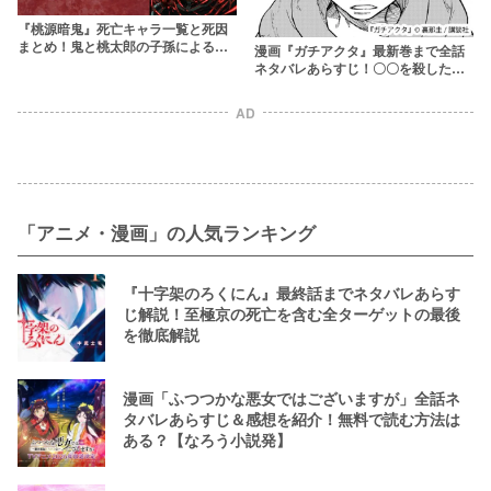
『桃源暗鬼』死亡キャラ一覧と死因
まとめ！鬼と桃太郎の子孫による戦
漫画『ガチアクタ』最新巻まで全話
闘の犠牲者は？
ネタバレあらすじ！〇〇を殺した犯
人は誰なのかも考察
AD
「アニメ・漫画」の人気ランキング
『十字架のろくにん』最終話までネタバレあらす
じ解説！至極京の死亡を含む全ターゲットの最後
を徹底解説
漫画「ふつつかな悪女ではございますが」全話ネ
タバレあらすじ＆感想を紹介！無料で読む方法は
ある？【なろう小説発】