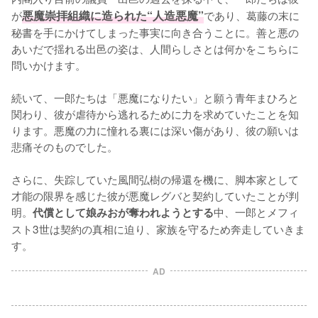
が
悪魔崇拝組織に造られた“人造悪魔”
であり、葛藤の末に
秘書を手にかけてしまった事実に向き合うことに。善と悪の
あいだで揺れる出邑の姿は、人間らしさとは何かをこちらに
問いかけます。

続いて、一郎たちは「悪魔になりたい」と願う青年まひろと
関わり、彼が虐待から逃れるために力を求めていたことを知
ります。悪魔の力に憧れる裏には深い傷があり、彼の願いは
悲痛そのものでした。

さらに、失踪していた風間弘樹の帰還を機に、脚本家として
才能の限界を感じた彼が悪魔レグバと契約していたことが判
明。
中、一郎とメフィ
代償として娘みおが奪われようとする
スト3世は契約の真相に迫り、家族を守るため奔走していきま
す。
AD