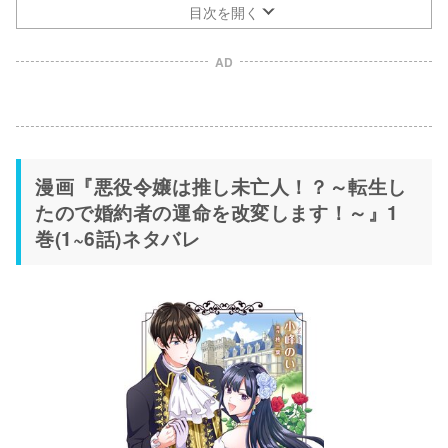
運命を改変します！～』5巻(25~最新巻)ネタバレ
目次を開く
AD
漫画『悪役令嬢は推し未亡人！？～転生し
たので婚約者の運命を改変します！～』1
巻(1~6話)ネタバレ