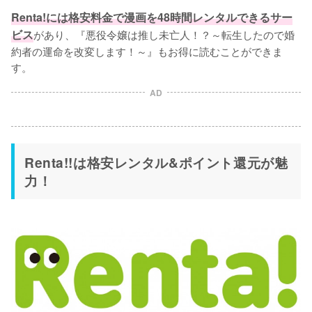
Renta!には格安料金で漫画を48時間レンタルできるサー
ビス
があり、『悪役令嬢は推し未亡人！？～転生したので婚
約者の運命を改変します！～』もお得に読むことができま
す。
AD
Renta!!は格安レンタル&ポイント還元が魅
力！