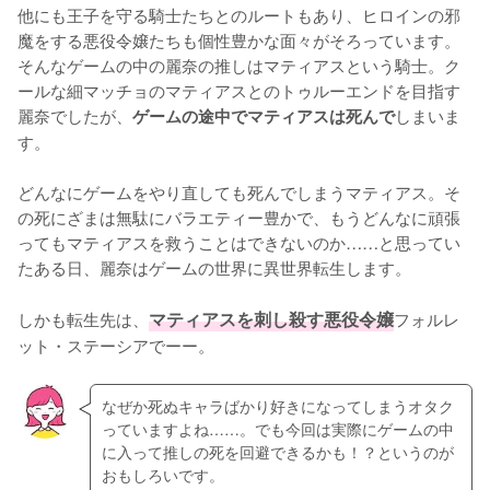
他にも王子を守る騎士たちとのルートもあり、ヒロインの邪
魔をする悪役令嬢たちも個性豊かな面々がそろっています。
そんなゲームの中の麗奈の推しはマティアスという騎士。ク
ールな細マッチョのマティアスとのトゥルーエンドを目指す
麗奈でしたが、
しまいま
ゲームの途中でマティアスは死んで
す。

どんなにゲームをやり直しても死んでしまうマティアス。そ
の死にざまは無駄にバラエティー豊かで、もうどんなに頑張
ってもマティアスを救うことはできないのか……と思ってい
たある日、麗奈はゲームの世界に異世界転生します。

しかも転生先は、
マティアスを刺し殺す悪役令嬢
フォルレ
ット・ステーシアでーー。
なぜか死ぬキャラばかり好きになってしまうオタク
っていますよね……。でも今回は実際にゲームの中
に入って推しの死を回避できるかも！？というのが
おもしろいです。