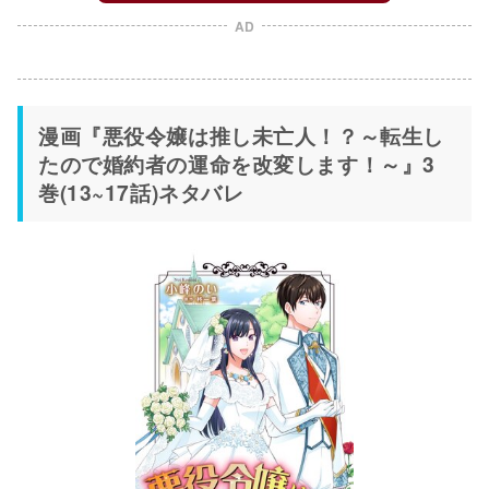
AD
漫画『悪役令嬢は推し未亡人！？～転生し
たので婚約者の運命を改変します！～』3
巻(13~17話)ネタバレ