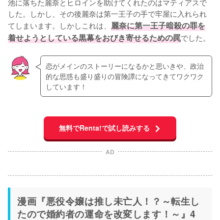
池に落ちた麗奈とヒロインを助けてくれたのはマティアスで
した。しかし、その後麗奈は第一王子の手で牢屋に入れられ
てしまいます。しかしこれは、
麗奈に第一王子暗殺の罪を
着せようとしている黒幕をおびき寄せるための罠
でした。
恋がメインのストーリーになるかと思いきや、政治
的な思惑も盛り盛りの冒険譚になってきてワクワク
しています！
無料でRenta!で試し読みする
AD
漫画『悪役令嬢は推し未亡人！？～転生し
たので婚約者の運命を改変します！～』4