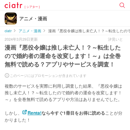
[ シアター ]
アニメ・漫画
ciatr
アニメ・漫画
漫画『悪役令嬢は推し未亡人！？～転生したの
2024年3月29日更新
汐見いと
漫画『悪役令嬢は推し未亡人！？～転生した
ので婚約者の運命を改変します！～』は全巻
無料で読める？アプリやサービスを調査！
このページにはプロモーションが含まれています
複数のサービスを実際に利用し調査した結果、『悪役令嬢は
推し未亡人！？～転生したので婚約者の運命を改変します！
～』を
全巻無料で読めるアプリや方法はありませんでした。
しかし、
ことが分
Renta!
なら今すぐ1冊目をお得に読める
かりました！