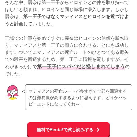
そんな中、麗奈は第一王子からヒロインとの仲を取り持って
ほしいと頼まれ、ヒロインと同じ職場に潜入します。しかし
麗奈は、
第一王子ではなくマティアスとヒロインを近づけよ
していました。

うと計画
王城での仕事を始めてすぐに麗奈はヒロインの信頼を勝ち取
り、マティアスと第一王子の両方に会わせることにも成功し
ます。ついでにマティアスの死亡ルートのひとつである毒矢
での殺害を回避するため、第一王子に情報を流しますが、そ
れがきっかけで
第一王子にスパイだと怪しまれてしまう
の
でした。
マティアスの死亡ルートが多すぎて全部を回避する
のは難易度が高すぎるように思えます。どうかハッ
ピーエンドになってくれ～！
無料でRenta!で試し読みする