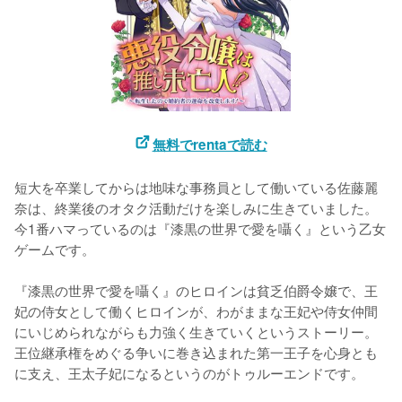
無料でrentaで読む
短大を卒業してからは地味な事務員として働いている佐藤麗
奈は、終業後のオタク活動だけを楽しみに生きていました。
今1番ハマっているのは『漆黒の世界で愛を囁く』という乙女
ゲームです。

『漆黒の世界で愛を囁く』のヒロインは貧乏伯爵令嬢で、王
妃の侍女として働くヒロインが、わがままな王妃や侍女仲間
にいじめられながらも力強く生きていくというストーリー。
王位継承権をめぐる争いに巻き込まれた第一王子を心身とも
に支え、王太子妃になるというのがトゥルーエンドです。
