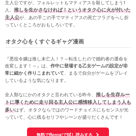
主人公ですが、フォルレットもマティアスを殺してしまう1
人。
推しを生かさなければ！というオタク心に火が付いた
主人公
が、あの手この手でマティアスの死亡フラグをへし折
っていくところがおもしろいです。
オタク心をくすぐるギャグ漫画
『悪役令嬢は推し未亡人！？～転生したので婚約者の運命を
改変します！～』は、
作中に登場する乙女ゲームの設定が非
、まるで自分がゲームをプレイ
常に細かく作りこまれていて
しているような気になります。

全人類なにかのオタクと言われている昨今、
推しを生存ルー
トに導くために走り回る主人公に感情移入してしまう人も
多い
はず。オタクならではのワードチョイスにもセンスが光
っていて、心に残るセリフやシーンが盛りだくさんです！
無料でRenta!で試し読みする