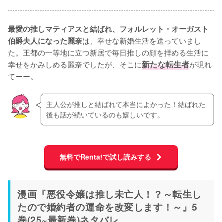
最愛の推しマティアスと結ばれ、フォルレット・オーガスト
は、幸せな新婚生活を送っていまし
伯爵夫人になった麗奈
た。王都の一等地に立つ新居で毎日推しの顔を拝める生活に
幸せをかみしめる麗奈でしたが、そこに
新たな転生者
が現れ
てーー。
主人公が推しと結ばれて本当によかった！結ばれた
後も話が続いているのも嬉しいです。
無料でRenta!で試し読みする
漫画『悪役令嬢は推し未亡人！？～転生し
たので婚約者の運命を改変します！～』5
巻(25~最新巻)ネタバレ