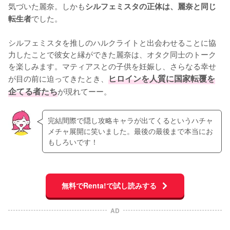
気づいた麗奈。しかも
シルフェミスタの正体は、麗奈と同じ
でした。

転生者
シルフェミスタを推しのハルクライトと出会わせることに協
力したことで彼女と縁ができた麗奈は、オタク同士のトーク
を楽しみます。マティアスとの子供を妊娠し、さらなる幸せ
が目の前に迫ってきたとき、
ヒロインを人質に国家転覆を
企てる者たち
が現れてーー。
完結間際で隠し攻略キャラが出てくるというハチャ
メチャ展開に笑いました。最後の最後まで本当にお
もしろいです！
無料でRenta!で試し読みする
AD