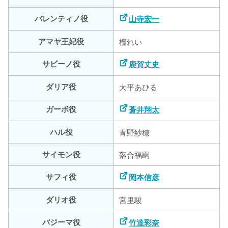
バレンティノ役
山寺宏一
アマヤ王妃役
檀れい
サビーノ役
鹿賀丈史
ダリア役
大平あひる
ガーボ役
蒼井翔太
ハル役
青野紗穂
サイモン役
落合福嗣
サフィ役
岡本信彦
ダリオ役
宮里駿
バジーマ役
竹達彩奈