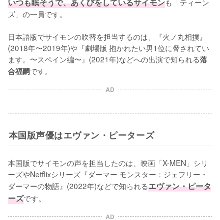
いつも眠そうで、あくびをしているサイモン
も「ティーン
ズ」の一員です。

日本語版でサイモンの吹替を担当するのは、『火ノ丸相撲』
(2018年〜2019年)や『劇場版 抱かれたい男1位に脅されてい
ます。〜スペイン編〜』(2021年)などへの出演で知られる
落
です。
合福嗣
AD
本国版声優はエヴァン・ピーターズ
本国版でサイモンの声を担当したのは、映画「X-MEN」シリ
ーズやNetflixシリーズ『ダーマー モンスター：ジェフリー・
ダーマーの物語』(2022年)などで知られる
エヴァン・ピータ
ーズ
です。
AD