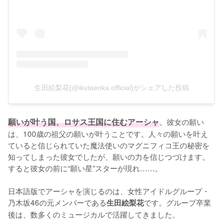
生田絵梨花(@ikutaerika.official)がシェアした投稿
願いが叶う国、ロサス王国に住むアーシャ
。彼女の願い
は、100歳の祖父の願いが叶うことです。人々の願いを叶え
ていると信じられていた魔法使いのマグニフィコ王の秘密を
知ってしまった彼女でしたが、願いの力を信じつづけます。
すると彼女の前に“願い星”スターが現れ……。

日本語版でアーシャを演じるのは、女性アイドルグループ・
乃木坂46の元メンバーである
です。グループ卒業
生田絵梨花
後は、数多くのミュージカルで活躍してきました。
