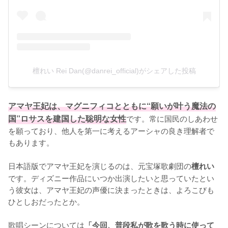
檀れい Rei Dan(@danrei_official)がシェアした投稿
アマヤ王妃は、マグニフィコとともに“願いが叶う魔法の
国”ロサスを建国した聡明な女性
です。常に国民のしあわせ
を願っており、他人を第一に考えるアーシャの良き理解者で
もあります。

日本語版でアマヤ王妃を演じるのは、元宝塚歌劇団の
檀れい
です。ディズニー作品にいつか出演したいと思っていたとい
う彼女は、アマヤ王妃の声優に決まったときは、よろこびも
ひとしおだったとか。

歌唱シーンについては
「今回、普段私が歌を歌う時に使って