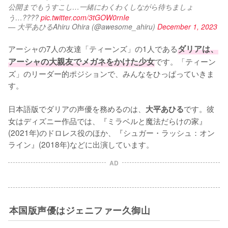
公開までもうすこし…一緒にわくわくしながら待ちましょ
う…???? 
pic.twitter.com/3tGOW0rnIe
— 大平あひるAhiru Ohira (@awesome_ahiru)
December 1, 2023
アーシャの7人の友達「ティーンズ」の1人である
ダリアは、
アーシャの大親友でメガネをかけた少女
です。「ティーン
ズ」のリーダー的ポジションで、みんなをひっぱっていきま
す。

日本語版でダリアの声優を務めるのは、
です。彼
大平あひる
女はディズニー作品では、『ミラベルと魔法だらけの家』
(2021年)のドロレス役のほか、『シュガー・ラッシュ：オン
ライン』(2018年)などに出演しています。
AD
本国版声優はジェニファー久御山