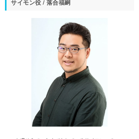
サイモン役 / 落合福嗣