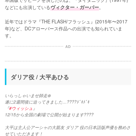
などにも出演している
ヴィクター・ガーバー
。

近年ではドラマ『THE FLASH/フラッシュ』(2015年〜2017
年)など、DCアローバース作品への出演でも知られていま
す。
AD
ダリア役 / 大平あひる
いらっしゃいませ師走❄️
遂に2週間後に迫ってきました…????ﾄﾞｷﾄﾞｷ
『
#ウィッシュ
』
12/15から全国の劇場で公開が始まります????
大平は主人公アーシャの大親友 ダリア 役の日本語版声優を務めさ
せていただきます！