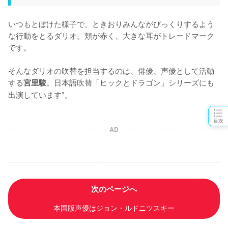
いつもとぼけた様子で、ときおりみんながびっくりするよう
な行動をとるダリオ。頬が赤く、大きな耳がトレードマーク
です。

そんなダリオの吹替を担当するのは、俳優、声優として活動
する
。日本語吹替「ヒックとドラゴン」シリーズにも
宮里駿
出演しています*。
目次
AD
次のページへ
本国版声優はジョン・ルドニツスキー