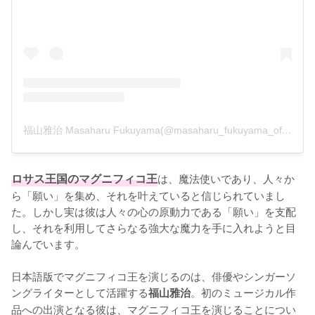
福山雅治 Masaharu Fukuyama(@masaharu_fukuyama_official)がシェアした投稿
ロサス王国のマグニフィコ王
は、魔法使いであり、人々か
ら「願い」を集め、それを叶えていると信じられていまし
た。しかし実は彼は人々の心の原動力である「願い」を支配
し、それを利用してさらなる強大な魔力を手に入れようと目
論んでいます。

日本語版でマグニフィコ王を演じるのは、俳優やシンガーソ
ングライターとして活躍する
。初のミュージカル作
福山雅治
品への出演となる彼は、マグニフィコ王を演じることについ