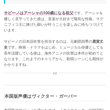
サビーノはアーシャの100歳になる祖父
です。アーシャを
優しく見守ってきた彼は、音楽が大好きで陽気な性格。マグ
ニフィコ王に捧げた願いが叶うことを楽しみに待ちつづけて
います。

サビーノの日本語吹替を担当するのは、元劇団四季の
鹿賀丈
です。映画・ドラマをはじめ、ミュージカル俳優としても
史
長年活躍している彼は、海外アニメの吹替は本作が初めてと
なります。これまでのキャリアから、歌唱シーンにも期待が
かかりますね。
AD
本国版声優はヴィクター・ガーバー
本国版でサビーノを演じたのは、『タイタニック』(1997年)