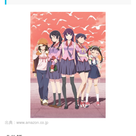
出典 :
www.amazon.co.jp