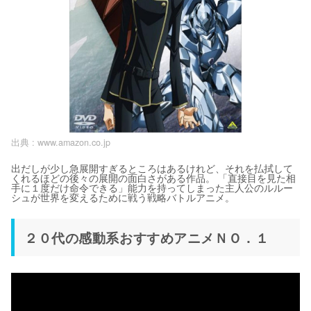
出典 :
www.amazon.co.jp
出だしが少し急展開すぎるところはあるけれど、それを払拭して
くれるほどの後々の展開の面白さがある作品。 「直接目を見た相
手に１度だけ命令できる」能力を持ってしまった主人公のルルー
シュが世界を変えるために戦う戦略バトルアニメ。
２０代の感動系おすすめアニメＮＯ．１