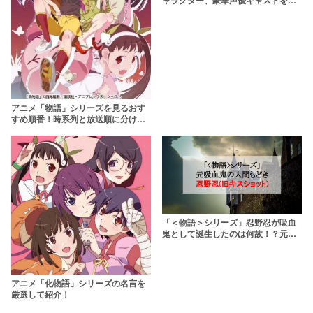
ャラクター、豪華声優キャストを一
挙紹介！【ニッチなところまで網
羅】
アニメ「物語」シリーズを見るおす
すめ順番！時系列と放送順に分けて
解説
「＜物語＞シリーズ」忍野忍が吸血
鬼として誕生したのは何故！？元怪
異の王を徹底解説
アニメ「化物語」シリーズの名言を
厳選して紹介！