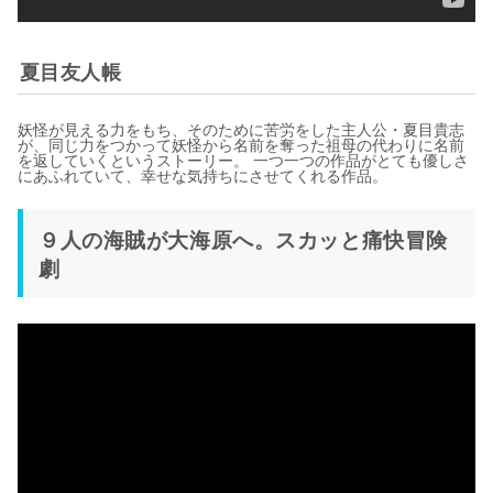
夏目友人帳
妖怪が見える力をもち、そのために苦労をした主人公・夏目貴志
が、同じ力をつかって妖怪から名前を奪った祖母の代わりに名前
を返していくというストーリー。 一つ一つの作品がとても優しさ
にあふれていて、幸せな気持ちにさせてくれる作品。
９人の海賊が大海原へ。スカッと痛快冒険
劇