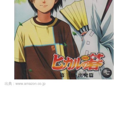
出典 :
www.amazon.co.jp