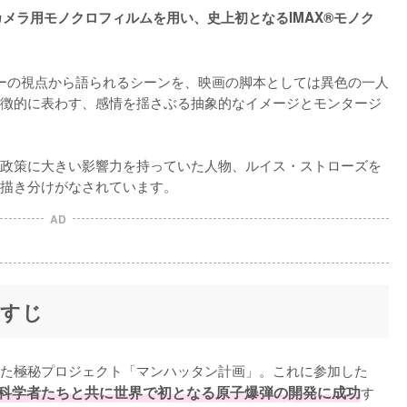
カメラ用モノクロフィルムを用い、史上初となるIMAX®モノク
ーの視点から語られるシーンを、映画の脚本としては異色の一人
徴的に表わす、感情を揺さぶる抽象的なイメージとモンタージ
政策に大きい影響力を持っていた人物、ルイス・ストローズを
描き分けがなされています。
AD
らすじ
第二次世界大戦下、アメリカで立ち上げられた極秘プロジェクト「マンハッタン計画」。これに参加した 
な科学者たちと共に世界で初となる原子爆弾の開発に成功
す