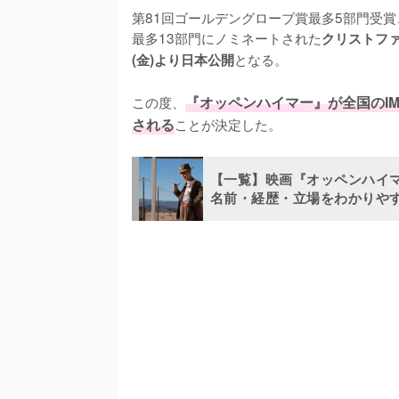
第81回ゴールデングローブ賞最多5部門受
最多13部門にノミネートされた
クリストファ
となる。

(金)より日本公開
この度、
『オッペンハイマー』が全国のIM
される
ことが決定した。
【一覧】映画『オッペンハイ
名前・経歴・立場をわかりや