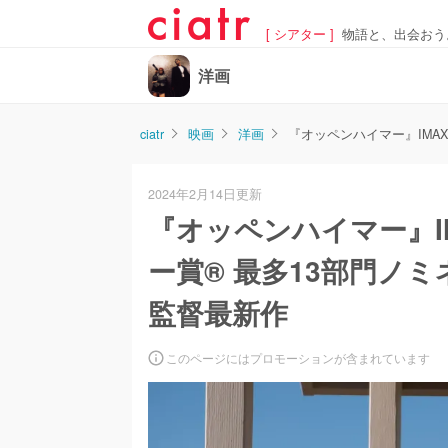
[ シアター ]
物語と、出会おう
洋画
ciatr
映画
洋画
『オッペンハイマー』IMA
2024年2月14日更新
『オッペンハイマー』I
ー賞® 最多13部門ノ
監督最新作
このページにはプロモーションが含まれています