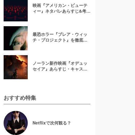
映画『アメリカン・ビューテ
ィー』ネタバレあらすじ&考
察！キャスト一覧からバラの
意味まで徹底解説
最恐ホラー『ブレア・ウィッ
チ・プロジェクト』を徹底紹
介【ネタバレ注意】
ノーラン新作映画『オデュッ
セイア』あらすじ・キャスト
解説！ホメロスの叙事詩を長
編映画史上初のIMAX全編撮影
で映像化
おすすめ特集
Netflixで次何観る？