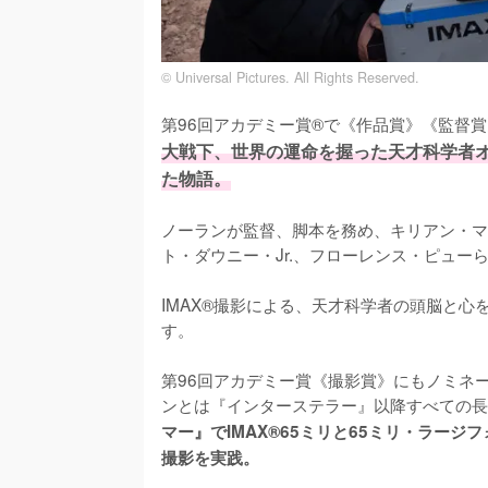
© Universal Pictures. All Rights Reserved.
第96回アカデミー賞®で《作品賞》《監督
大戦下、世界の運命を握った天才科学者
た物語。
ノーランが監督、脚本を務め、キリアン・マ
ト・ダウニー・Jr.、フローレンス・ピューら
IMAX®撮影による、天才科学者の頭脳と
す。

第96回アカデミー賞《撮影賞》にもノミネ
ンとは『インターステラー』以降すべての長
マー』でIMAX®65ミリと65ミリ・ラー
撮影を実践。