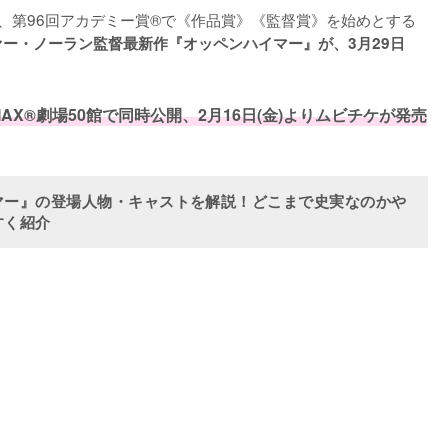
賞、第96回アカデミー賞®で《作品賞》《監督賞》を始めとする
ー・ノーラン監督最新作『オッペンハイマー』が、3月29日
AX®劇場50館で同時公開、2月16日(金)よりムビチケが発売
マー』の登場人物・キャストを解説！どこまで史実なのかや
すく紹介