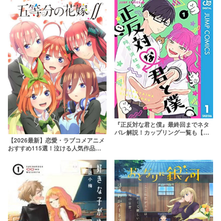
『正反対な君と僕』最終回までネタ
バレ解説！カップリング一覧も【完
【2026最新】恋愛・ラブコメアニメ
結】
おすすめ115選！泣ける人気作品か
ら学園モノまで一覧で紹介