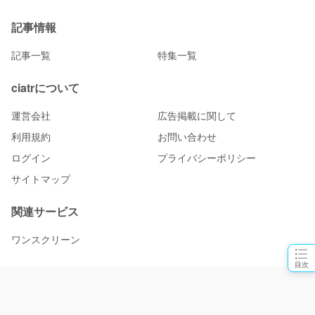
記事情報
記事一覧
特集一覧
ciatrについて
運営会社
広告掲載に関して
利用規約
お問い合わせ
ログイン
プライバシーポリシー
サイトマップ
関連サービス
ワンスクリーン
目次