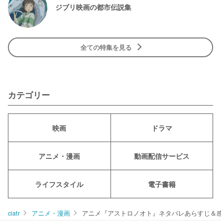
ジブリ映画の都市伝説集
全ての特集を見る
カテゴリー
映画
ドラマ
アニメ・漫画
動画配信サービス
ライフスタイル
電子書籍
ciatr
アニメ・漫画
アニメ『アストロノオト』ネタバレあらすじ＆