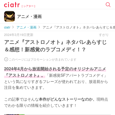
[ シアター ]
アニメ・漫画
ciatr
アニメ・漫画
アニメ『アストロノオト』ネタバレあらすじ＆
2024年3月19日更新
すがり
アニメ『アストロノオト』ネタバレあらすじ
＆感想！新感覚のラブコメディ！？
このページにはプロモーションが含まれています
2024年4月から放送開始される予定のオリジナルアニメ
『アストロノオト』。
「新感覚SFアパートラブコメディ」
という気になりすぎるフレーズが使われており、放送前から
注目を集めていきます。

この記事ではそんな
現時点
本作がどんなストーリーなのか、
でわかる限りの情報を紹介していきます！