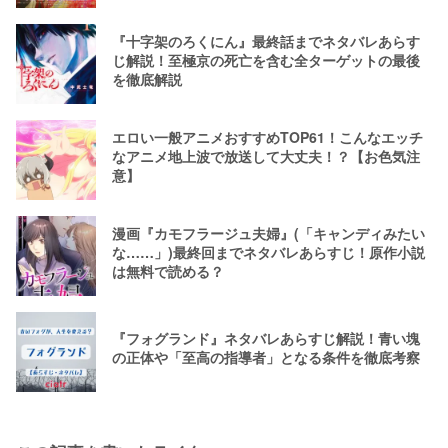
『十字架のろくにん』最終話までネタバレあらす
じ解説！至極京の死亡を含む全ターゲットの最後
を徹底解説
エロい一般アニメおすすめTOP61！こんなエッチ
なアニメ地上波で放送して大丈夫！？【お色気注
意】
漫画『カモフラージュ夫婦』(「キャンディみたい
な……」)最終回までネタバレあらすじ！原作小説
は無料で読める？
『フォグランド』ネタバレあらすじ解説！青い塊
の正体や「至高の指導者」となる条件を徹底考察