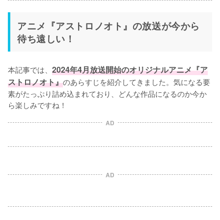
アニメ『アストロノオト』の放送が今から
待ち遠しい！
本記事では、
2024年4月放送開始のオリジナルアニメ『ア
ストロノオト』
のあらすじを紹介してきました。気になる要
素がたっぷり詰め込まれており、どんな作品になるのか今か
ら楽しみですね！
AD
AD