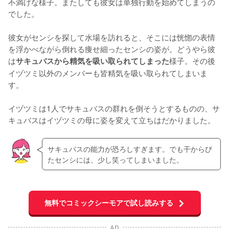
不満げな様子。またしても彼女は単独行動を始めてしまうの
でした。

彼女がセンシを探して水場を訪れると、そこには恍惚の表情
を浮かべながら倒れる痩せ細ったセンシの姿が。どうやら彼
は
様子。その後
サキュバスから精気を吸い取られてしまった
イヅツミ以外のメンバーも皆精気を吸い取られてしまいま
す。

イヅツミは1人でサキュバスの群れを倒そうとするものの、サ
キュバスはイヅツミの母に姿を変えて立ちはだかりました。
サキュバスの能力が恐ろしすぎます。でも干からび
たセンシには、少し笑ってしまいました。
無料でコミックシーモアで試し読みする
AD