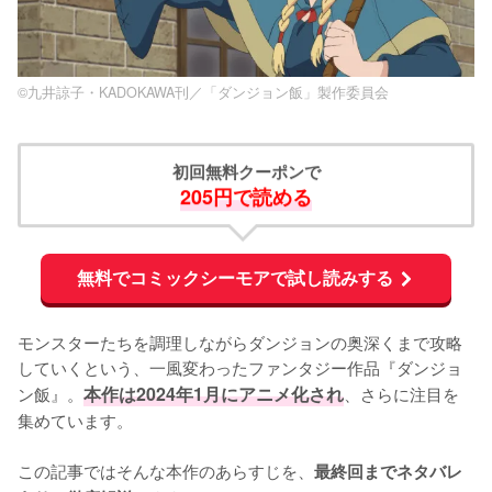
©九井諒子・KADOKAWA刊／「ダンジョン飯」製作委員会
初回無料クーポンで
205円で読める
無料でコミックシーモアで試し読みする
モンスターたちを調理しながらダンジョンの奥深くまで攻略
していくという、一風変わったファンタジー作品『ダンジョ
ン飯』。
本作は2024年1月にアニメ化され
、さらに注目を
集めています。

この記事ではそんな本作のあらすじを、
最終回までネタバレ