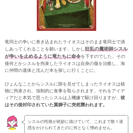
竜同士の争いに巻き込まれたライオスはそのまま竜同士で潰
しあってくれることを願います。しかし
狂乱の魔術師シスル
が争いを止めるように竜たちに命令
を下すのでした。その
後何とかシスルを拘束したライオスは自身の傷を治癒し、海
に仲間の遺体と沈んだ本を探しに行くことに。

ひょんなことからシスルに隙を見せてしまったライオスは植
物に拘束され、強制的に食事を取らされます。それをアイデ
ィアだと本気で思ったシスルは上機嫌で駆け回りますが、
彼
はその後封印されていた翼獅子に突然襲われます。
シスルの性格が絶妙に抜けていて、これまで散々迷
惑をかけられてきたのに何となく憎めません。