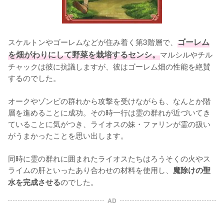
スケルトンやゴーレムなどが住み着く第3階層で、
ゴーレム
を畑がわりにして野菜を栽培するセンシ。
マルシルやチル
チャックは彼に抗議しますが、彼はゴーレム畑の性能を絶賛
するのでした。

オークやゾンビの群れから攻撃を受けながらも、なんとか階
層を進めることに成功。その時一行は霊の群れが近づいてき
ていることに気がつき、ライオスの妹・ファリンが霊の扱い
がうまかったことを思い出します。

同時に霊の群れに囲まれたライオスたちはろうそくの火やス
ライムの肝といったあり合わせの材料を使用し、
魔除けの聖
のでした。
水を完成させる
AD