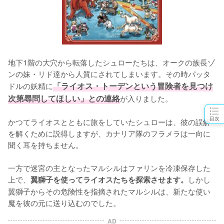
地下1階の大穴から転落したシュローたちは、オークの族長ゾ
ンの妹・リド達から人質にされてしまいます。その時パッタ
ドルの妖精に
「ライオス・トーデンという冒険者を見つけ
次第尋問してほしい」との連絡
が入りました。

目次
かつてライオスとともに旅をしていたシュローは、彼の誤解
を解くために説得しますが、カナリア隊のフラメラは一向に
聞く耳を持ちません。

一方で迷宮の主となったマルシルはファリンを冷凍保存した
上で、
しかし
翼獅子を使ってライオスたちを探索させます。
翼獅子からその危険性を指摘されたマルシルは、新たな使い
魔を彼の元に送り込むのでした。
AD