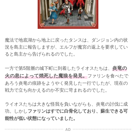
魔法で地底湖から地上に戻ったタンスは、ダンジョン内の状
況を島主に報告しますが、エルフが魔宮の返上を要求してい
ると島主から告げられるのでした。

一方で第5階層の城下町に到着したライオスたちは、
炎竜の
火の息によって焼死した魔狼を発見。
ファリンを食べたで
あろう炎竜の痕跡をようやく発見した一行でしたが、現在の
戦力で立ち向かえるのか不安に苛まれるのでした。

ライオスたちは大きな怪我を負いながらも、炎竜の討伐に成
功。しかし
ファリンはすでに白骨化しており、蘇生できる可
能性が低い状態になっていました。
AD