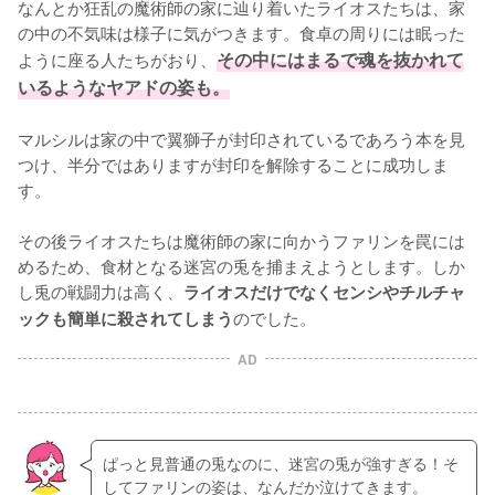
なんとか狂乱の魔術師の家に辿り着いたライオスたちは、家
の中の不気味は様子に気がつきます。食卓の周りには眠った
ように座る人たちがおり、
その中にはまるで魂を抜かれて
いるようなヤアドの姿も。
マルシルは家の中で翼獅子が封印されているであろう本を見
つけ、半分ではありますが封印を解除することに成功しま
す。

その後ライオスたちは魔術師の家に向かうファリンを罠には
めるため、食材となる迷宮の兎を捕まえようとします。しか
し兎の戦闘力は高く、
ライオスだけでなくセンシやチルチャ
のでした。
ックも簡単に殺されてしまう
AD
ぱっと見普通の兎なのに、迷宮の兎が強すぎる！そ
してファリンの姿は、なんだか泣けてきます。