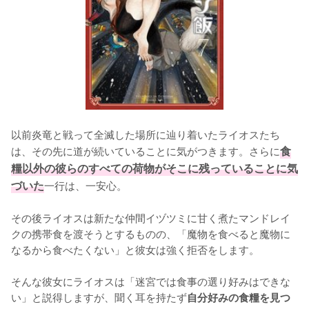
以前炎竜と戦って全滅した場所に辿り着いたライオスたち
は、その先に道が続いていることに気がつきます。さらに
食
糧以外の彼らのすべての荷物がそこに残っていることに気
づいた
一行は、一安心。

その後ライオスは新たな仲間イヅツミに甘く煮たマンドレイ
クの携帯食を渡そうとするものの、「魔物を食べると魔物に
なるから食べたくない」と彼女は強く拒否をします。

そんな彼女にライオスは「迷宮では食事の選り好みはできな
い」と説得しますが、聞く耳を持たず
自分好みの食糧を見つ