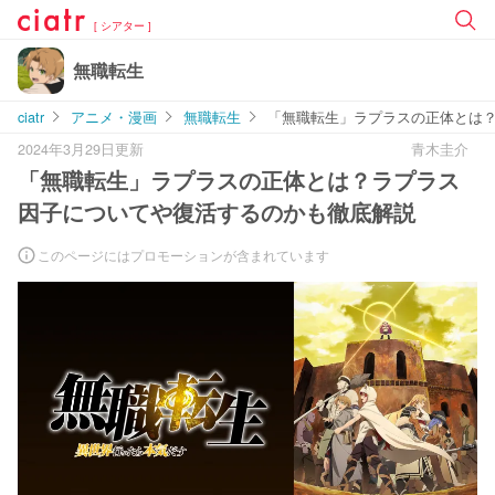
[ シアター ]
無職転生
ciatr
アニメ・漫画
無職転生
「無職転生」ラプラスの正体とは
2024年3月29日更新
青木圭介
「無職転生」ラプラスの正体とは？ラプラス
因子についてや復活するのかも徹底解説
このページにはプロモーションが含まれています