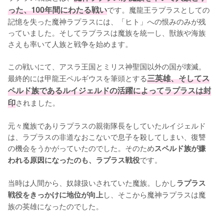
った、100年間にわたる戦い
です。魔龍王ラプラスとしての
記憶を失った魔神ラプラスには、「ヒト」への恨みのみが残
っていました。そしてラプラスは魔族を統一し、獣族や海族
さえも率いて人族と戦争を始めます。

この戦いにて、アスラ王国とミリス神聖国以外の国が壊滅。
最終的には甲龍王ペルギウスを筆頭とする
三英雄、そしてス
ペルド族であるルイジェルドの活躍によってラプラスは封
印
されました。

元々魔族でありラプラスの親衛隊長をしていたルイジェルド
は、ラプラスの非道なおこないで息子を殺してしまい、復讐
の機会をうかがっていたのでした。そのため
スペルド族が嫌
です。

われる原因になったのも、ラプラス戦役
当時は人間から、奴隷扱いされていた魔族。しかし
ラプラス
し、そこから魔神ラプラスは魔
戦役をきっかけに地位が向上
族の英雄になったのでした。