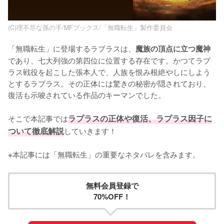
(C)理不尽な孫の手/MFブックス/「無職転生」製作委員会
「無職転生」に登場するラプラスは、
魔族の頂点に立つ魔神
であり、七大列強の第四位に位置する存在です。かつてラプ
ラス戦役を起こした張本人で、人族を恨み根絶やしにしよう
とするラプラス。その正体には驚きの秘密が隠されており、
復活も示唆されている作品のキーマンでした。

そこで本記事では
ラプラスの正体や復活、ラプラス因子に
ついて徹底解説
していきます！

※本記事には「無職転生」の重要なネタバレを含みます。
無料会員登録で
70%OFF！