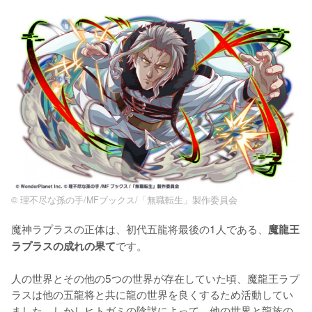
© 理不尽な孫の手/MFブックス/「無職転生」製作委員会
魔神ラプラスの正体は、初代五龍将最後の1人である、
魔龍王
です。

ラプラスの成れの果て
人の世界とその他の5つの世界が存在していた頃、魔龍王ラプ
ラスは他の五龍将と共に龍の世界を良くするため活動してい
ました。しかしヒトガミの陰謀によって、他の世界と龍族の