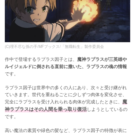
(C)理不尽な孫の手/MFブックス/「無職転生」製作委員会
作中で登場するラプラス因子とは、
魔神ラプラスが三英雄や
ルイジェルドに倒される直前に撒いた、ラプラスの魂の情報
です。

ラプラス因子は世界中の多くの人にあり、次々と受け継がれ
ていきます。世代を重ねるごとに少しずつ肉体を変化させ、
完全にラプラスを受け入れられる肉体が完成したときに、
魔
神ラプラスはその人間を乗っ取り復活
しようとしているの
です。

高い魔法の素質や緑色の髪など、ラプラス因子の特徴が表に