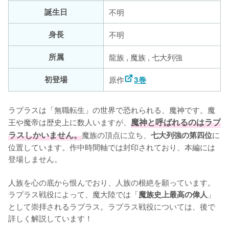
誕生日
不明
身長
不明
所属
龍族 , 魔族 , 七大列強
初登場
原作
3巻
ラプラスは「無職転生」の世界で恐れられる、魔神です。魔
王や魔帝は歴史上に数人いますが、
魔神と呼ばれるのはラプ
ラスしかいません。
魔族の頂点に立ち、
に
七大列強の第四位
位置しています。作中時間軸では封印されており、本編には
登場しません。

人族を心の底から恨んでおり、人族の根絶を願っています。
ラプラス戦役によって、魔大陸では「
」
魔族史上最高の偉人
として崇拝されるラプラス。ラプラス戦役については、後で
詳しく解説しています！