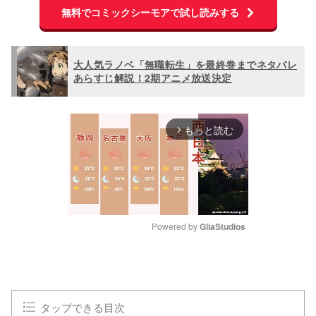
無料でコミックシーモアで試し読みする
大人気ラノベ「無職転生」を最終巻までネタバレ
あらすじ解説！2期アニメ放送決定
もっと読む
arrow_forward_ios
Powered by 
GliaStudios
M
u
t
e
タップできる目次