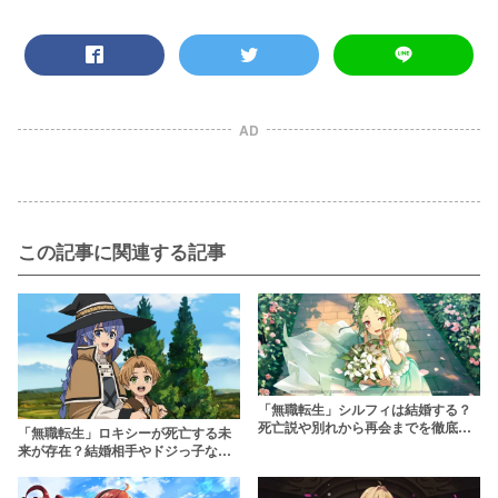
AD
この記事に関連する記事
「無職転生」シルフィは結婚する？
死亡説や別れから再会までを徹底解
「無職転生」ロキシーが死亡する未
説
来が存在？結婚相手やドジっ子な性
格の魅力に迫る