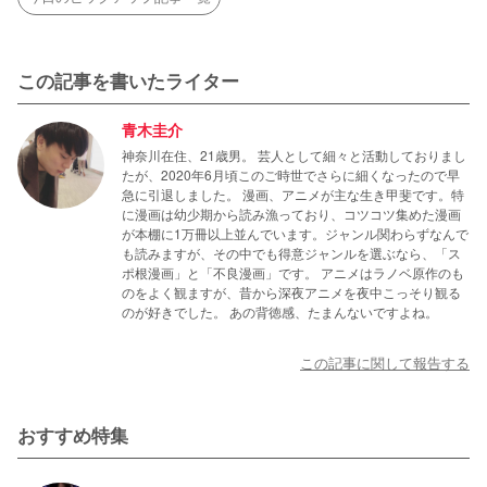
この記事を書いたライター
青木圭介
神奈川在住、21歳男。 芸人として細々と活動しておりまし
たが、2020年6月頃このご時世でさらに細くなったので早
急に引退しました。 漫画、アニメが主な生き甲斐です。特
に漫画は幼少期から読み漁っており、コツコツ集めた漫画
が本棚に1万冊以上並んでいます。ジャンル関わらずなんで
も読みますが、その中でも得意ジャンルを選ぶなら、「ス
ポ根漫画」と「不良漫画」です。 アニメはラノベ原作のも
のをよく観ますが、昔から深夜アニメを夜中こっそり観る
のが好きでした。 あの背徳感、たまんないですよね。
この記事に関して報告する
おすすめ特集