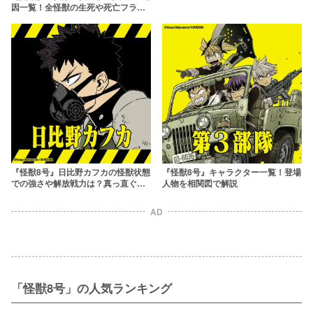
因一覧！全怪獣の生死や死亡フラグ
も解説
『怪獣8号』日比野カフカの怪獣状態
『怪獣8号』キャラクター一覧！登場
での強さや解放戦力は？真っ直ぐさ
人物を相関図で解説
が魅力の熱血主人公を解説！
AD
「怪獣8号」の人気ランキング