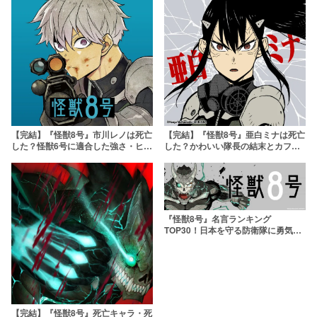
【完結】『怪獣8号』市川レノは死亡
【完結】『怪獣8号』亜白ミナは死亡
した？怪獣6号に適合した強さ・ヒロ
した？かわいい隊長の結末とカフカ
インと言われる理由まで解説！
との過去を考察！
『怪獣8号』名言ランキング
TOP30！日本を守る防衛隊に勇気を
もらえる
【完結】『怪獣8号』死亡キャラ・死