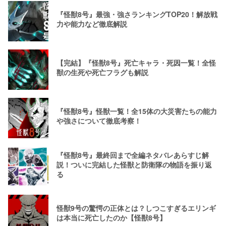
『怪獣8号』最強・強さランキングTOP20！解放戦
力や能力など徹底解説
【完結】『怪獣8号』死亡キャラ・死因一覧！全怪
獣の生死や死亡フラグも解説
『怪獣8号』怪獣一覧！全15体の大災害たちの能力
や強さについて徹底考察！
『怪獣8号』最終回まで全編ネタバレあらすじ解
説！ついに完結した怪獣と防衛隊の物語を振り返
る
怪獣9号の驚愕の正体とは？しつこすぎるエリンギ
は本当に死亡したのか【怪獣8号】