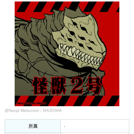
@Naoya Matsumoto / SHUEISHA
所属
-