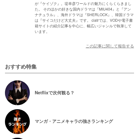
が『ケイゾク』。堤幸彦ワールドの魅力にくらくらきまし
た。 そのほかの好きな国内ドラマは『MIU404』と『アン
ナチュラル』、海外ドラマは『SHERLOCK』、韓国ドラマ
は『サイコだけど大丈夫』です。 ciatrでは、VODや電子書
籍サイトの紹介記事を中心に、幅広いジャンルで執筆して
います。
この記事に関して報告する
おすすめ特集
Netflixで次何観る？
マンガ・アニメキャラの強さランキング