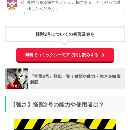
札幌市を壊滅寸前とか……怖すぎる！どうやって討
伐したんだろう。
怪獣2号についての初言及巻を
無料でコミックシーモアで試し読みする
『怪獣8号』怪獣一覧！種類や能力・強さを徹底
解説
【強さ】怪獣2号の能力や使用者は？