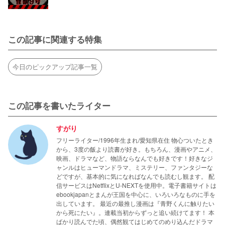
この記事に関連する特集
今日のピックアップ記事一覧
この記事を書いたライター
すがり
フリーライター/1996年生まれ/愛知県在住 物心ついたとき
から、3度の飯より読書が好き。もちろん、漫画やアニメ、
映画、ドラマなど、物語ならなんでも好きです！好きなジ
ャンルはヒューマンドラマ、ミステリー、ファンタジーな
どですが、基本的に気になればなんでも読むし観ます。 配
信サービスはNetflixとU-NEXTを使用中。電子書籍サイトは
ebookjapanとまんが王国を中心に、いろいろなものに手を
出しています。 最近の最推し漫画は『青野くんに触りたい
から死にたい』。連載当初からずっと追い続けてます！ 本
ばかり読んでた頃、偶然観てはじめてのめり込んだドラマ