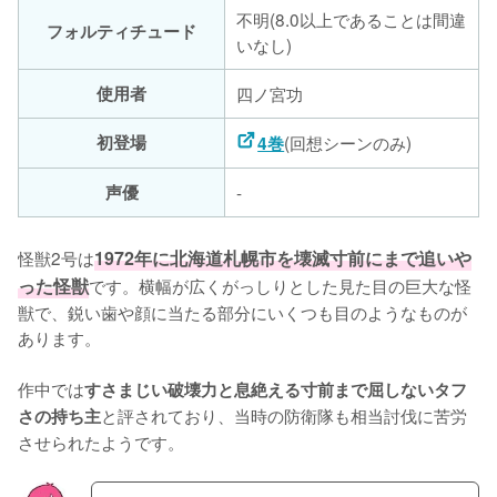
不明(8.0以上であることは間違
フォルティチュード
いなし)
使用者
四ノ宮功
初登場
(回想シーンのみ)
4巻
声優
-
怪獣2号は
1972年に北海道札幌市を壊滅寸前にまで追いや
った怪獣
です。横幅が広くがっしりとした見た目の巨大な怪
獣で、鋭い歯や顔に当たる部分にいくつも目のようなものが
あります。

作中では
すさまじい破壊力と息絶える寸前まで屈しないタフ
と評されており、当時の防衛隊も相当討伐に苦労
さの持ち主
させられたようです。