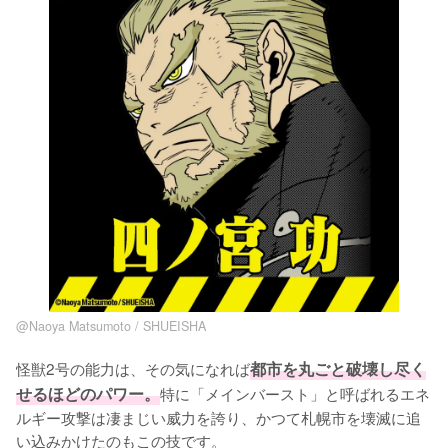
@Naoya Matsumoto / SHUEISHA
怪獣2号の能力は、その気になれば
都市を丸ごと破壊し尽く
せるほどのパワー。
特に「メインバースト」と呼ばれるエネ
ルギー攻撃は凄まじい威力を誇り、かつて札幌市を壊滅に追
い込みかけたのもこの技です。
