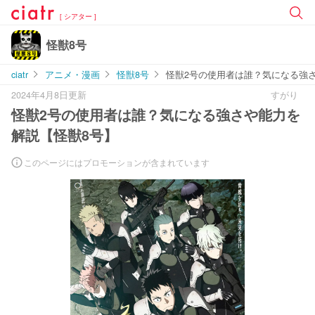
[ シアター ]
怪獣8号
ciatr
アニメ・漫画
怪獣8号
怪獣2号の使用者は誰？気になる強
2024年4月8日更新
すがり
怪獣2号の使用者は誰？気になる強さや能力を
解説【怪獣8号】
このページにはプロモーションが含まれています