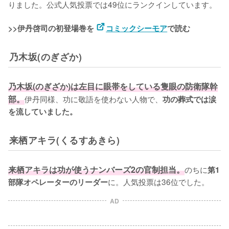
りました。公式人気投票では49位にランクインしています。

>>伊丹啓司の初登場巻を 
コミックシーモア
で読む
乃木坂(のぎざか)
乃木坂(のぎざか)は左目に眼帯をしている隻眼の防衛隊幹
部。
伊丹同様、功に敬語を使わない人物で、
功の葬式では涙
を流していました。
来栖アキラ(くるすあきら)
来栖アキラは功が使うナンバーズ2の官制担当。
のちに
第1
に。人気投票は36位でした。
部隊オペレーターのリーダー
AD