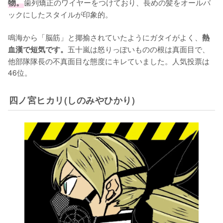
物。
歯列矯正のワイヤーをつけており、長めの髪をオールバ
ックにしたスタイルが印象的。

鳴海から「脳筋」と揶揄されていたようにガタイがよく、
熱
五十嵐は怒りっぽいものの根は真面目で、
血漢で短気です。
他部隊隊長の不真面目な態度にキレていました。人気投票は
46位。
四ノ宮ヒカリ(しのみやひかり)