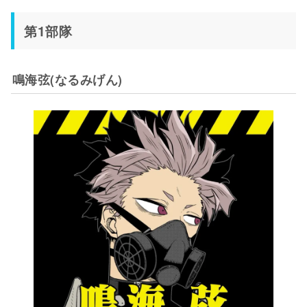
第1部隊
鳴海弦(なるみげん)