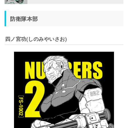
市川レノ(いちかわれの)
怪獣8号
主人公・カフカのもう1つの姿
隊員
防衛隊本部
四ノ宮キコル(しのみやきこる)
怪獣9号
生存中の識別怪獣
隊員
出雲ハルイチ(いずもはるいち)
怪獣10号
討伐済み識別怪獣
隊員
四ノ宮功(しのみやいさお)
古橋伊春(ふるはしいはる)
怪獣11号
討伐済み識別怪獣
隊員
神楽木葵(かぐらぎあおい)
怪獣12号
討伐済み識別怪獣
隊員
小此木このみ(おこのぎこのみ)
怪獣13号
討伐済み識別怪獣
オペレーター
斑鳩亮(いかるがりょう)
怪獣14号
討伐済み識別怪獣
小隊長
中之島タエ(なかのしまたえ)
怪獣15号
討伐済み識別怪獣
小隊長
水無瀬あかり(みなせあかり)
隊員
海老名(えびな)
小隊長