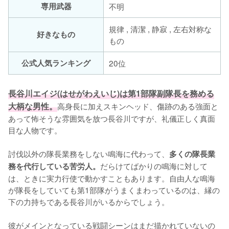
専用武器
不明
規律 , 清潔 , 静寂 , 左右対称な
好きなもの
もの
公式人気ランキング
20位
長谷川エイジ(はせがわえいじ)は第1部隊副隊長を務める
大柄な男性。
高身長に加えスキンヘッド、傷跡のある強面と
あって怖そうな雰囲気を放つ長谷川ですが、礼儀正しく真面
目な人物です。

討伐以外の隊長業務をしない鳴海に代わって、
多くの隊長業
だらけてばかりの鳴海に対して
務を代行している苦労人。
は、ときに実力行使で動かすこともあります。自由人な鳴海
が隊長をしていても第1部隊がうまくまわっているのは、縁の
下の力持ちである長谷川がいるからでしょう。

彼がメインとなっている戦闘シーンはまだ描かれていないの