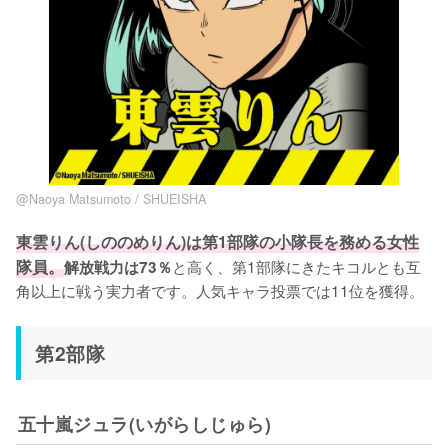
@Naoya Matsumoto / SHUEISHA
東雲りん(しののめりん)は第1部隊の小隊長を務める女性
隊員。
と高く、第1部隊にきたキコルとも互
解放戦力は73％
角以上に戦う実力者です。人気キャラ投票では11位を獲得。
第2部隊
五十嵐ジュラ(いがらしじゅら)