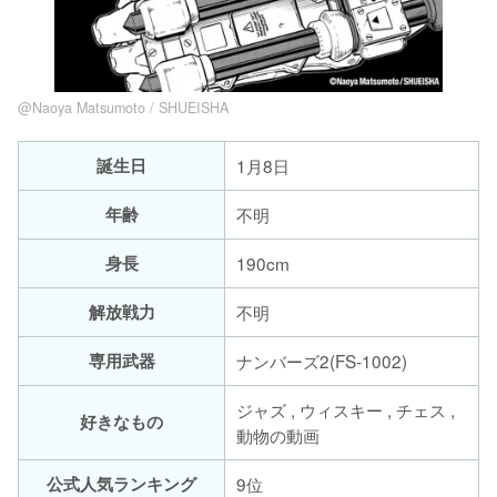
@Naoya Matsumoto / SHUEISHA
誕生日
1月8日
年齢
不明
身長
190cm
解放戦力
不明
専用武器
ナンバーズ2(FS-1002)
ジャズ , ウィスキー , チェス ,
好きなもの
動物の動画
公式人気ランキング
9位