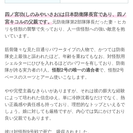
四ノ宮功(しのみやいさお)は日本防衛隊長官であり、四ノ
宮キコルの父親です。
元防衛隊第2部隊隊長だった妻・ヒカ
リを怪獣の襲撃で失っており、人一倍怪獣への強い敵意を抱
いています。

筋骨隆々な見た目通りパワータイプの人物で、かつては防衛
隊史上最強と謳われたほど。年齢を重ねてもなお、対怪獣用
シェルターにひびを入れるほどのパワーを有しており、防衛
隊が誇る実力者の1人。
で、怪獣2号
怪獣2号の唯一の適合者
ベースのスーツとアーム使いこなします。

やや完璧主義なきらいがありますが、それは彼の膨大な経験
によって培われた信念ゆえ。単に冷静沈着なだけでなく、熱
い正義感や責任感も持っており、理想的なトップといえるで
しょう。娘に対しても厳格ですが、内心では気にかけており
良い父親でもあります。

彼は対怪獣9号戦で死亡、吸収されました。
