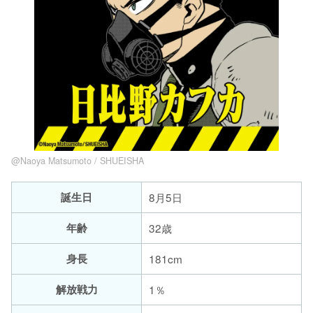
@Naoya Matsumoto / SHUEISHA
誕生日
8月5日
年齢
32歳
身長
181cm
解放戦力
1％