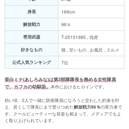
身長
169cm
解放戦力
96％
専用武器
T-25101985 , 伐虎
好きなもの
猫 , 甘いもの , お風呂 , スルメ
公式人気ランキング
7位
亜白ミナ(あしろみな)は第3部隊隊長を務める女性隊員
で、カフカの幼馴染。
本作におけるヒロインです。

幼い頃、2人で一緒に防衛隊員になろうと交わした約束を叶
え、若くして隊長にまで登りつめた
の実力者で
解放戦力96％
す。クールビューティーな容姿も相まって、メディアでもよ
く取り上げられています。
