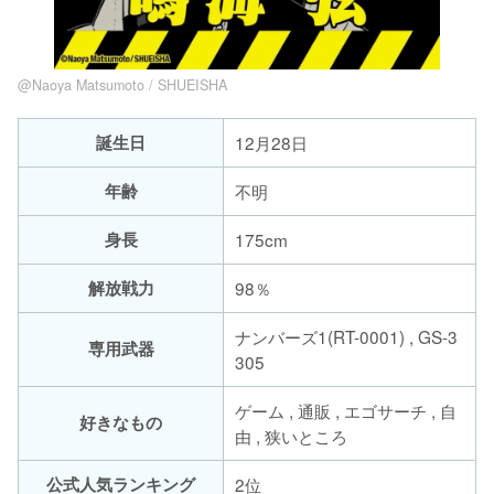
@Naoya Matsumoto / SHUEISHA
誕生日
12月28日
年齢
不明
身長
175cm
解放戦力
98％
ナンバーズ1(RT-0001) , GS-3
専用武器
305
ゲーム , 通販 , エゴサーチ , 自
好きなもの
由 , 狭いところ
公式人気ランキング
2位