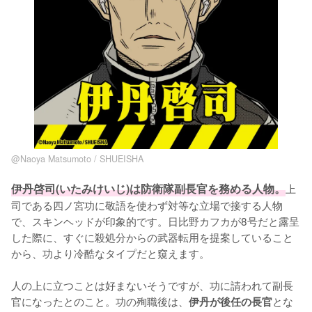
@Naoya Matsumoto / SHUEISHA
伊丹啓司(いたみけいじ)は防衛隊副長官を務める人物。
上
司である四ノ宮功に敬語を使わず対等な立場で接する人物
で、スキンヘッドが印象的です。日比野カフカが8号だと露呈
した際に、すぐに殺処分からの武器転用を提案していること
から、功より冷酷なタイプだと窺えます。

人の上に立つことは好まないそうですが、功に請われて副長
官になったとのこと。功の殉職後は、
とな
伊丹が後任の長官