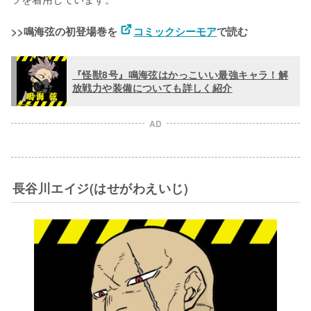
>>鳴海弦の初登場巻を 
コミックシーモア
で読む
『怪獣8号』鳴海弦はかっこいい最強キャラ！解
放戦力や装備についても詳しく紹介
AD
長谷川エイジ(はせがわえいじ)