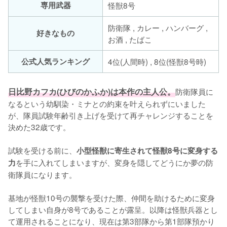
専用武器
怪獣8号
防衛隊 , カレー , ハンバーグ ,
好きなもの
お酒 , たばこ
公式人気ランキング
4位(人間時) , 8位(怪獣8号時)
日比野カフカ(ひびのかふか)は本作の主人公。
防衛隊員に
なるという幼馴染・ミナとの約束を叶えられずにいました
が、隊員試験年齢引き上げを受けて再チャレンジすることを
決めた32歳です。

試験を受ける前に、
小型怪獣に寄生されて怪獣8号に変身する
を手に入れてしまいますが、変身を隠してどうにか夢の防
力
衛隊員になります。

基地が怪獣10号の襲撃を受けた際、仲間を助けるために変身
してしまい自身が8号であることが露呈。以降は怪獣兵器とし
て運用されることになり、現在は第3部隊から第1部隊預かり