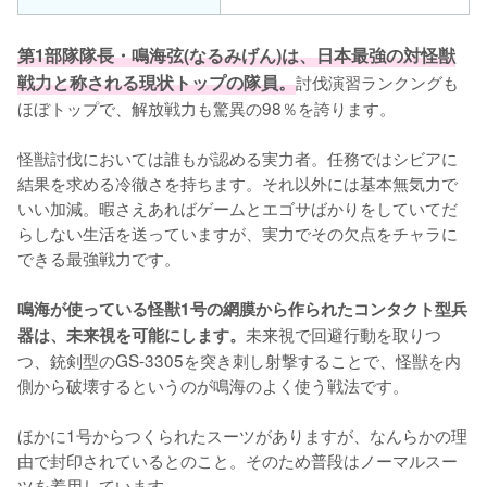
第1部隊隊長・鳴海弦(なるみげん)は、日本最強の対怪獣
戦力と称される現状トップの隊員。
討伐演習ランクングも
ほぼトップで、解放戦力も驚異の98％を誇ります。

怪獣討伐においては誰もが認める実力者。任務ではシビアに
結果を求める冷徹さを持ちます。それ以外には基本無気力で
いい加減。暇さえあればゲームとエゴサばかりをしていてだ
らしない生活を送っていますが、実力でその欠点をチャラに
できる最強戦力です。

鳴海が使っている怪獣1号の網膜から作られたコンタクト型兵
未来視で回避行動を取りつ
器は、未来視を可能にします。
つ、銃剣型のGS-3305を突き刺し射撃することで、怪獣を内
側から破壊するというのが鳴海のよく使う戦法です。

ほかに1号からつくられたスーツがありますが、なんらかの理
由で封印されているとのこと。そのため普段はノーマルスー
ツを着用しています。
