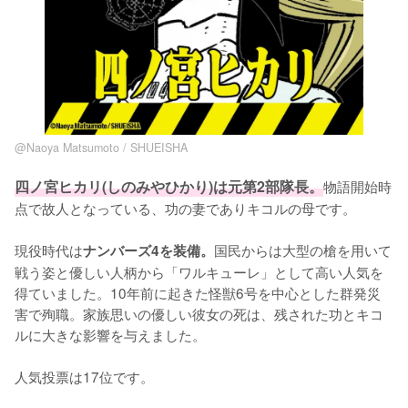
@Naoya Matsumoto / SHUEISHA
四ノ宮ヒカリ(しのみやひかり)は元第2部隊長。
物語開始時
点で故人となっている、功の妻でありキコルの母です。

現役時代は
国民からは大型の槍を用いて
ナンバーズ4を装備。
戦う姿と優しい人柄から「ワルキューレ」として高い人気を
得ていました。10年前に起きた怪獣6号を中心とした群発災
害で殉職。家族思いの優しい彼女の死は、残された功とキコ
ルに大きな影響を与えました。

人気投票は17位です。