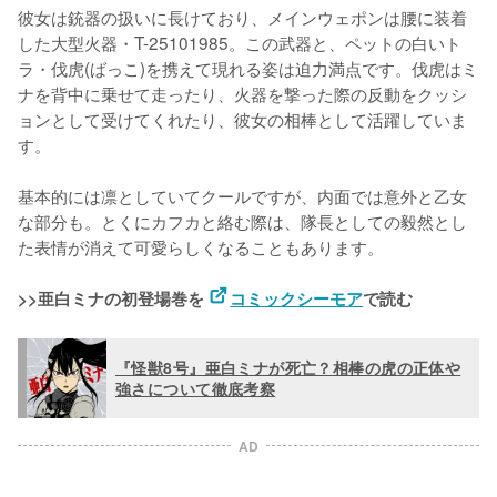
彼女は銃器の扱いに長けており、メインウェポンは腰に装着
した大型火器・T-25101985。この武器と、ペットの白いト
ラ・伐虎(ばっこ)を携えて現れる姿は迫力満点です。伐虎はミ
ナを背中に乗せて走ったり、火器を撃った際の反動をクッシ
ョンとして受けてくれたり、彼女の相棒として活躍していま
す。

基本的には凛としていてクールですが、内面では意外と乙女
な部分も。とくにカフカと絡む際は、隊長としての毅然とし
た表情が消えて可愛らしくなることもあります。

>>亜白ミナの初登場巻を 
コミックシーモア
で読む
『怪獣8号』亜白ミナが死亡？相棒の虎の正体や
強さについて徹底考察
AD