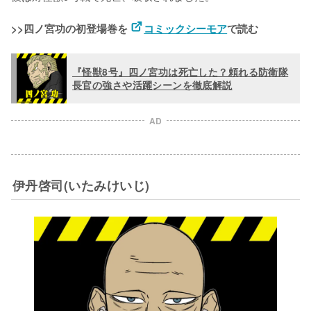
>>四ノ宮功の初登場巻を 
コミックシーモア
で読む
『怪獣8号』四ノ宮功は死亡した？頼れる防衛隊
長官の強さや活躍シーンを徹底解説
AD
伊丹啓司(いたみけいじ)