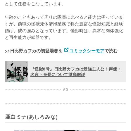
として任務をこなしています。

年齢のこともあって周りの隊員に比べると能力は劣っていま
すが、前職の怪獣死体清掃業務で得た豊富な怪獣知識と経験
値は、彼の強みとなっています。怪獣時は、異常な肉体強化
と再生能力が武器です。

>>日比野カフカの初登場巻を 
コミックシーモア
で読む
『怪獣8号』日比野カフカは最強主人公！声優・
名言・身長について徹底解説
AD
亜白ミナ(あしろみな)