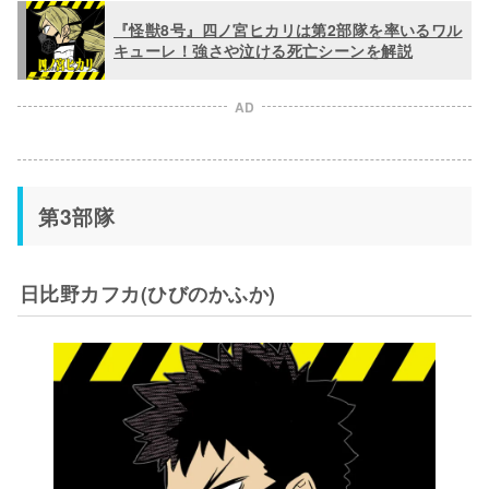
『怪獣8号』四ノ宮ヒカリは第2部隊を率いるワル
キューレ！強さや泣ける死亡シーンを解説
AD
第3部隊
日比野カフカ(ひびのかふか)