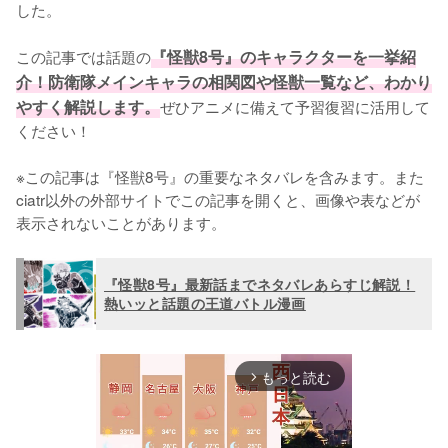
した。

この記事では話題の
『怪獣8号』のキャラクターを一挙紹
介！防衛隊メインキャラの相関図や怪獣一覧など、わかり
やすく解説します。
ぜひアニメに備えて予習復習に活用して
ください！

※この記事は『怪獣8号』の重要なネタバレを含みます。また
ciatr以外の外部サイトでこの記事を開くと、画像や表などが
表示されないことがあります。
『怪獣8号』最新話までネタバレあらすじ解説！
熱いッと話題の王道バトル漫画
もっと読む
arrow_forward_ios