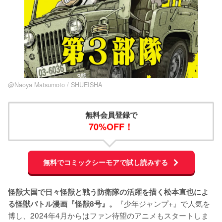
@Naoya Matsumoto / SHUEISHA
無料会員登録で
70%OFF！
無料でコミックシーモアで試し読みする
怪獣大国で日々怪獣と戦う防衛隊の活躍を描く松本直也によ
『少年ジャンプ+』で人気を
る怪獣バトル漫画『怪獣8号』。
博し、2024年4月からはファン待望のアニメもスタートしま