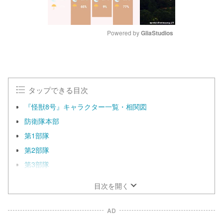
Powered by 
GliaStudios
M
u
t
e
タップできる目次
『怪獣8号』キャラクター一覧・相関図
防衛隊本部
第1部隊
第2部隊
第3部隊
目次を開く
AD