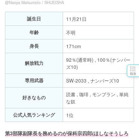
@Naoya Matsumoto / SHUEISHA
誕生日
11月21日
年齢
不明
身長
171cm
92％(通常時) , 100％(ナンバー
解放戦力
ズ10)
目次
専用武器
SW-2033 , ナンバーズ10
読書 , 珈琲 , モンブラン , 単純
好きなもの
な奴
公式人気ランキング
1位
第3部隊副隊長を務めるのが保科宗四郎(ほしなそうしろ