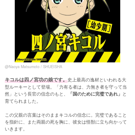
@Naoya Matsumoto / SHUEISHA
キコルは四ノ宮功の娘です。
史上最高の逸材といわれる大
型ルーキーとして登場。「力有る者は、力無き者を守って当
然」という長官の信念のもと、
と
「国のために完璧であれ」
育てられました。

この父親の言葉はそのままキコルの信念に。完璧であること
を指針に、また両親の死を胸に、彼女は怪獣に立ち向かって
いきます。
