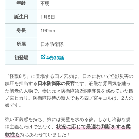
年齢
不明
誕生日
1月8日
身長
190cm
所属
日本防衛隊
初登場
4巻33話
『怪獣8号』に登場する四ノ宮功は、日本において怪獣災害の
鎮圧を担当する
です。荘厳な雰囲気を纏っ
日本防衛隊の長官
た初老の人物で、妻は元々防衛隊第2部隊隊長を務めていた四
ノ宮ヒカリ。防衛隊期待の新人である四ノ宮キコルは、2人の
娘です。

強い正義感を持ち、娘には完璧を求める彼。しかし冷徹な規
律主義なわけではなく、
状況に応じて最適な判断をする柔
軟性も
持ちあわせていました！