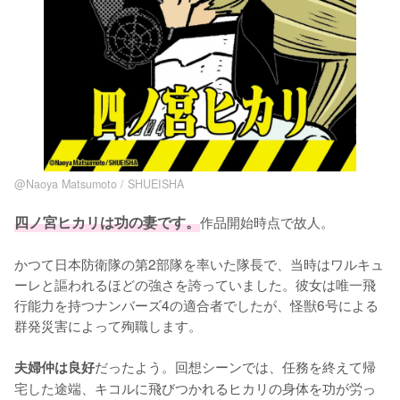
@Naoya Matsumoto / SHUEISHA
四ノ宮ヒカリは功の妻です。
作品開始時点で故人。

かつて日本防衛隊の第2部隊を率いた隊長で、当時はワルキュ
ーレと謳われるほどの強さを誇っていました。彼女は唯一飛
行能力を持つナンバーズ4の適合者でしたが、怪獣6号による
群発災害によって殉職します。

だったよう。回想シーンでは、任務を終えて帰
夫婦仲は良好
宅した途端、キコルに飛びつかれるヒカリの身体を功が労っ