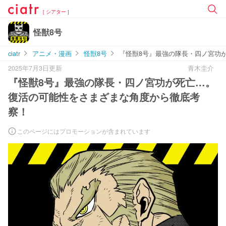
[ シアター ]
怪獣8号
ciatr
アニメ・漫画
怪獣8号
『怪獣8号』最強の隊長・四ノ宮功
2025年7月3日更新
青木圭介
『怪獣8号』最強の隊長・四ノ宮功が死亡…。
復活の可能性をさまざまな角度から徹底考
察！
このページにはプロモーションが含まれています