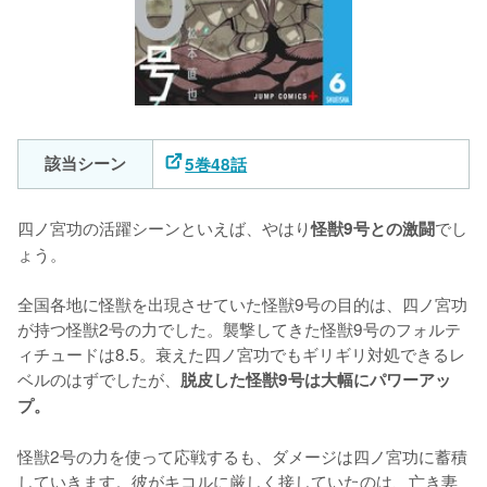
該当シーン
5巻48話
四ノ宮功の活躍シーンといえば、やはり
でし
怪獣9号との激闘
ょう。

全国各地に怪獣を出現させていた怪獣9号の目的は、四ノ宮功
が持つ怪獣2号の力でした。襲撃してきた怪獣9号のフォルテ
ィチュードは8.5。衰えた四ノ宮功でもギリギリ対処できるレ
ベルのはずでしたが、
脱皮した怪獣9号は大幅にパワーアッ
プ。
怪獣2号の力を使って応戦するも、ダメージは四ノ宮功に蓄積
していきます。彼がキコルに厳しく接していたのは、亡き妻