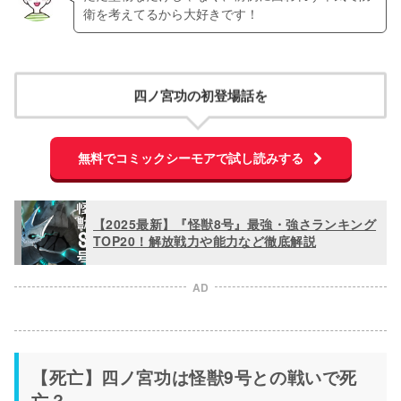
衛を考えてるから大好きです！
四ノ宮功の初登場話を
無料でコミックシーモアで試し読みする
【2025最新】『怪獣8号』最強・強さランキング
TOP20！解放戦力や能力など徹底解説
AD
【死亡】四ノ宮功は怪獣9号との戦いで死
亡？