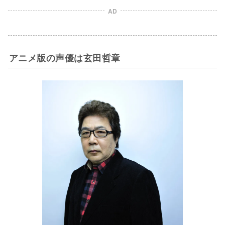
AD
アニメ版の声優は玄田哲章