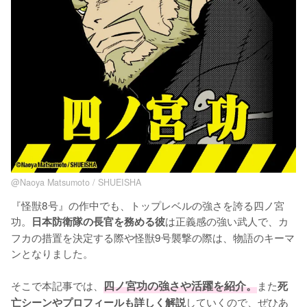
@Naoya Matsumoto / SHUEISHA
『怪獣8号』の作中でも、トップレベルの強さを誇る四ノ宮
功。
は正義感の強い武人で、カ
日本防衛隊の長官を務める彼
フカの措置を決定する際や怪獣9号襲撃の際は、物語のキーマ
ンとなりました。

そこで本記事では、
四ノ宮功の強さや活躍を紹介。
また
死
していくので、ぜひあ
亡シーンやプロフィールも詳しく解説