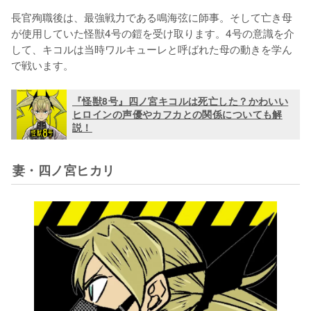
長官殉職後は、最強戦力である鳴海弦に師事。そして亡き母
が使用していた怪獣4号の鎧を受け取ります。4号の意識を介
して、キコルは当時ワルキューレと呼ばれた母の動きを学ん
で戦います。
『怪獣8号』四ノ宮キコルは死亡した？かわいい
ヒロインの声優やカフカとの関係についても解
説！
妻・四ノ宮ヒカリ