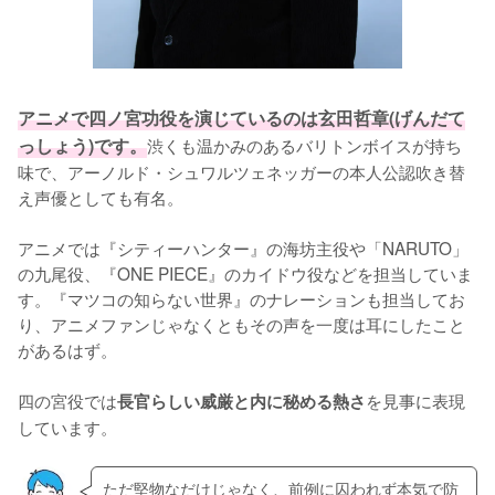
アニメで四ノ宮功役を演じているのは玄田哲章(げんだて
っしょう)です。
渋くも温かみのあるバリトンボイスが持ち
味で、アーノルド・シュワルツェネッガーの本人公認吹き替
え声優としても有名。

アニメでは『シティーハンター』の海坊主役や「NARUTO」
の九尾役、『ONE PIECE』のカイドウ役などを担当していま
す。『マツコの知らない世界』のナレーションも担当してお
り、アニメファンじゃなくともその声を一度は耳にしたこと
があるはず。

四の宮役では
を見事に表現
長官らしい威厳と内に秘める熱さ
しています。
ただ堅物なだけじゃなく、前例に囚われず本気で防