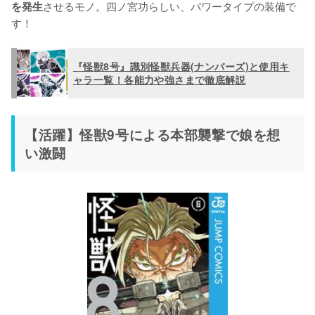
させるモノ。四ノ宮功らしい、パワータイプの装備で
を発生
す！
『怪獣8号』識別怪獣兵器(ナンバーズ)と使用キ
ャラ一覧！各能力や強さまで徹底解説
【活躍】怪獣9号による本部襲撃で娘を想
い激闘