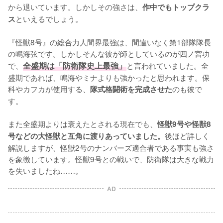
から退いています。しかしその強さは、
作中でもトップクラ
といえるでしょう。

ス
『怪獣8号』の総合力人間界最強は、間違いなく第1部隊隊長
の鳴海弦です。しかしそんな彼が師としているのが四ノ宮功
で、
全盛期は「防衛隊史上最強」
と言われていました。全
盛期であれば、鳴海やミナよりも強かったと思われます。保
科やカフカが使用する、
のも彼で
隊式格闘術を完成させた
す。

また全盛期よりは衰えたとされる現在でも、
怪獣9号や怪獣8
後ほど詳しく
号などの大怪獣と互角に渡りあっていました。
解説しますが、怪獣2号のナンバーズ適合者である事実も強さ
を象徴しています。怪獣9号との戦いで、防衛隊は大きな戦力
を失いましたね……。
AD