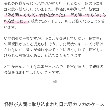
長官の殉職が報じられ葬儀が執り行われるなか、娘のキコル
は決意を新たにしていました。葬儀にも参列せず、彼女は
「私が遅いから間に合わなかった」「私が弱いから助けら
れなかった」
と後悔の念を口にし、もっと強くなることを誓
います。

やや強引な考察ですが、キコルが参列していない＝長官生存
の可能性があると捉えられそう。また現状のキコルでは助け
られないが、彼女が修行を経てさらに強くなれば、長官を助
けられる可能性がある、と読むこともできます。

どこか言葉足らずな親娘だったので、長官が復活して
親娘の
を読ませてほしいところです。
会話
AD
怪獣が人間に取り込まれた日比野カフカのケース