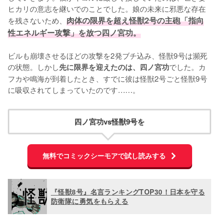
ヒカリの意志を継いでのことでした。娘の未来に邪悪な存在
を残さないため、
肉体の限界を超え怪獣2号の主砲「指向
性エネルギー攻撃」を放つ四ノ宮功。
ビルも崩壊させるほどの攻撃を2発ブチ込み、怪獣9号は瀕死
の状態。しかし
でした。カ
先に限界を迎えたのは、四ノ宮功
フカや鳴海が到着したとき、すでに彼は怪獣2号ごと怪獣9号
に吸収されてしまっていたのです……。
四ノ宮功vs怪獣9号を
無料でコミックシーモアで試し読みする
『怪獣8号』名言ランキングTOP30！日本を守る
防衛隊に勇気をもらえる