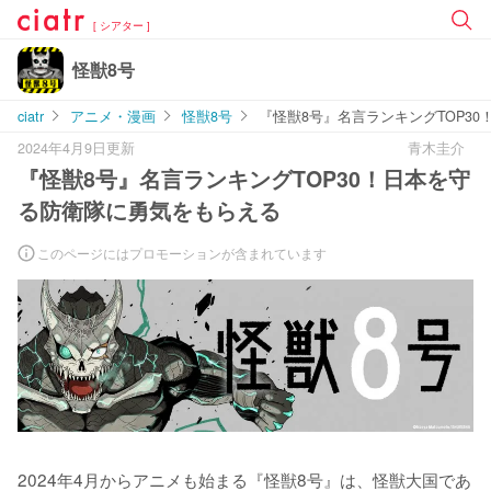
[ シアター ]
怪獣8号
ciatr
アニメ・漫画
怪獣8号
『怪獣8号』名言ランキングTOP3
2024年4月9日更新
青木圭介
『怪獣8号』名言ランキングTOP30！日本を守
る防衛隊に勇気をもらえる
このページにはプロモーションが含まれています
2024年4月からアニメも始まる『怪獣8号』は、怪獣大国であ