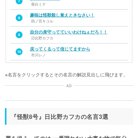
7
亜白ミナ
趣味は怪獣殺し覚えときなさい！
8
四ノ宮キコル
自分の身守ってていいわけねぇだろ！！
9
日比野カフカ
戻ってくるって信じてますから
10
市川レノ
今度は私が射抜く番だ
俺がお前を守るんだバカヤロー
11
21
※名言をクリックするとその名言の解説見出しに飛びます。
亜白ミナ
古橋伊春
1％くらい期待しといたる
私が敵を射抜くとき君がその道を切り開いてくれな
AD
12
いか
22
保科宗四郎
亜白ミナ
お前をボクの次くらいに強くしてやる
13
あの子の未来に残さぬよう
鳴海弦
23
四ノ宮功
『怪獣8号』日比野カフカの名言3選
ママの代わりにみんなを助けるから
14
うそつき……
四ノ宮キコル
24
亜白ミナ
オレは諦めないんで死ぬまでわかんねーっス