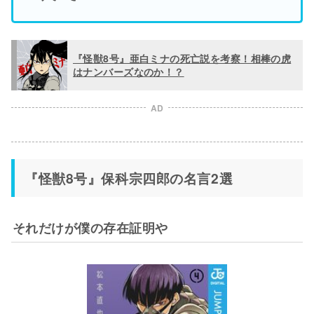
『怪獣8号』亜白ミナの死亡説を考察！相棒の虎
はナンバーズなのか！？
AD
『怪獣8号』保科宗四郎の名言2選
それだけが僕の存在証明や