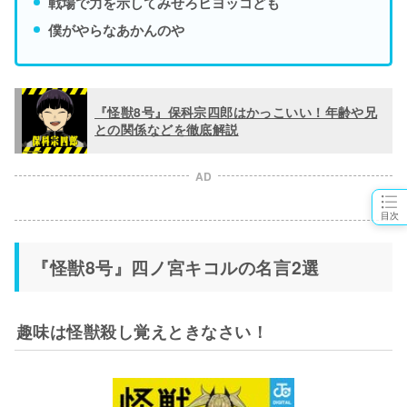
戦場で力を示してみせろヒヨッコども
僕がやらなあかんのや
『怪獣8号』保科宗四郎はかっこいい！年齢や兄
との関係などを徹底解説
AD
目次
『怪獣8号』四ノ宮キコルの名言2選
趣味は怪獣殺し覚えときなさい！