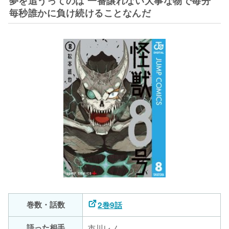
夢を追うってのは 一番譲れない大事な物で毎分
15
戦場で力を示してみせろヒヨッコども
市川レノ
毎秒誰かに負け続けることなんだ
25
保科宗四郎
もうひと無茶すんで
16
死ぬのは てめぇだクソヤロー
保科宗四郎
26
日比野カフカ
私のいる戦場で犠牲者なんて出させない
17
僕がやらなあかんのや
四ノ宮キコル
27
保科宗四郎
アイツの隣に行かなきゃなんねぇ
18
すげーカッコよかったっす
日比野カフカ
28
市川レノ
ボクがその上をいく脅威だから
19
私があんたを殺すから
鳴海弦
29
四ノ宮キコル
防衛隊を舐めるな！！
20
無事でよかった
四ノ宮キコル
30
日比野カフカ
巻数・話数
2巻9話
語った相手
市川レノ