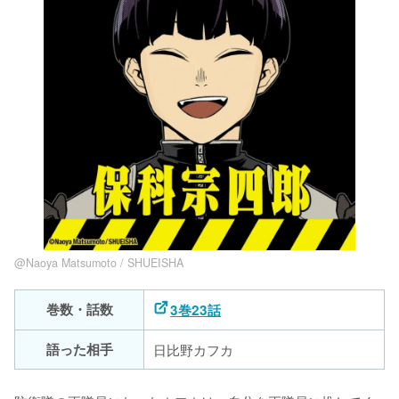
@Naoya Matsumoto / SHUEISHA
巻数・話数
3巻23話
語った相手
日比野カフカ