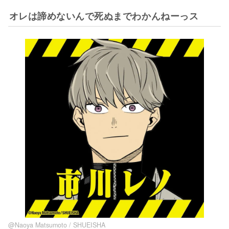
オレは諦めないんで死ぬまでわかんねーっス
@Naoya Matsumoto / SHUEISHA