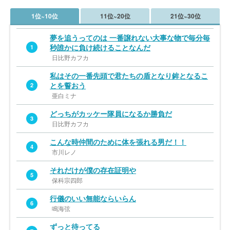
1位~10位
11位~20位
21位~30位
夢を追うってのは 一番譲れない大事な物で毎分毎
秒誰かに負け続けることなんだ
1
日比野カフカ
私はその一番先頭で君たちの盾となり鉾となるこ
とを誓おう
2
亜白ミナ
どっちがカッケー隊員になるか勝負だ
3
日比野カフカ
こんな時仲間のために体を張れる男だ！！
4
市川レノ
それだけが僕の存在証明や
5
保科宗四郎
行儀のいい無能ならいらん
6
鳴海弦
ずっと待ってる