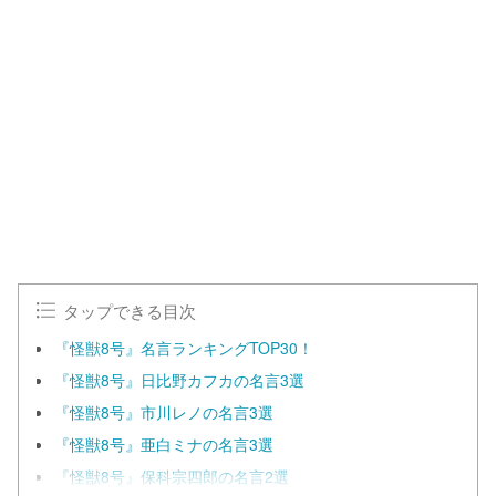
L
o
/
U
a
n
d
m
e
u
d
t
:
e
1
0
0
.
0
0
%
タップできる目次
『怪獣8号』名言ランキングTOP30！
『怪獣8号』日比野カフカの名言3選
『怪獣8号』市川レノの名言3選
『怪獣8号』亜白ミナの名言3選
『怪獣8号』保科宗四郎の名言2選