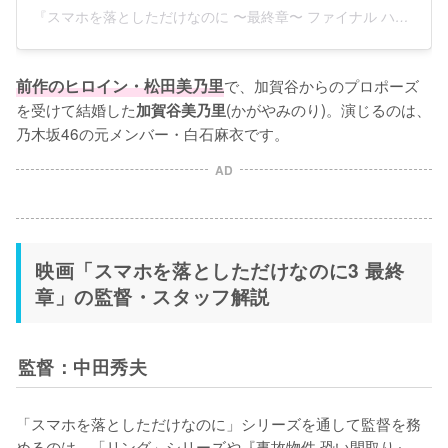
『スマホを落としただけなのに 〜最終章〜 ファイナル ハッキング ゲーム』(@sumaho_otoshita_final)がシェアした投稿
前作のヒロイン・松田美乃里
で、加賀谷からのプロポーズ
を受けて結婚した
(かがやみのり)。演じるのは、
加賀谷美乃里
乃木坂46の元メンバー・白石麻衣です。
AD
映画「スマホを落としただけなのに3 最終
章」の監督・スタッフ解説
監督：中田秀夫
「スマホを落としただけなのに」シリーズを通して監督を務
めるのは、「リング」シリーズや『事故物件 恐い間取り』