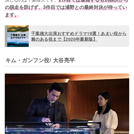
の脱走を防げず、3作目では浦野との最終対決が待ってい
ます。
千葉雄大出演おすすめドラマ19選！あまい役から
棘のある役まで【2020年最新版】
キム・ガンフン役/ 大谷亮平