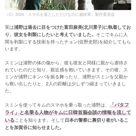
（C）2024「スマホを落としただけなのに最終章」製作委員会
実は
浦野は過去に目をつけた富田麻美(北川景子)に執着してお
そこでキムに人
り、彼女を剥製にしたいと考えていました。
間を剥製にする技術を持ったチョン(佐野史郎)を紹介してもら
います。

スミンは浦野の体の傷から、彼も彼女と同様に親から虐待さ
れていたのだと知り、親近感を抱いていきます。その後、ス
ミンが浦野にキンパを振る舞ったり、浦野がスミンを父親か
ら救い出したりと、2人の距離は少しずつ縮まっていきまし
た。

スミンを使ってキムのスマホを乗っ取った浦野は、
「バタフ
ライ」と名乗る人物がキムに日韓首脳会談の情報を流して
いる
ことを知ります。そして
日本の警察に裏切り者がいるこ
とを加賀谷に知らせました。