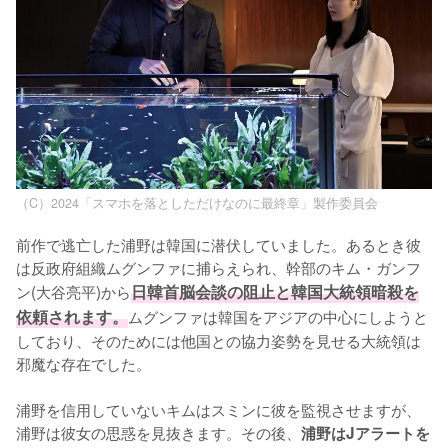
（C）2024「スマホを落としただけなのに最終章」製作委員会
前作で逃亡した浦野は韓国に潜伏していました。あるとき彼
は反政府組織ムグンファに捕らえられ、幹部のキム・ガンフ
ン(大谷亮平)から
日韓首脳会談の阻止と韓国大統領暗殺を
依頼されます。
ムグンファは韓国をアジアの中心にしようと
しており、そのためには他国との協力姿勢を見せる大統領は
邪魔な存在でした。

浦野を信用していないキムはスミンに彼を監視させますが、
浦野は彼女の思惑を見抜きます。その後、
浦野はJアラートを