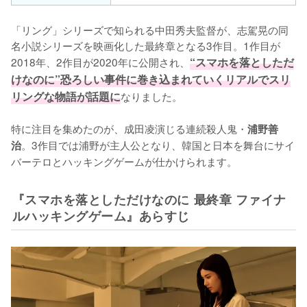
「リング」シリーズで知られる中田秀夫監督が、志駕晃の同
名小説シリーズを映画化した最終章となる3作目。1作目が
2018年、2作目が2020年に公開され、
“スマホを落としただ
けなのに”恐ろしい事件に巻き込まれていくリアルでスリ
リングな物語が話題に
なりました。

特に注目を集めたのが、成田凌演じる連続殺人鬼・
浦野善
。3作目では浦野が主人公となり、韓国と日本を舞台にサイ
治
バーテロとハッキングゲームが仕かけられます。
『スマホを落としただけなのに 最終章 ファイナ
ルハッキングゲーム』あらすじ