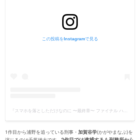
この投稿をInstagramで見る
『スマホを落としただけなのに 〜最終章〜 ファイナル ハッキング ゲーム』(@sumaho_otoshita_final)がシェアした投稿
1作目から浦野を追っている刑事・
(かがやまなぶ)を
加賀谷学
演じるのは千葉雄大です。
2作目では逮捕するも刑務所から