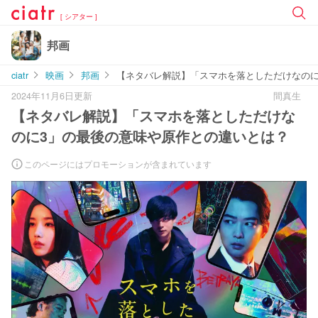
[ シアター ]
邦画
ciatr
映画
邦画
【ネタバレ解説】「スマホを落としただけなのに
2024年11月6日更新
間真生
【ネタバレ解説】「スマホを落としただけな
のに3」の最後の意味や原作との違いとは？
このページにはプロモーションが含まれています