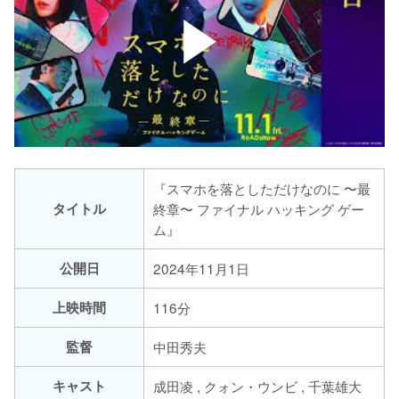
『スマホを落としただけなのに 〜最
タイトル
終章〜 ファイナル ハッキング ゲー
ム』
公開日
2024年11月1日
上映時間
116分
監督
中田秀夫
キャスト
成田凌 , クォン・ウンビ , 千葉雄大