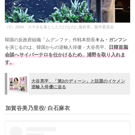
（C）2024「スマホを落としただけなのに最終章」製作委員会
韓国の反政府組織「ムグンファ」作戦本部長
キム・ガンフン
を演じるのは、韓国からの逆輸入俳優・大谷亮平。
日韓首脳
会談へサイバーテロを仕かけるため、浦野を取り入れま
す。
大谷亮平、「第2のディーン」と話題のイケメン
逆輸入俳優に迫る
加賀谷美乃里役/ 白石麻衣