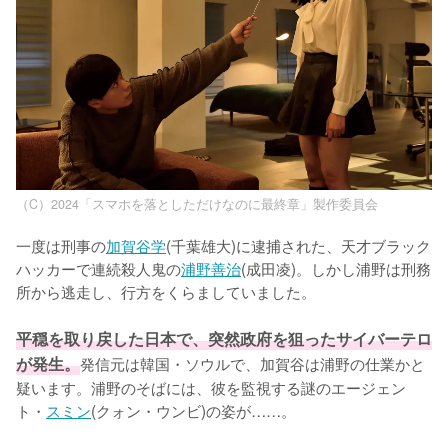
（C）2024「スマホを落としただけなのに最終章」製作委員会
一度は刑事の
加賀谷学
(千葉雄大)に逮捕された、天才ブラック
ハッカーで連続殺人鬼の
浦野善治
(成田凌)。しかし浦野は刑務
所から逃走し、行方をくらましていました。

平穏を取り戻した日本で、突然政府を狙ったサイバーテロ
が発生。
発信元は韓国・ソウルで、加賀谷は浦野の仕業かと
疑います。浦野のそばには、彼を監視する謎のエージェン
ト・
スミン
(クォン・ウンビ)の姿が……。
