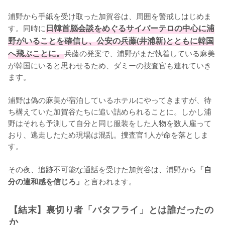
浦野から手紙を受け取った加賀谷は、周囲を警戒しはじめま
す。同時に
日韓首脳会談をめぐるサイバーテロの中心に浦
野がいることを確信し、公安の兵藤(井浦新)とともに韓国
へ飛ぶことに。
兵藤の発案で、浦野がまだ執着している麻美
が韓国にいると思わせるため、ダミーの捜査官も連れていき
ます。

浦野は偽の麻美が宿泊しているホテルにやってきますが、待
ち構えていた加賀谷たちに追い詰められることに。しかし浦
野はそれも予測して自分と同じ服装をした人物を数人雇って
おり、逃走したため現場は混乱。捜査官1人が命を落としま
す。

その夜、追跡不可能な通話を受けた加賀谷は、浦野から
「自
と言われます。
分の違和感を信じろ」
【結末】裏切り者「バタフライ」とは誰だったの
か