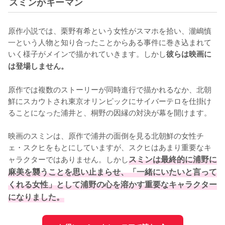
スミンがキーマン
原作小説では、栗野有希という女性がスマホを拾い、瀧嶋慎
一という人物と知り合ったことからある事件に巻き込まれて
いく様子がメインで描かれていきます。しかし
彼らは映画に
は登場しません。
原作では複数のストーリーが同時進行で描かれるなか、北朝
鮮にスカウトされ東京オリンピックにサイバーテロを仕掛け
ることになった浦井と、桐野の因縁の対決が幕を開けます。

映画のスミンは、原作で浦井の面倒を見る北朝鮮の女性チ
ェ・スクヒをもとにしていますが、スクヒはあまり重要なキ
ャラクターではありません。しかし
スミンは最終的に浦野に
麻美を襲うことを思い止まらせ、「一緒にいたいと言って
くれる女性」として浦野の心を溶かす重要なキャラクター
になりました。