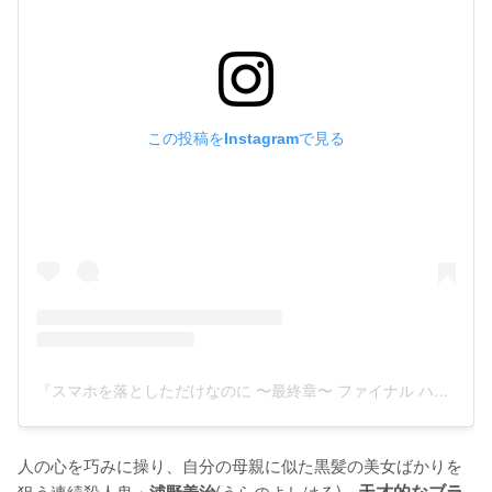
この投稿をInstagramで見る
『スマホを落としただけなのに 〜最終章〜 ファイナル ハッキング ゲーム』(@sumaho_otoshita_final)がシェアした投稿
人の心を巧みに操り、自分の母親に似た黒髪の美女ばかりを
狙う連続殺人鬼・
(うらのよしはる)。
天才的なブラ