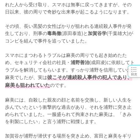
れた人から受け取り、スマホは無事に戻ってきますが、その
日以来、彼の周りで奇妙な出来事が起こるようになります。

その頃、長い黒髪の女性ばかりが狙われる連続殺人事件が発
生しており、刑事の
(原田泰造)と
(千葉雄大)が
毒島徹
加賀谷学
コンビを組んで事件を追っていました。

スマホにまつわるトラブルは麻美の周りでも起き始めたた
め、セキュリティ会社の社員・
(成田凌)に依頼してト
浦野善治
ラブルを解消してもらいます。すっかり浦野を信用していた
目次
麻美でしたが、実は
彼こそが連続殺人事件の犯人であり、
麻美も狙われていた
のです。

麻美には、自殺した親友の顔と名前を交換し、新しい人生を
歩んでいたという衝撃的な過去があり、それを浦野に突き止
められていました。一服盛られて拘束された麻美は、「きみ
を剥製にしたい」と言う浦野に戦慄します。

加賀谷が浦野が潜伏する場所を突き止め、富田と麻美をギリ