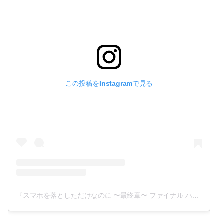
この投稿をInstagramで見る
『スマホを落としただけなのに 〜最終章〜 ファイナル ハッキング ゲーム』(@sumaho_otoshita_final)がシェアした投稿