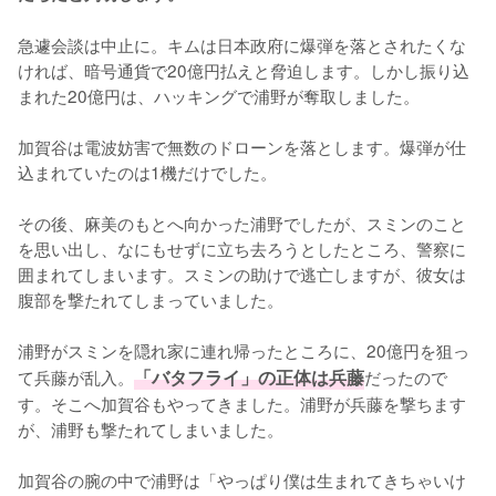
急遽会談は中止に。キムは日本政府に爆弾を落とされたくな
ければ、暗号通貨で20億円払えと脅迫します。しかし振り込
まれた20億円は、ハッキングで浦野が奪取しました。

加賀谷は電波妨害で無数のドローンを落とします。爆弾が仕
込まれていたのは1機だけでした。

その後、麻美のもとへ向かった浦野でしたが、スミンのこと
を思い出し、なにもせずに立ち去ろうとしたところ、警察に
囲まれてしまいます。スミンの助けで逃亡しますが、彼女は
腹部を撃たれてしまっていました。

浦野がスミンを隠れ家に連れ帰ったところに、20億円を狙っ
て兵藤が乱入。
「バタフライ」の正体は兵藤
だったので
す。そこへ加賀谷もやってきました。浦野が兵藤を撃ちます
が、浦野も撃たれてしまいました。

加賀谷の腕の中で浦野は「やっぱり僕は生まれてきちゃいけ