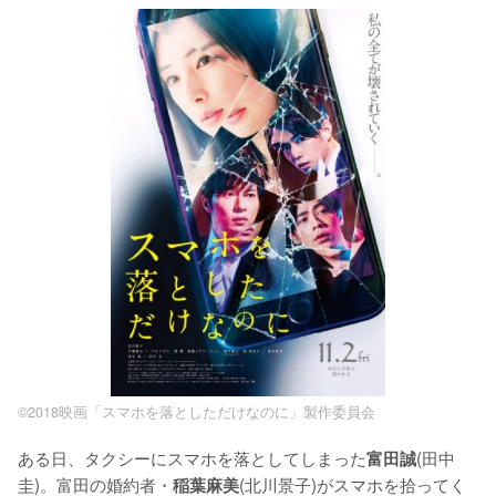
©2018映画「スマホを落としただけなのに」製作委員会
ある日、タクシーにスマホを落としてしまった
(田中
富田誠
圭)。富田の婚約者・
(北川景子)がスマホを拾ってく
稲葉麻美