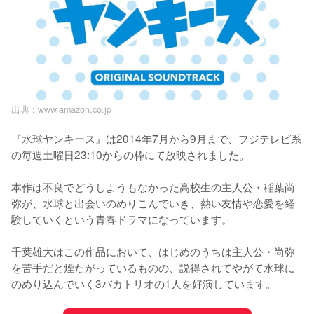
出典 :
www.amazon.co.jp
『水球ヤンキース』は2014年7月から9月まで、フジテレビ系
の毎週土曜日23:10からの枠にて放映されました。

本作は不良でどうしようもなかった高校生の主人公・稲葉尚
弥が、水球と出会いのめりこんでいき、熱い友情や恋愛を経
験していくという青春ドラマになっています。

千葉雄大はこの作品において、はじめのうちは主人公・尚弥
を苦手だと煙たがっているものの、説得されてやがて水球に
のめり込んでいく3バカトリオの1人を好演しています。