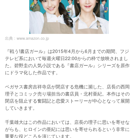
出典 :
www.amazon.co.jp
『戦う!書店ガール』は2015年4月から6月までの期間、フジ
テレビ系において毎週火曜日22:00からの枠で放映されまし
た。碧野圭の人気小説である『書店ガール』シリーズを原作
にドラマ化した作品です。 

ペガサス書房吉祥寺店が閉店する危機に瀕した、店長の西岡
理子とコミック売り場担当の書店員・北村亜紀。本作はその
閉店を阻止する奮闘記と恋愛ストーリーが中心となって展開
していきます。

千葉雄大はこの作品においては、店長の理子に思いを寄せな
がらも、ヒロインの亜紀には思いを寄せられるという非常に
重要な役どころを演じています。