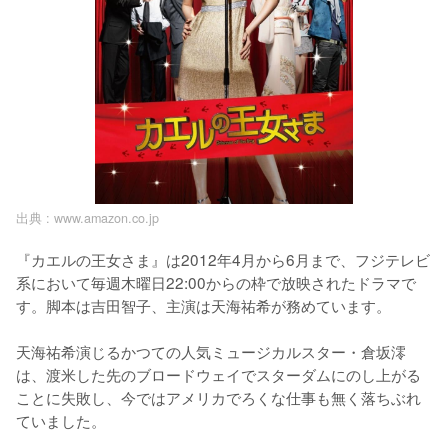
出典 :
www.amazon.co.jp
『カエルの王女さま』は2012年4月から6月まで、フジテレビ
系において毎週木曜日22:00からの枠で放映されたドラマで
す。脚本は吉田智子、主演は天海祐希が務めています。

天海祐希演じるかつての人気ミュージカルスター・倉坂澪
は、渡米した先のブロードウェイでスターダムにのし上がる
ことに失敗し、今ではアメリカでろくな仕事も無く落ちぶれ
ていました。
