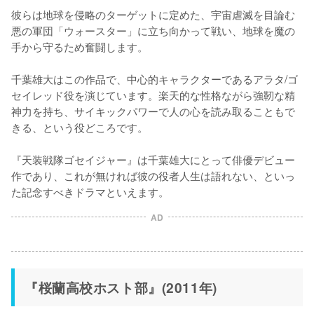
彼らは地球を侵略のターゲットに定めた、宇宙虐滅を目論む
悪の軍団「ウォースター」に立ち向かって戦い、地球を魔の
手から守るため奮闘します。

千葉雄大はこの作品で、中心的キャラクターであるアラタ/ゴ
セイレッド役を演じています。楽天的な性格ながら強靭な精
神力を持ち、サイキックパワーで人の心を読み取ることもで
きる、という役どころです。

『天装戦隊ゴセイジャー』は千葉雄大にとって俳優デビュー
作であり、これが無ければ彼の役者人生は語れない、といっ
た記念すべきドラマといえます。
AD
『桜蘭高校ホスト部』(2011年)