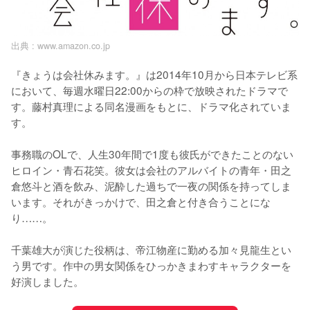
出典 :
www.amazon.co.jp
『きょうは会社休みます。』は2014年10月から日本テレビ系
において、毎週水曜日22:00からの枠で放映されたドラマで
す。藤村真理による同名漫画をもとに、ドラマ化されていま
す。

事務職のOLで、人生30年間で1度も彼氏ができたことのない
ヒロイン・青石花笑。彼女は会社のアルバイトの青年・田之
倉悠斗と酒を飲み、泥酔した過ちで一夜の関係を持ってしま
います。それがきっかけで、田之倉と付き合うことにな
り……。

千葉雄大が演じた役柄は、帝江物産に勤める加々見龍生とい
う男です。作中の男女関係をひっかきまわすキャラクターを
好演しました。