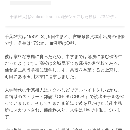
千葉雄大(@yudaichibaofficial)がシェアした投稿
-
2019年 9月月18日午前2時37分PDT
千葉雄大は1989年3月9日生まれ、宮城県多賀城市出身の俳優
です。身長は173cm、血液型はO型。

彼は厳格な家庭に育ったため、中学までは勉強に励む優等生
だったようです。高校は宮城県下でも屈指の進学校である、
仙台第三高等学校に進学します。高校を卒業すると上京し、
町田にある玉川大学に進学しました。

大学時代の千葉雄大はスタバなどでアルバイトをしながら、
原宿系のストリート雑誌『CHOKi CHOKi』で読者モデルをや
っていました。そしてたまたま雑誌で彼を見かけた芸能事務
所にスカウトされ、芸能界入り。大学は1年で中退していま
す。

その後は、オーデョションを受けて合格した特撮ドラマ『天