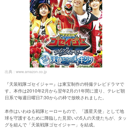
出典 :
www.amazon.co.jp
『天装戦隊ゴセイジャー』は東宝制作の特撮テレビドラマで
す。本作は2010年2月から翌年2月の1年間に渡り、テレビ朝
日系で毎週日曜日7:30からの枠で放映されました。

本作はいわゆる戦隊ヒーローもので、「護星天使」として地
球を守護するために降臨した見習いの5人の天使たちが、タッ
グを組んで「天装戦隊ゴセイジャー」を結成。
