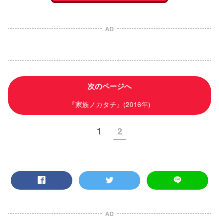
AD
次のページへ
『家族ノカタチ』(2016年)
1
2
AD