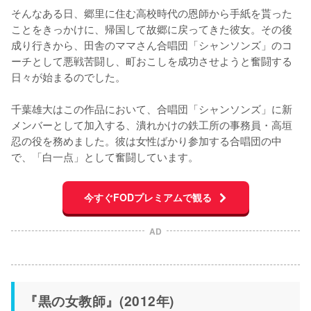
そんなある日、郷里に住む高校時代の恩師から手紙を貰った
ことをきっかけに、帰国して故郷に戻ってきた彼女。その後
成り行きから、田舎のママさん合唱団「シャンソンズ」のコ
ーチとして悪戦苦闘し、町おこしを成功させようと奮闘する
日々が始まるのでした。

千葉雄大はこの作品において、合唱団「シャンソンズ」に新
メンバーとして加入する、潰れかけの鉄工所の事務員・高垣
忍の役を務めました。彼は女性ばかり参加する合唱団の中
で、「白一点」として奮闘しています。
今すぐFODプレミアムで観る
AD
『黒の女教師』(2012年)