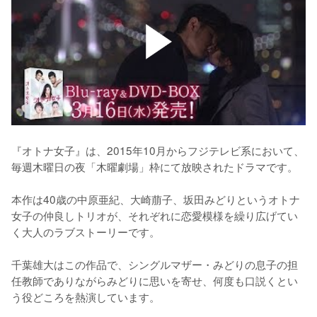
『オトナ女子』は、2015年10月からフジテレビ系において、
毎週木曜日の夜「木曜劇場」枠にて放映されたドラマです。

本作は40歳の中原亜紀、大崎萠子、坂田みどりというオトナ
女子の仲良しトリオが、それぞれに恋愛模様を繰り広げてい
く大人のラブストーリーです。

千葉雄大はこの作品で、シングルマザー・みどりの息子の担
任教師でありながらみどりに思いを寄せ、何度も口説くとい
う役どころを熱演しています。