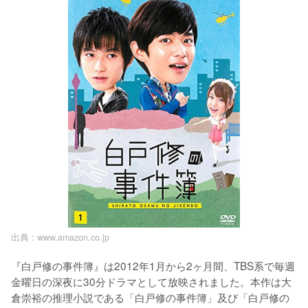
出典 :
www.amazon.co.jp
『白戸修の事件簿』は2012年1月から2ヶ月間、TBS系で毎週
金曜日の深夜に30分ドラマとして放映されました。本作は大
倉崇裕の推理小説である「白戸修の事件簿」及び「白戸修の