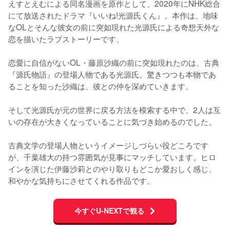
えすとえむによる同名漫画を原作として、2020年にNHK総合
にて放送されたドラマ『いいね!光源氏くん』。本作は、地味
なOLとそんな彼女の前に突如現れた光源氏による奇想天外な
恋を描いたラブストーリーです。

恋愛に自信がないOL・藤原沙織の前に突如現れたのは、古典
『源氏物語』の登場人物である光源氏。驚きつつも本物であ
ることを知った沙織は、彼との仲を深めていきます。

そして光源氏が元の世界に戻る方法を模索する中で、2人は互
いの存在が大きくなっていることに気づき始めるのでした。

古典文学の登場人物というイメージしづらい役どころです
が、千葉雄大の持つ雰囲気が見事にマッチしています。ヒロ
インを演じた伊藤沙莉とのやり取りもどこか愛おしく感じ、
和やかな気持ちにさせてくれる作品です。
今すぐU-NEXTで観る