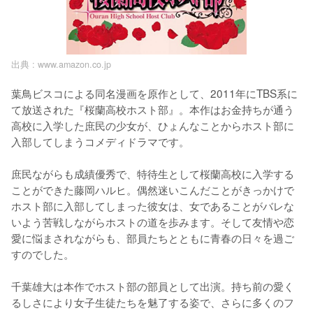
出典 :
www.amazon.co.jp
葉鳥ビスコによる同名漫画を原作として、2011年にTBS系に
て放送された『桜蘭高校ホスト部』。本作はお金持ちが通う
高校に入学した庶民の少女が、ひょんなことからホスト部に
入部してしまうコメディドラマです。

庶民ながらも成績優秀で、特待生として桜蘭高校に入学する
ことができた藤岡ハルヒ。偶然迷いこんだことがきっかけで
ホスト部に入部してしまった彼女は、女であることがバレな
いよう苦戦しながらホストの道を歩みます。そして友情や恋
愛に悩まされながらも、部員たちとともに青春の日々を過ご
すのでした。

千葉雄大は本作でホスト部の部員として出演。持ち前の愛く
るしさにより女子生徒たちを魅了する姿で、さらに多くのフ