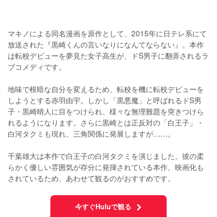
マキノによる同名漫画を原作として、2015年に日テレ系にて
放送された『黒崎くんの言いなりになんてならない』。本作
は転校デビューを夢見た女子高生が、ドS男子に翻弄されるラ
ブコメディです。

地味で根暗な自分を変えるため、転校を機に転校デビューを
しようとする赤羽由宇。しかし「黒悪魔」と呼ばれるドS男
子・黒崎晴人に目をつけられ、様々な無理難題を突きつけら
れるようになります。さらに黒崎とは正反対の「白王子」・
白河タクミも現れ、三角関係に発展しますが……。

千葉雄大は本作で白王子の白河タクミを演じました。彼の柔
らかく優しい雰囲気が存分に発揮されている本作。映画化も
されているため、あわせて観るのがおすすめです。
今すぐHuluで観る