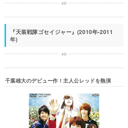
AD
『天装戦隊ゴセイジャー』(2010年-2011
年)
AD
千葉雄大のデビュー作！主人公レッドを熱演