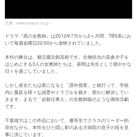
出典 :
www.amazon.co.jp
ドラマ『黒の女教師』は2012年7月から2ヶ月間、TBS系にお
いて毎週金曜日22:00から放映されていました。

本作の舞台は、都立國文館高校です。生物担当の高倉夕子を
はじめとする3人の女教師たちは、昼間は先生として穏やかな
日々を過ごしていました。

しかし彼女たちは夜になると「課外授業」と銘打って、学校
内に蔓延る様々な諸悪やトラブルを裁き、密かに解決してい
きます。まるで「必殺仕事人」の女教師版のような痛快活劇
です。

千葉雄大はこの作品において、優等生でクラスのリーダー的
存在ながら、本性をひた隠し影のある大病院の息子の役を見
事に演じています。