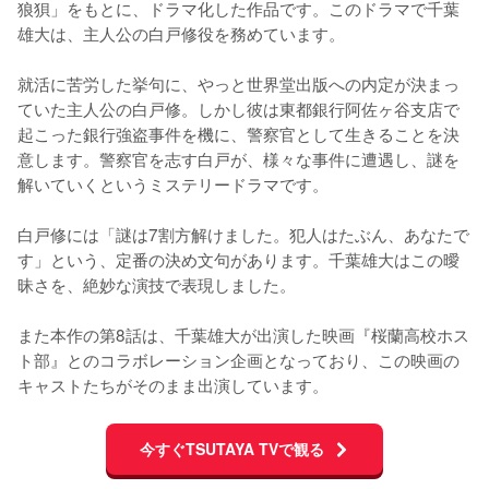
狼狽」をもとに、ドラマ化した作品です。このドラマで千葉
雄大は、主人公の白戸修役を務めています。

就活に苦労した挙句に、やっと世界堂出版への内定が決まっ
ていた主人公の白戸修。しかし彼は東都銀行阿佐ヶ谷支店で
起こった銀行強盗事件を機に、警察官として生きることを決
意します。警察官を志す白戸が、様々な事件に遭遇し、謎を
解いていくというミステリードラマです。

白戸修には「謎は7割方解けました。犯人はたぶん、あなたで
す」という、定番の決め文句があります。千葉雄大はこの曖
昧さを、絶妙な演技で表現しました。

また本作の第8話は、千葉雄大が出演した映画『桜蘭高校ホス
ト部』とのコラボレーション企画となっており、この映画の
キャストたちがそのまま出演しています。
今すぐTSUTAYA TVで観る