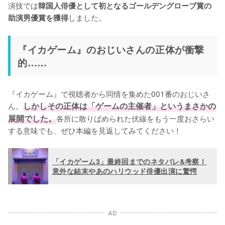
演技では
韓国人俳優として初となるゴールデングローブ賞の
しました。
助演男優賞を獲得
『イカゲーム』のおじいさんの正体が衝撃
的……
『イカゲーム』で視聴者から同情を集めた001番のおじいさ
ん。
しかしその正体は「ゲームの主催者」というまさかの
展開でした。
各所に散りばめられた伏線をもう一度おさらい
する意味でも、ぜひ本編を見返してみてください！
「イカゲーム3」最終回までのネタバレ&考察！
意外な結末やあのハリウッド俳優出演に驚愕
AD