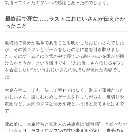
気遣ってくれたギフンへの感謝もあったのでしょう。
最終話で死亡……ラストにおじいさんが伝えたか
ったこと
最終話で自分が黒幕であることを明かしたおじいさんでした
が、その後ギフンとゲームをしたのちに息を引き取りまし
た。そのゲームとは吹雪の中で寝ている酔っ払いを誰かが助
けるかどうか、という賭けです。“人の優しさを信じるギフン
を否定したい”というおじいさんの気持ちが現れた内容でし
た。

大金を手にしても、決して幸せではなく、退屈で孤独だった
おじいさん。楽しむためにゲームを作りながらも、裏切りや
嫉妬など、人間のクズな部分を嫌というほど見てきたはずで
す。

死ぬ前に「大金持ちと貧乏人の共通点は“虚無感”」と述べたお
じいさんは、
ラストにギフンの甘い考えを否定し、自分の人