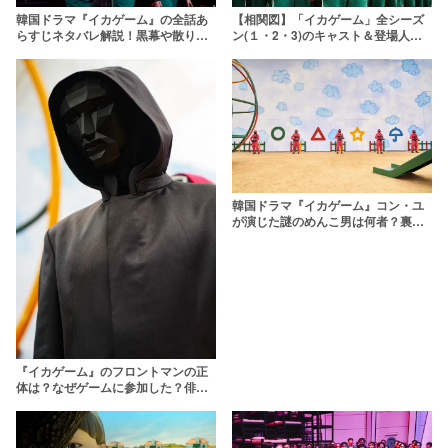
韓国ドラマ『イカゲーム』の全話あ
【相関図】「イカゲーム」全シーズ
らすじネタバレ解説！黒幕や散りば
ン(１・2・3)のキャスト＆登場人物
められた伏線を考察
一覧を解説！
韓国ドラマ『イカゲーム』コン・ユ
が演じた謎のめんこ男は何者？裏話
エピソードも紹介
『イカゲーム』のフロントマンの正
体は？なぜゲームに参加した？俳優
や死亡説についても解説