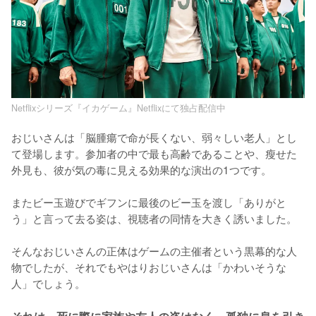
Netflixシリーズ『イカゲーム』Netflixにて独占配信中
おじいさんは「脳腫瘍で命が長くない、弱々しい老人」とし
て登場します。参加者の中で最も高齢であることや、瘦せた
外見も、彼が気の毒に見える効果的な演出の1つです。

またビー玉遊びでギフンに最後のビー玉を渡し「ありがと
う」と言って去る姿は、視聴者の同情を大きく誘いました。

そんなおじいさんの正体はゲームの主催者という黒幕的な人
物でしたが、それでもやはりおじいさんは「かわいそうな
人」でしょう。
