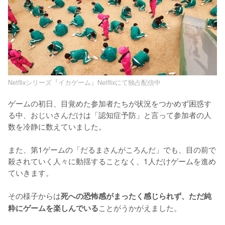
Netflixシリーズ『イカゲーム』Netflixにて独占配信中
ゲームの初日、目覚めた参加者たちが状況をつかめず困惑す
る中、おじいさんだけは「認知症予防」と言って参加者の人
数を冷静に数えていました。

また、第1ゲームの「だるまさんがころんだ」でも、目の前で
殺されていく人々に動揺することなく、1人だけゲームを進め
ていきます。

その様子からは
死への恐怖感がまったく感じられず、ただ純
ことがうかがえました。
粋にゲームを楽しんでいる