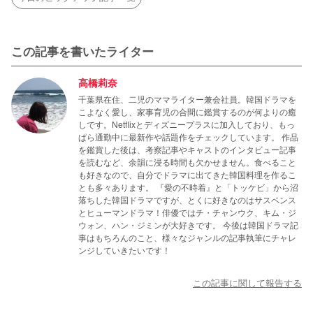
この記事を書いたライター
高橋莉奈
千葉県在住、二児のママライター兼会社員。韓国ドラマを
こよなく愛し、家事育児の合間に鑑賞するのが何よりの癒
しです。Netflixとディズニープラスに加入しており、もっ
ぱら通勤中に最新作や話題作をチェックしています。 作品
を鑑賞した後は、考察記事やキャストのインタビュー記事
を読むなど、余韻に浸る時間も欠かせません。食べること
も好きなので、自分でドラマに出てきた韓国料理を作るこ
とも多々あります。 『愛の不時着』と「トッケビ」から沼
落ちした韓国ドラマですが、とくに好きなのはサスペンス
とヒューマンドラマ！俳優ではチ・チャンウク、キム・ジ
ウォン、ハン・ジミンが大好きです。 今後は韓国ドラマ記
事はもちろんのこと、様々なジャンルの記事執筆にチャレ
ンジしていきたいです！
この記事に関して報告する