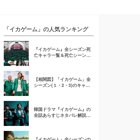
「イカゲーム」の人気ランキング
『イカゲーム』全シーズン死
亡キャラ一覧＆死亡シーンを
徹底解説！結末では誰が生存
する？
【相関図】「イカゲーム」全
シーズン(１・2・3)のキャス
ト＆登場人物一覧を解説！
韓国ドラマ『イカゲーム』の
全話あらすじネタバレ解説！
黒幕や散りばめられた伏線を
考察
『イカゲーム』全シーズンの