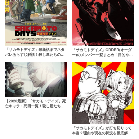
「サカモトデイズ」最新話までネタ
「サカモトデイズ」ORDER(オーダ
バレあらすじ解説！殺し屋たちの日
ー)のメンバー一覧まとめ！目的や強
常バトルアクション【SAKAMOTO
さ、死亡キャラまで解説
DAYS】
【SAKAMOTO DAYS】
【2026最新】「サカモトデイズ」死
亡キャラ・死因一覧！殺し屋たちの
生死の状況は？
「サカモトデイズ」が打ち切りって
本当？理由や現在の状況を徹底解説
【SAKAMOTO DAYS】