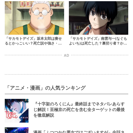
「サカモトデイズ」坂本太郎は痩せ
「サカモトデイズ」南雲与一(なぐも
るとかっこいい？死亡説や強さ・過
よいち)は死亡した？裏切り者？かっ
去の姿まで解説【SAKAMOTO
こいい戦闘シーン・タトゥーの意味
DAYS】
を考察【SAKAMOTO DAYS】
AD
「アニメ・漫画」の人気ランキング
『十字架のろくにん』最終話までネタバレあらす
じ解説！至極京の死亡を含む全ターゲットの最後
を徹底解説
漫画「ふつつかな悪女ではございますが」全話ネ