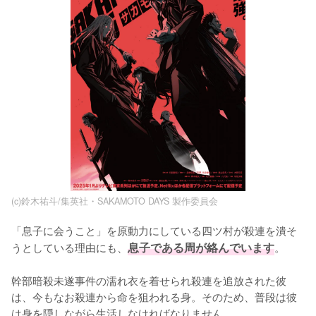
(c)鈴木祐斗/集英社・SAKAMOTO DAYS 製作委員会
「息子に会うこと」を原動力にしている四ツ村が殺連を潰そ
うとしている理由にも、
息子である周が絡んでいます
。

幹部暗殺未遂事件の濡れ衣を着せられ殺連を追放された彼
は、今もなお殺連から命を狙われる身。そのため、普段は彼
は身を隠しながら生活しなければなりません。
