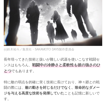
(c)鈴木祐斗／集英社・SAKAMOTO DAYS製作委員会
長年培ってきた技術と扱いが難しい武器を使いこなす戦闘セ
ンスはもちろん、
戦闘中の冷静さと柔軟性も彼の強さのひ
とつ
でもあります。

特に敵の弱点を的確に突く技術に長けており、神々廻との戦
闘の際には、
敵の動きを封じるだけでなく、致命的なダメー
ことも記憶に新しいで
ジを与える高度な技術を発揮していた
す。
