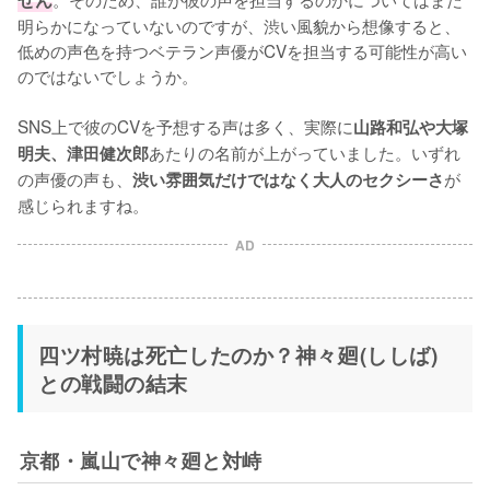
明らかになっていないのですが、渋い風貌から想像すると、
低めの声色を持つベテラン声優がCVを担当する可能性が高い
のではないでしょうか。

SNS上で彼のCVを予想する声は多く、実際に
山路和弘や大塚
あたりの名前が上がっていました。いずれ
明夫、津田健次郎
の声優の声も、
が
渋い雰囲気だけではなく大人のセクシーさ
感じられますね。
AD
四ツ村暁は死亡したのか？神々廻(ししば)
との戦闘の結末
京都・嵐山で神々廻と対峙