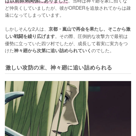
は以前師弟関係にありました
。当時は神々廻を家に招くな
ど仲良くしていましたが、彼がORDERを追放されてからは疎
遠になってしまっています。

しかしそんな2人は、
京都・嵐山で再会を果たし、そこから激
。その際、圧倒的な攻撃力で最初は
しい戦闘を繰り広げます
優勢に立っていた四ツ村でしたが、成長して着実に実力をつ
けた
のでした。
神々廻から次第に追い詰められていく
激しい攻防の末、神々廻に追い詰められる