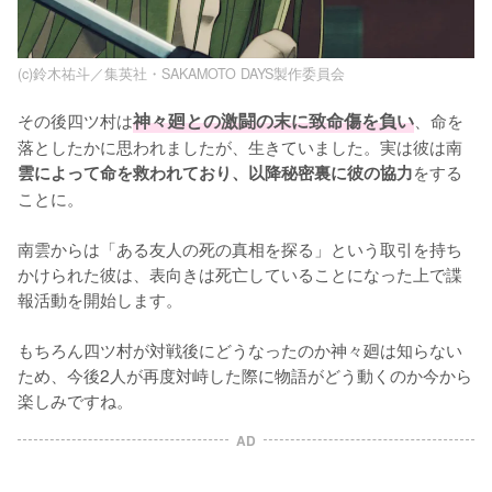
(c)鈴木祐斗／集英社・SAKAMOTO DAYS製作委員会
その後四ツ村は
神々廻との激闘の末に致命傷を負い
、命を
落としたかに思われましたが、生きていました。実は彼は南
をする
雲によって命を救われており、以降秘密裏に彼の協力
ことに。

南雲からは「ある友人の死の真相を探る」という取引を持ち
かけられた彼は、表向きは死亡していることになった上で諜
報活動を開始します。

もちろん四ツ村が対戦後にどうなったのか神々廻は知らない
ため、今後2人が再度対峙した際に物語がどう動くのか今から
楽しみですね。
AD