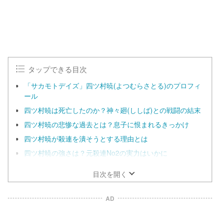
タップできる目次
「サカモトデイズ」四ツ村暁(よつむらさとる)のプロフィ
ール
四ツ村暁は死亡したのか？神々廻(ししば)との戦闘の結末
四ツ村暁の悲惨な過去とは？息子に恨まれるきっかけ
四ツ村暁が殺連を潰そうとする理由とは
四ツ村暁の強さは？元殺連No2の実力はいかに
目次を開く
AD