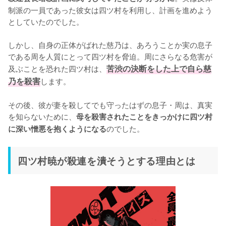
制派の一員であった彼女は四ツ村を利用し、計画を進めよう
としていたのでした。

しかし、自身の正体がばれた慈乃は、あろうことか実の息子
である周を人質にとって四ツ村を脅迫。周にさらなる危害が
及ぶことを恐れた四ツ村は、
苦渋の決断をした上で自ら慈
乃を殺害
します。

その後、彼が妻を殺してでも守ったはずの息子・周は、真実
を知らないために、
母を殺害されたことをきっかけに四ツ村
のでした。
に深い憎悪を抱くようになる
四ツ村暁が殺連を潰そうとする理由とは