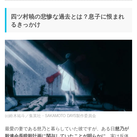
四ツ村暁の悲惨な過去とは？息子に恨まれ
るきっかけ
(c)鈴木祐斗／集英社・SAKAMOTO DAYS製作委員会
最愛の妻である慈乃と暮らしていた彼ですが、ある日
慈乃が
。実は反体
殺連会長暗殺計画に関与していたことが明らかに