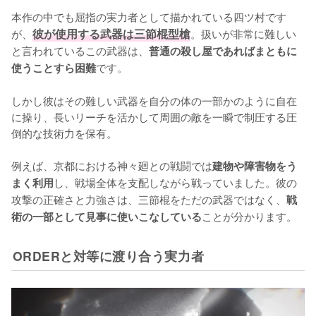
本作の中でも屈指の実力者として描かれている四ツ村です
が、
彼が使用する武器は三節棍型槍
。扱いが非常に難しい
と言われているこの武器は、
普通の殺し屋であればまともに
です。

使うことすら困難
しかし彼はその難しい武器を自分の体の一部かのように自在
に操り、長いリーチを活かして周囲の敵を一瞬で制圧する圧
倒的な技術力を保有。

例えば、京都における神々廻との戦闘では
建物や障害物をう
し、戦場全体を支配しながら戦っていました。彼の
まく利用
攻撃の正確さと力強さは、三節棍をただの武器ではなく、
戦
ことが分かります。
術の一部として見事に使いこなしている
ORDERと対等に渡り合う実力者