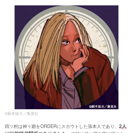
©️鈴木祐斗／集英社
四ツ村は神々廻をORDERにスカウトした張本人であり、
2人