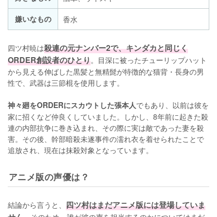
嫌いなもの
香水
四ツ村暁は
殺連の元ナンバー2で、キンダカと同じく
ORDER創設者のひとり
。目深に被ったチューリップハット
から見える伸ばした黒髪と無精髭が特徴的な猫背・長身の男
性で、武器は三節棍を使用します。

でもあり、以前は彼を
神々廻をORDERにスカウトした張本人
家に招くなど仲良くしていました。しかし、8年前に起きた殺
連の内部抗争に巻き込まれ、その際に実は敵であった妻を殺
害。その後、幹部暗殺未遂事件の濡れ衣を着せられたことで
追放され、現在は抹殺対象となっています。
アニメ版の声優は？
結論から言うと、
四ツ村はまだアニメ版には登場していま
せん
。そのため、誰が彼の声を担当するのかについてはまだ