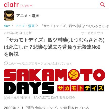
[ シアター ]
アニメ・漫画
ciatr
アニメ・漫画
「サカモトデイズ」四ツ村暁(よつむらさとる)は
2025年6月24日更新
サイガキョウコ
「サカモトデイズ」四ツ村暁(よつむらさとる)
は死亡した？悲惨な過去を背負う元殺連No2
を解説
このページにはプロモーションが含まれています
(c)鈴木祐斗/集英社・SAKAMOTO DAYS 製作委員会
2020年より『週刊少年ジャンプ』で連載されている