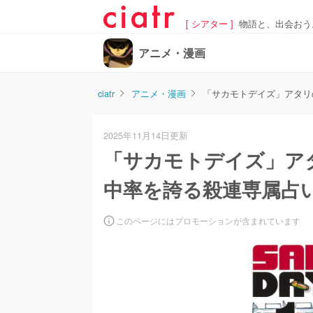
[ シアター ]
物語と、出会おう
アニメ・漫画
ciatr
アニメ・漫画
「サカモトデイズ」アタリ
2025年11月14日更新
「サカモトデイズ」アタ
中率を誇る殺連専属占
このページにはプロモーションが含まれています