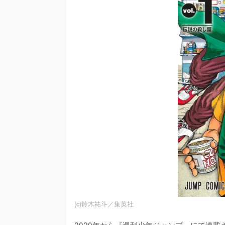
(c)鈴木祐斗／集英社
2020年から『週刊少年ジャンプ』にて連