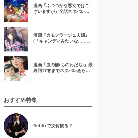
漫画「ふつつかな悪女ではご
ざいますが」全話ネタバレあ
らすじ＆感想を紹介！無料で
読む方法はある？【なろう小
説発】
漫画『カモフラージュ夫婦』
(「キャンディみたいな……」)
最終回までネタバレあらす
じ！原作小説は無料で読め
る？
漫画「血の轍(ちのわだち)」最
終回17巻までネタバレあらす
じ解説！白猫の意味とは？
【完結】
おすすめ特集
Netflixで次何観る？