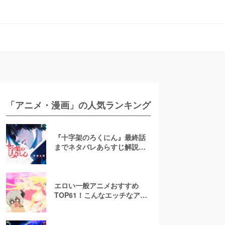
「アニメ・漫画」の人気ランキング
『十字架のろくにん』最終話
までネタバレあらすじ解説！
至極京の死亡を含む全ターゲ
ットの最後を徹底解説
エロい一般アニメおすすめ
TOP61！こんなエッチなアニ
メ地上波で放送して大丈
夫！？【お色気注意】