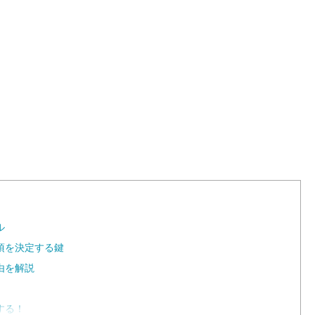
ル
項を決定する鍵
由を解説
する！