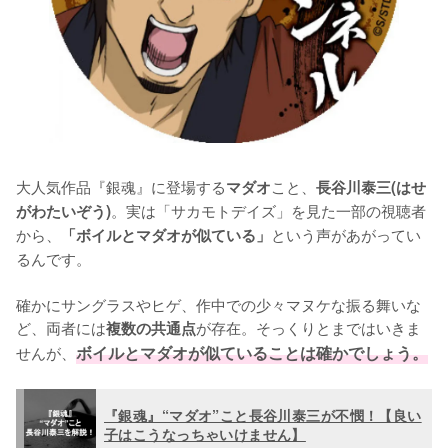
大人気作品『銀魂』に登場する
こと、
マダオ
長谷川泰三(はせ
。実は「サカモトデイズ」を見た一部の視聴者
がわたいぞう)
から、
という声があがってい
「ボイルとマダオが似ている」
るんです。

確かにサングラスやヒゲ、作中での少々マヌケな振る舞いな
ど、両者には
が存在。そっくりとまではいきま
複数の共通点
せんが、
ボイルとマダオが似ていることは確かでしょう。
『銀魂』“マダオ”こと長谷川泰三が不憫！【良い
子はこうなっちゃいけません】