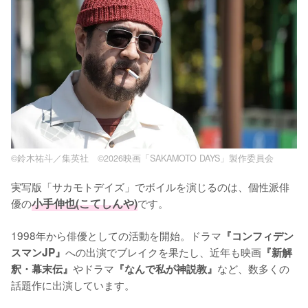
©鈴木祐斗／集英社 ©2026映画「SAKAMOTO DAYS」製作委員会
実写版「サカモトデイズ」でボイルを演じるのは、個性派俳
優の
小手伸也(こてしんや)
です。

1998年から俳優としての活動を開始。ドラマ
『コンフィデン
への出演でブレイクを果たし、近年も映画
スマンJP』
『新解
やドラマ
など、数多くの
釈・幕末伝』
『なんで私が神説教』
話題作に出演しています。