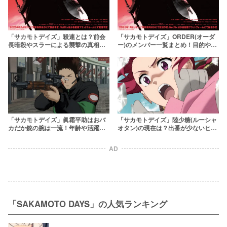
「サカモトデイズ」殺連とは？前会
「サカモトデイズ」ORDER(オーダ
長暗殺やスラーによる襲撃の真相も
ー)のメンバー一覧まとめ！目的や強
解説！【SAKAMOTO DAYS】
さ、死亡キャラまで解説
【SAKAMOTO DAYS】
「サカモトデイズ」眞霜平助はおバ
「サカモトデイズ」陸少糖(ルーシャ
カだか銃の腕は一流！年齢や活躍・
オタン)の現在は？出番が少ないヒロ
ピー助との関係を徹底解説
インの強さや年齢など解説！
【SAKAMOTO DAYS】
AD
「SAKAMOTO DAYS」の人気ランキング