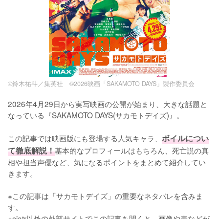
©鈴木祐斗／集英社 ©2026映画「SAKAMOTO DAYS」製作委員会
2026年4月29日から実写映画の公開が始まり、大きな話題と
なっている『SAKAMOTO DAYS(サカモトデイズ)』。

この記事では映画版にも登場する人気キャラ、
ボイルについ
て徹底解説！
基本的なプロフィールはもちろん、死亡説の真
相や担当声優など、気になるポイントをまとめて紹介してい
きます。

※この記事は「サカモトデイズ」の重要なネタバレを含みま
す。

※ciatr以外の外部サイトでこの記事を開くと、画像や表などが