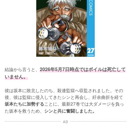
結論から言うと、
2026年5月7日時点ではボイルは死亡して
いません。
彼は坂本に敗北したのち、殺連監獄へ収監されました。その
後、彼は監獄に侵入してきたシンと再会し、紆余曲折を経て
ことに。最新27巻では大ダメージを負っ
坂本たちに加勢する
た坂本を救うため、
シンと共に奮闘しました。
AD