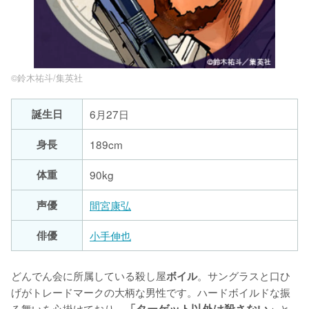
©️鈴木祐斗/集英社
誕生日
6月27日
身長
189cm
体重
90kg
声優
間宮康弘
俳優
小手伸也
どんでん会に所属している殺し屋
。サングラスと口ひ
ボイル
げがトレードマークの大柄な男性です。ハードボイルドな振
る舞いを心掛けており、
「ターゲット以外は殺さない」
と