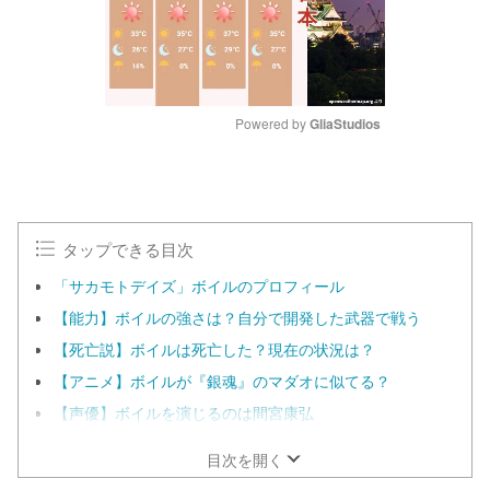
Powered by 
GliaStudios
M
u
t
e
タップできる目次
「サカモトデイズ」ボイルのプロフィール
【能力】ボイルの強さは？自分で開発した武器で戦う
【死亡説】ボイルは死亡した？現在の状況は？
【アニメ】ボイルが『銀魂』のマダオに似てる？
【声優】ボイルを演じるのは間宮康弘
目次を開く