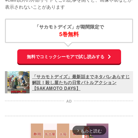
表示されないことがあります
「サカモトデイズ」が期間限定で
5巻無料
無料でコミックシーモアで試し読みする
「サカモトデイズ」最新話までネタバレあらすじ
解説！殺し屋たちの日常バトルアクション
【SAKAMOTO DAYS】
AD
もっと読む
arrow_forward_ios