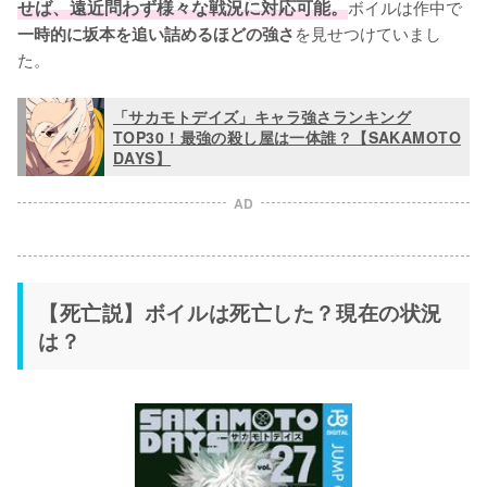
せば、遠近問わず様々な戦況に対応可能。
ボイルは作中で
を見せつけていまし
一時的に坂本を追い詰めるほどの強さ
た。
「サカモトデイズ」キャラ強さランキング
TOP30！最強の殺し屋は一体誰？【SAKAMOTO
DAYS】
AD
【死亡説】ボイルは死亡した？現在の状況
は？