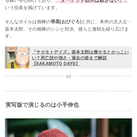
いう信条を掲げています。

そんなボイルは相棒の
と共に、本作の主人公・
帯黒(おびぐろ)
坂本太郎、その相棒のシンと対決。彼らと激戦を繰り広げま
す。
「サカモトデイズ」坂本太郎は痩せるとかっこい
い？死亡説や強さ・過去の姿まで解説
【SAKAMOTO DAYS】
AD
実写版で演じるのは小手伸也