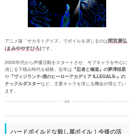
アニメ版「サカモトデイズ」でボイルを演じるのは
間宮康弘
(まみややすひろ)
です。

2000年代から声優活動をスタートさせ、モブキャラを中心に
演じる下積み時代を経験。近年は
『忍者と極道』の夢澤恒星
や
『ヴィジランテ-僕のヒーローアカデミア ILLEGALS-』の
など、主要キャラを演じる機会が増えてい
ナックルダスター
ます。
AD
ハードボイルドな殺し屋ボイル！今後の活