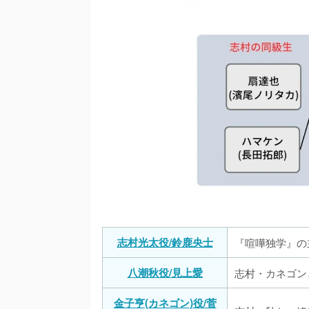
志村光太役/鈴鹿央士
『喧嘩独学』の
八潮秋役/見上愛
志村・カネゴン
金子亨(カネゴン)役/菅