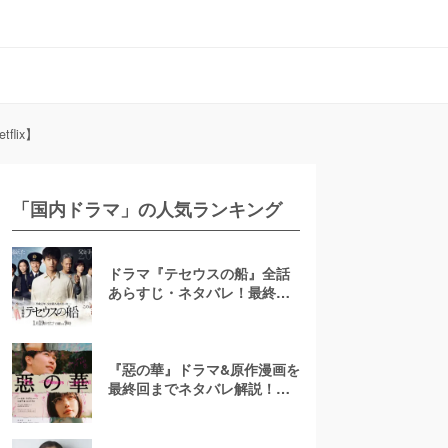
lix】
「国内ドラマ」の人気ランキング
ドラマ『テセウスの船』全話
あらすじ・ネタバレ！最終回
で明かされる犯人とは？
『惡の華』ドラマ&原作漫画を
最終回までネタバレ解説！ア
ニメは「ひどい」？結末は？