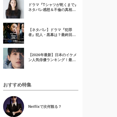
ドラマ『Tシャツが乾くまで』
ネタバレ感想＆不倫の真相や
結末を考察！充の免許証に隠
されたヒントも解説
【ネタバレ】ドラマ『犯罪
者』犯人・黒幕は？最終回ラ
ストを考察！太田愛の原作小
説で描かれる3人のその後を解
説【アマプラ】
【2026年最新】日本のイケメ
ン人気俳優ランキング！最も
かっこいい芸能人は誰？
おすすめ特集
Netflixで次何観る？