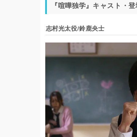
『喧嘩独学』キャスト・登
志村光太役/鈴鹿央士