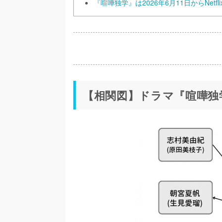
『喧嘩独学』は2026年6月11日からNetfl
【相関図】ドラマ『喧嘩独