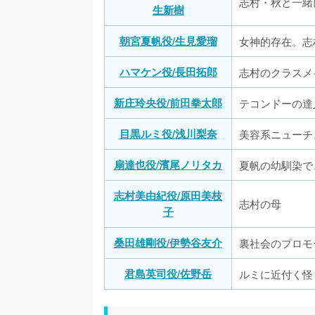
志村・秋と一緒
生新樹
朝宮夏帆役/生見愛瑠
女神的存在。志
ハマケン役/長田拓郎
志村のクラスメ
新庄玲央役/前田拳太郎
テコンドーの達
目黒ルミ役/浅川梨奈
美容系ニューチ
扇達也役/濱尾ノリタカ
夏帆の幼馴染で
志村美由紀役/原田美枝
志村の母
子
桑田雄剛役/伊勢谷友介
裏社会のプロモ
君島英司役/佐野岳
ルミに近付く怪