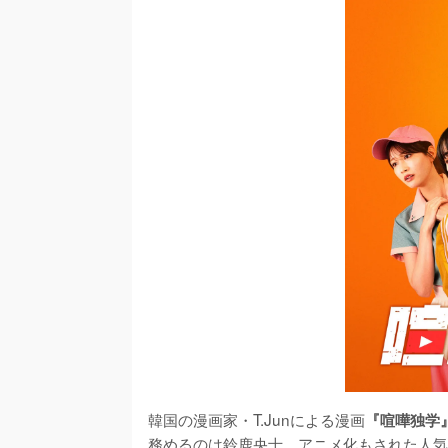
韓国の漫画家・T.Junによる漫画
『喧嘩独学』
務めるのは鈴鹿央士。アニメ化もされた人気作品