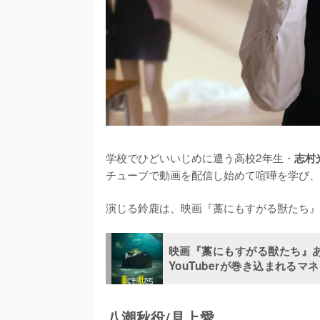
学校でひどいいじめに遭う高校2年生・
志村
チューブで動画を配信し始めて喧嘩を学び、
演じる鈴鹿は、映画『藁にもすがる獣たち』(
映画『藁にもすがる獣たち』あ
YouTuberが巻き込まれるマ
八潮秋役/見上愛