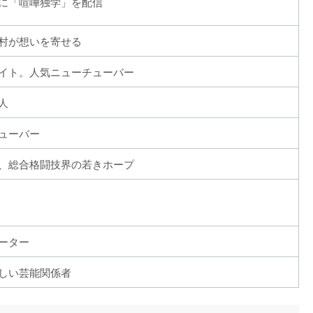
に「喧嘩独学」を配信
村が想いを寄せる
イト。人気ニューチューバー
人
ューバー
、総合格闘技界の若きホープ
ーター
しい芸能関係者