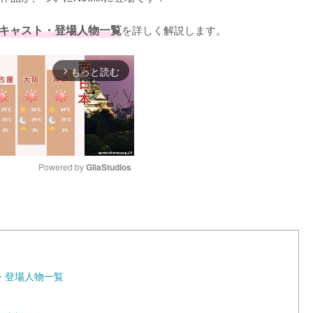
キャスト・登場人物一覧
を詳しく解説します。
もっと読む
arrow_forward_ios
Powered by 
GliaStudios
M
u
t
e
・登場人物一覧