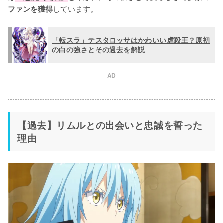
しています。
ファンを獲得
「転スラ」テスタロッサはかわいい虐殺王？原初
の白の強さとその過去を解説
AD
【過去】リムルとの出会いと忠誠を誓った
理由