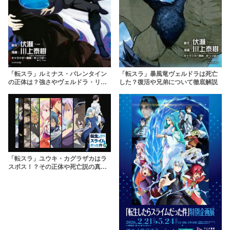
「転スラ」ルミナス・バレンタイン
「転スラ」暴風竜ヴェルドラは死亡
の正体は？強さやヴェルドラ・リム
した？復活や兄弟について徹底解説
ル・クロエとの関係を解説
「転スラ」ユウキ・カグラザカはラ
スボス！？その正体や死亡説の真相
とは