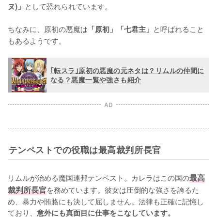
として恐れられています。

ヌ)」
ちなみに、原初の悪魔は
と呼ばれること
「原初」「七君主」
もあるようです。
｢転スラ｣原初の悪魔の元ネタは？リムルの仲間に
なる？悪魔一覧や強さも紹介
AD
テンペストでの役職は最高裁判所長官
リムルが治める魔国連邦テンペスト。カレラはこの国の
最高
裁判所長官
を務めています。彼女は圧倒的な強さを誇るた
め、暴力や賄賂にも決して屈しません。法律も正確に記憶し
ており、
意外にも真面目に仕事をこなしています。