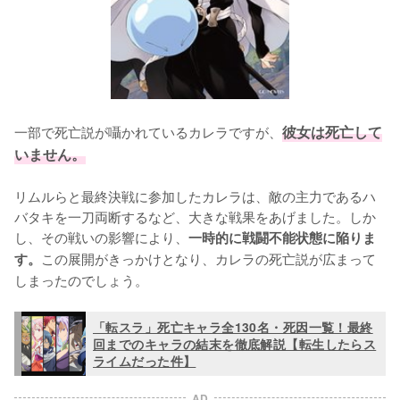
一部で死亡説が囁かれているカレラですが、
彼女は死亡して
いません。
リムルらと最終決戦に参加したカレラは、敵の主力であるハ
バタキを一刀両断するなど、大きな戦果をあげました。しか
し、その戦いの影響により、
一時的に戦闘不能状態に陥りま
この展開がきっかけとなり、カレラの死亡説が広まって
す。
しまったのでしょう。
「転スラ」死亡キャラ全130名・死因一覧！最終
回までのキャラの結末を徹底解説【転生したらス
ライムだった件】
AD