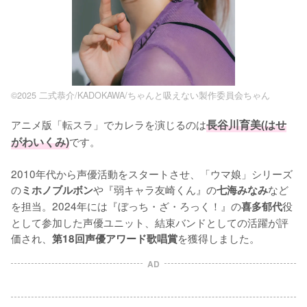
©2025 二式恭介/KADOKAWA/ちゃんと吸えない製作委員会ちゃん
アニメ版「転スラ」でカレラを演じるのは
長谷川育美(はせ
がわいくみ)
です。

2010年代から声優活動をスタートさせ、「ウマ娘」シリーズ
の
や『弱キャラ友崎くん』の
など
ミホノブルボン
七海みなみ
を担当。2024年には『ぼっち・ざ・ろっく！』の
役
喜多郁代
として参加した声優ユニット、結束バンドとしての活躍が評
価され、
を獲得しました。
第18回声優アワード歌唱賞
AD