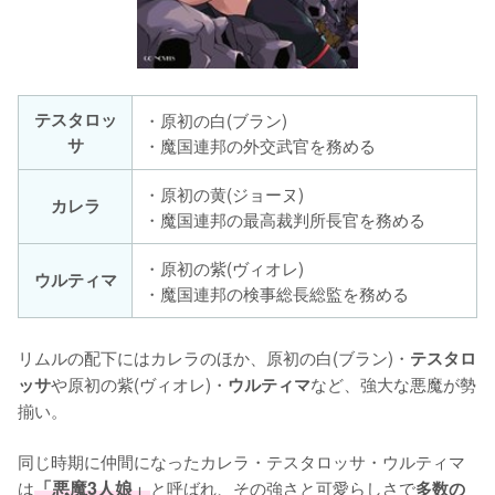
テスタロッ
・原初の白(ブラン)
サ
・魔国連邦の外交武官を務める
・原初の黄(ジョーヌ)
カレラ
・魔国連邦の最高裁判所長官を務める
・原初の紫(ヴィオレ)
ウルティマ
・魔国連邦の検事総長総監を務める
リムルの配下にはカレラのほか、原初の白(ブラン)・
テスタロ
や原初の紫(ヴィオレ)・
など、強大な悪魔が勢
ッサ
ウルティマ
揃い。

同じ時期に仲間になったカレラ・テスタロッサ・ウルティマ
は
「悪魔3人娘」
と呼ばれ、その強さと可愛らしさで
多数の