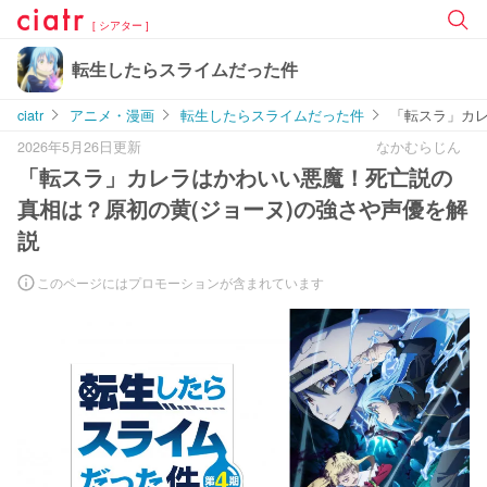
[ シアター ]
転生したらスライムだった件
ciatr
アニメ・漫画
転生したらスライムだった件
「転スラ」カレ
2026年5月26日更新
なかむらじん
「転スラ」カレラはかわいい悪魔！死亡説の
真相は？原初の黄(ジョーヌ)の強さや声優を解
説
このページにはプロモーションが含まれています