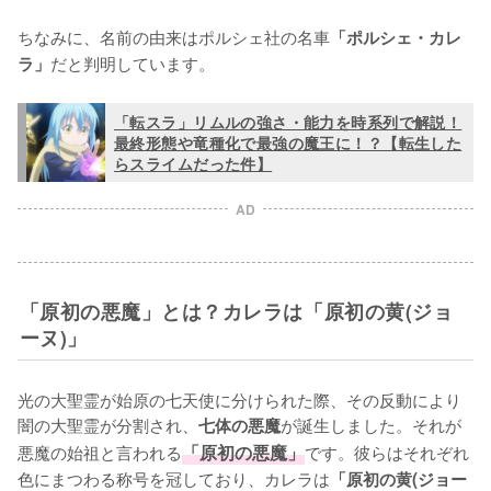
ちなみに、名前の由来はポルシェ社の名車
「ポルシェ・カレ
だと判明しています。
ラ」
「転スラ」リムルの強さ・能力を時系列で解説！
最終形態や竜種化で最強の魔王に！？【転生した
らスライムだった件】
AD
「原初の悪魔」とは？カレラは「原初の黄(ジョ
ーヌ)」
光の大聖霊が始原の七天使に分けられた際、その反動により
闇の大聖霊が分割され、
が誕生しました。それが
七体の悪魔
悪魔の始祖と言われる
「原初の悪魔」
です。彼らはそれぞれ
色にまつわる称号を冠しており、カレラは
「原初の黄(ジョー