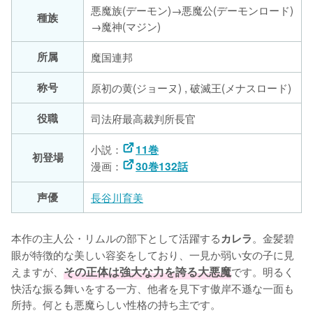
悪魔族(デーモン)→悪魔公(デーモンロード)
種族
→魔神(マジン)
所属
魔国連邦
称号
原初の黄(ジョーヌ) , 破滅王(メナスロード)
役職
司法府最高裁判所長官
小説：
11巻
初登場
漫画：
30巻132話
声優
長谷川育美
本作の主人公・リムルの部下として活躍する
。金髪碧
カレラ
眼が特徴的な美しい容姿をしており、一見か弱い女の子に見
えますが、
その正体は強大な力を誇る大悪魔
です。明るく
快活な振る舞いをする一方、他者を見下す傲岸不遜な一面も
所持。何とも悪魔らしい性格の持ち主です。
