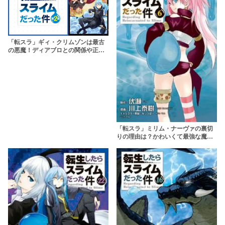
「転スラ」ギィ・クリムゾンは最古
の悪魔！ディアブロとの関係や正体
について解説
「転スラ」ミリム・ナーヴァの裏切
りの理由は？かわいくて最強な魔王
の強さ・声優を紹介