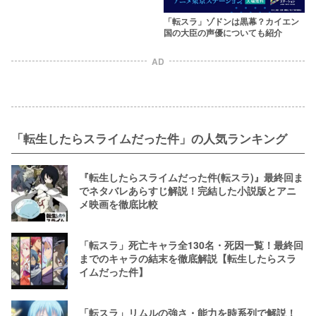
「転スラ」ゾドンは黒幕？カイエン
国の大臣の声優についても紹介
AD
「転生したらスライムだった件」の人気ランキング
『転生したらスライムだった件(転スラ)』最終回ま
でネタバレあらすじ解説！完結した小説版とアニ
メ映画を徹底比較
「転スラ」死亡キャラ全130名・死因一覧！最終回
までのキャラの結末を徹底解説【転生したらスラ
イムだった件】
「転スラ」リムルの強さ・能力を時系列で解説！