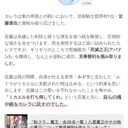
カレラは東の帝国との戦いにおいて、近衛騎士団序列1位・
近
と激戦を繰り広げました。

藤達也
近藤は卓越した剣技と様々な弾丸を放つ銃を駆使し、圧倒的
な強さを見せつけます。死を覚悟するほど追い詰められたカ
レラですが、ギリギリのところで究極能力
「死滅之王(アバド
を獲得し、なんとか逆転に成功。
ン)」
見事勝利を掴み取りま
した。
近藤は死の間際、自身が仕える皇帝・
と交わした「ル
ルドラ
ドラがミカエルに支配された時は止める」という約束を思い
出します。近藤はこの誓いを守れなかったことを悔やみ、
という言葉と共に、
自らの魂
「ミカエルを打ち倒してくれ」
や銃をカレラに託すのでした。
「転スラ」魔王・全28名一覧！八星魔王やその他
の魔王について徹底解剖&強さランキング！