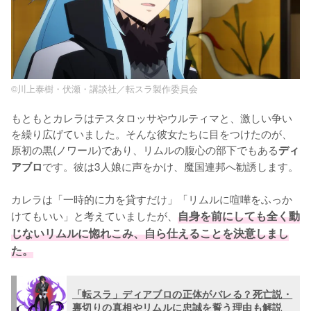
©川上泰樹・伏瀬・講談社／転スラ製作委員会
もともとカレラはテスタロッサやウルティマと、激しい争い
を繰り広げていました。そんな彼女たちに目をつけたのが、
原初の黒(ノワール)であり、リムルの腹心の部下でもある
ディ
です。彼は3人娘に声をかけ、魔国連邦へ勧誘します。

アブロ
カレラは「一時的に力を貸すだけ」「リムルに喧嘩をふっか
けてもいい」と考えていましたが、
自身を前にしても全く動
じないリムルに惚れこみ、自ら仕えることを決意しまし
た。
「転スラ」ディアブロの正体がバレる？死亡説・
裏切りの真相やリムルに忠誠を誓う理由も解説