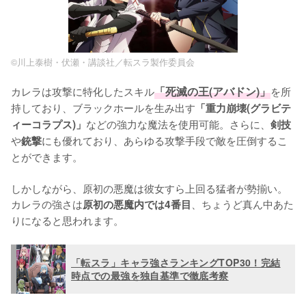
©️川上泰樹・伏瀬・講談社／転スラ製作委員会
カレラは攻撃に特化したスキル
「死滅の王(アバドン)」
を所
持しており、ブラックホールを生み出す
「重力崩壊(グラビテ
などの強力な魔法を使用可能。さらに、
ィーコラプス)」
剣技
や
にも優れており、あらゆる攻撃手段で敵を圧倒するこ
銃撃
とができます。

しかしながら、原初の悪魔は彼女すら上回る猛者が勢揃い。
カレラの強さは
、ちょうど真ん中あた
原初の悪魔内では4番目
りになると思われます。
「転スラ」キャラ強さランキングTOP30！完結
時点での最強を独自基準で徹底考察