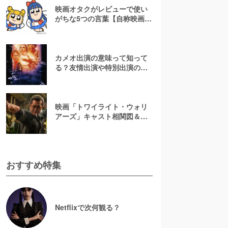
映画オタクがレビューで使い
がちな5つの言葉【自称映画オ
タクが解説】
カメオ出演の意味って知って
る？友情出演や特別出演の違
いとともに解説してみた
映画「トワイライト・ウォリ
アーズ」キャスト相関図＆登
場人物一覧！【決戦！九龍城
砦】
おすすめ特集
Netflixで次何観る？