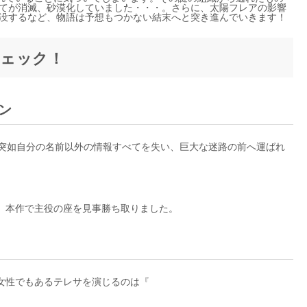
全てが消滅、砂漠化していました・・・。さらに、太陽フレアの影響
が出没するなど、物語は予想もつかない結末へと突き進んでいきます！
ェック！
ン
、突如自分の名前以外の情報すべてを失い、巨大な迷路の前へ運ばれ
、本作で主役の座を見事勝ち取りました。
女性でもあるテレサを演じるのは『