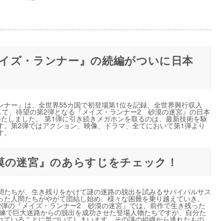
イズ・ランナー』の続編がついに日本
ランナー』は、全世界55カ国で初登場第1位を記録、全世界興行収入
して、待望の第2弾となる『メイズ・ランナー2 砂漠の迷宮』の日本
定いたしました。 第1弾に引き続きメガホンを取るのは、最新技術を駆
す。第2弾ではアクション、映像、ドラマ、全てにおいて第1弾より
す。
漠の迷宮』のあらすじをチェック！
間たちが、生き残りをかけて謎の迷路の脱出を試みるサバイバルサス
った人間たちがやがて団結し始め、様々な困難を乗り越えていき、
2弾の『メイズ・ランナー2 砂漠の迷宮』では、前作で生き残った
試練で巨大迷路からの脱出を成功させた登場人物たちですが、自分た
れていることに気づいてしまいます。その謎の組織から逃れたもの