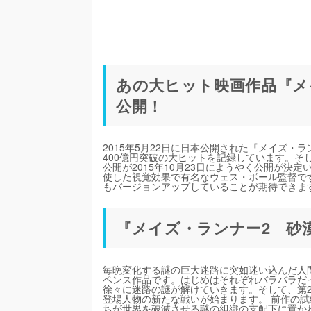
あの大ヒット映画作品『メ
公開！
2015年5月22日に日本公開された『メイズ・
400億円突破の大ヒットを記録しています。そ
公開が2015年10月23日にようやく公開が決
使した視覚効果で有名なウェス・ボール監督で
もバージョンアップしていることが期待できま
『メイズ・ランナー2 砂
毎晩変化する謎の巨大迷路に突如迷い込んだ人
ペンス作品です。はじめはそれぞれバラバラだ
徐々に迷路の謎が解けていきます。そして、第
登場人物の新たな戦いが始まります。 前作の
ちが世界を破滅させる謎の組織の支配下に置か