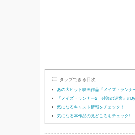
/
U
n
m
u
t
e
タップできる目次
あの大ヒット映画作品『メイズ・ランナ
『メイズ・ランナー2 砂漠の迷宮』の
気になるキャスト情報をチェック！
気になる本作品の見どころをチェック!