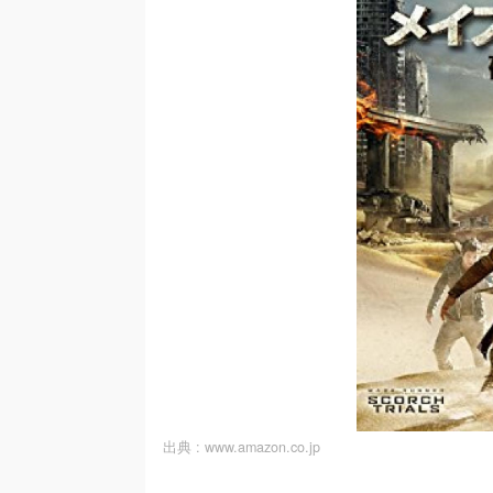
出典 :
www.amazon.co.jp