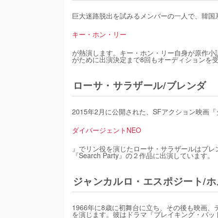
巨大迷路脱出を試みるメンバーの一人で、韓国
キー・ホン・リー
が熱演します。キー・ホン・リー自身が原作小
がために出演決定まで8回もオーディションを
ローサ・サラザール/ブレンダ
2015年2月に公開された、SFアクション映
ダイバージェントNEO
』でリン役を演じたローサ・サラザールはブレンダ役
『Search Party』の２作品に出演しています。
ジャンカルロ・エスポジート/ホ
1966年に8歳に初舞台に立ち、その後も映画
を演じます。彼はドラマ『ブレイキング・バッ