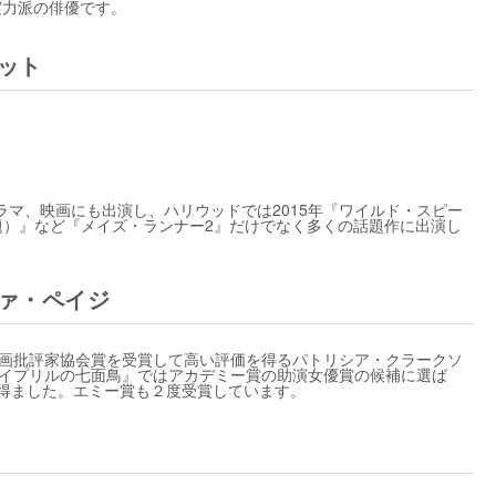
実力派の俳優です。
ット
マ、映画にも出演し、ハリウッドでは2015年『ワイルド・スピー
Trials（原題）』など『メイズ・ランナー2』だけでなく多くの話題作に出演し
ヴァ・ペイジ
映画批評家協会賞を受賞して高い評価を得るパトリシア・クラークソ
エイプリルの七面鳥』ではアカデミー賞の助演女優賞の候補に選ば
の賞賛を得ました。エミー賞も２度受賞しています。