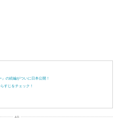
L
o
a
d
e
d
:
1
0
0
.
0
0
%
ー』の続編がついに日本公開！
あらすじをチェック！
AD