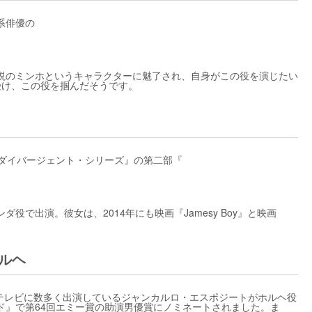
系俳優の
説のミンホというキャラクターに魅了され、自身がこの役を演じたい
受け、この役を掴んだそうです。
画『ダイバージェント・シリーズ』の第二部『
で出演。彼女は、2014年にも映画『Jamesy Boy』と映画
ルヘ
、テレビに数多く出演しているジャンカルロ・エスポジートがホルヘ役
ド』で第64回エミー賞の助演男優賞にノミネートされました。ま