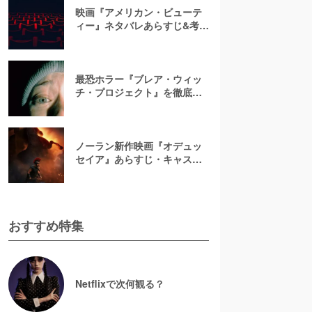
映画『アメリカン・ビューテ
ィー』ネタバレあらすじ&考
察！キャスト一覧からバラの
意味まで徹底解説
最恐ホラー『ブレア・ウィッ
チ・プロジェクト』を徹底紹
介【ネタバレ注意】
ノーラン新作映画『オデュッ
セイア』あらすじ・キャスト
解説！ホメロスの叙事詩を長
編映画史上初のIMAX全編撮影
で映像化
おすすめ特集
Netflixで次何観る？