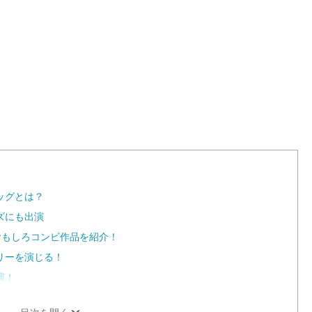
L
o
a
d
e
d
:
1
0
0
.
0
0
%
ッグとは？
ズにも出演
おもしろコンビ作品を紹介！
リーを演じる！
演！
目次を開く