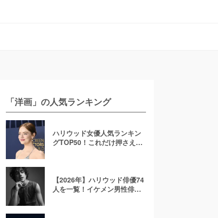
「洋画」の人気ランキング
ハリウッド女優人気ランキン
グTOP50！これだけ押さえれ
ば海外女優通【2026年最新
版】
【2026年】ハリウッド俳優74
人を一覧！イケメン男性俳優
を若手から大御所まで解説！
日本人も紹介