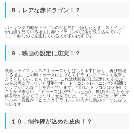
８．レアな赤ドラゴン！？
バイキングの船がドラゴンの住む島に上陸したとき、ストイック
が山肌を見ている場面に赤いドラゴンの尻尾が映り込んでいま
す。一瞬なので見逃している人が多いはずです。
９．映画の設定に忠実！？
映画クライマックスのトゥースがしばらく水中に潜り、再び登場
する場面。この時トゥースはしばらくドラゴンクイーンを攻撃し
ようとしていませんでした。 これは映画冒頭に設定したあるルー
ルを忠実に守っていた証拠です。 ドラゴントレーニングの場面で
ゲップがこんなことを言っています。“濡れたドラゴンは火を吐く
ことが出来ない。” トゥースは水中にいたため、飛び回りながら身
体を乾かさなくてはなりませんでした。こういった細かいディテ
ールや一貫性が『ヒックとドラゴン』の大きな魅力の一つになっ
ています。
１０．制作陣が込めた皮肉！？