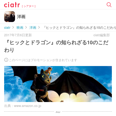
[ シアター ]
洋画
ciatr
映画
洋画
『ヒックとドラゴン』の知られざる10のこだわ
2017年7月6日更新
ciatr編集部
『ヒックとドラゴン』の知られざる10のこだ
わり
このページにはプロモーションが含まれています
出典 :
www.amazon.co.jp
AD