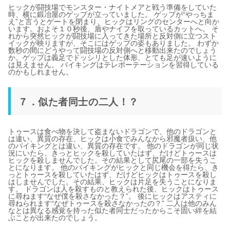
ヒックが闘技場でモンスター・ナイトメアと戦う準備をしていた
時、横に鍛冶屋のゲップが立っていました。 ゲップが“やっちま
え”と言うとゲートを閉まり、ヒックはリングのセンターへと向か
います。およそ１０秒後、盾やナイフを取っているカットへ。 そ
れから突然ヒックが闘技場に入ってきた場所と反対側に立つスト
イックが映りますが、そこにはゲップの姿もありました。 わずか
数秒の間にどうやって闘技場の反対側へと移動出来たのでしょう
か。ゲップは義足でドッシリとした体形、とても足が速いように
は見えません。 バイキングはテレポーテーションを習得している
のかもしれません。
７．似た者同士の二人！？
トゥースは食べ物を決して盗まないドラゴンで、他のドラゴンと
は違い、異質の存在、ヒックは小食でみんなから邪魔者扱い、他
のバイキングとは違い、異質の存在です。 他のドラゴンが同じ状
況にいたら、きっとヒックを殺していたはず、だけどトゥースは
ヒックを殺しませんでした。その結果として尻尾の一部を失うこ
とになります。 他のバイキングがヒックと同じ機会を得たら、き
っとトゥースを殺していたはず、だけどヒックはトゥースを殺し
はしませんでした。その結果、ヒックは片足を失うことになりま
す。 ドラゴンは人を殺すものと教えられた後、ヒックはトゥース
に尋ねます“なぜ僕を殺さなかった？”。 後にヒックはアスティに
尋ねられます“なぜトゥースを殺さなかったの？” 二人は他のみん
なとは異なる感覚を持った似た者同士だったからこそ固い絆を結
ぶことが出来たのでしょう。