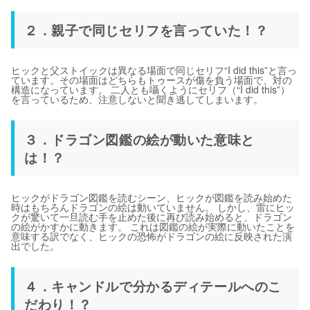
２．親子で同じセリフを言っていた！？
ヒックと父ストイックは異なる場面で同じセリフ“I did this”と言っ
ています。その場面はどちらもトゥースが傷を負う場面で、対の
構造になっています。 二人とも囁くようにセリフ（“I did this”）
を言っているため、注意しないと聞き逃してしまいます。
３．ドラゴン図鑑の絵が動いた意味と
は！？
ヒックがドラゴン図鑑を読むシーン、ヒックが図鑑を読み始めた
時はもちろんドラゴンの絵は動いていません。 しかし、雷にヒッ
クが驚いて一旦読む手を止めた後に再び読み始めると、ドラゴン
の絵がかすかに動きます。 これは図鑑の絵が実際に動いたことを
意味する訳でなく、ヒックの恐怖がドラゴンの絵に反映された演
出でした。
４．キャンドルで分かるディテールへのこ
だわり！？