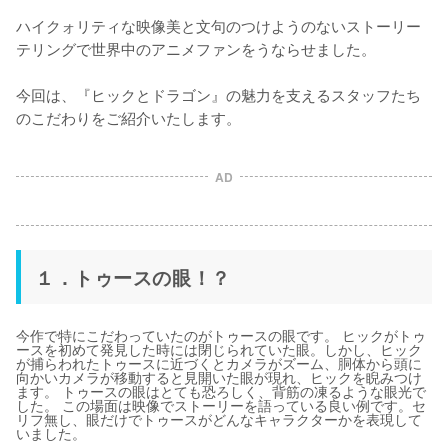
ハイクォリティな映像美と文句のつけようのないストーリー
テリングで世界中のアニメファンをうならせました。

今回は、『ヒックとドラゴン』の魅力を支えるスタッフたち
のこだわりをご紹介いたします。

AD
１．トゥースの眼！？
今作で特にこだわっていたのがトゥースの眼です。 ヒックがトゥ
ースを初めて発見した時には閉じられていた眼。しかし、ヒック
が捕らわれたトゥースに近づくとカメラがズーム、胴体から頭に
向かいカメラが移動すると見開いた眼が現れ、ヒックを睨みつけ
ます。 トゥースの眼はとても恐ろしく、背筋の凍るような眼光で
した。 この場面は映像でストーリーを語っている良い例です。セ
リフ無し、眼だけでトゥースがどんなキャラクターかを表現して
いました。