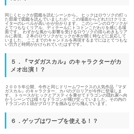
同じくヒックが図鑑を読むシーンから。 ヒックはロウソクの灯っ
た部屋で図鑑を読んでいましたが、この場面からどれだけクリエ
イターのレベルが高いかが分かります。 このシーンのロウソクが
とてつもなくリアル、ディテールにトコトンこだわりを感じる場
面です。 わずかな風から影響を受けるロウソクの揺らめきもリア
ルに表現、２本のロウソクがヒックが本が開く時などに反応して
いました。 ここまでのキャンドルを再現するまでにはとてつもな
い労力と時間がかけられていたはずです。
５．『マダガスカル』のキャラクターがカ
メオ出演！？
２００５年公開、今作と同じドリームワークスの人気作品『マダ
ガスカル』のキャラクター、カバのグロリアが今作に登場しま
す。 トゥースがヒックとアスティを乗せてドラゴンの隠れ家へ向
かうシーンでは様々なドラゴンが飛び交っていました。その内の
ドラゴンの１頭がグロリアを掴みながら飛んでいます。
６．ゲップはワープを使える！？