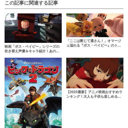
この記事に関連する記事
「ここは断じて通さん！」オマージ
ュ溢れる『ボス・ベイビー』のトリ
映画「ボス・ベイビー」シリーズの
ビアを紹介！
吹き替え声優＆キャラ紹介！あの人
気俳優・女優も声を担当
【2025最新】アニメ映画おすすめラ
ンキング！大人も子供も楽しめる最
新作から隠れた名作まで