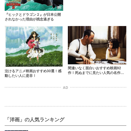
『ヒックとドラゴン２』が日本公開
されなかった理由が残念過ぎる
間違いなく面白いおすすめ映画92
泣けるアニメ映画おすすめ30選！感
作！死ぬまでに見たい人気の名作を
動したい人に是非！
ジャンル別ランキングで紹介【2026
年版】
AD
「洋画」の人気ランキング