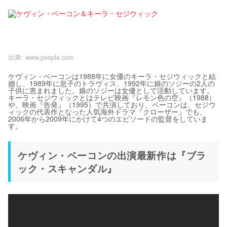
出典:
www.people.com
ケヴィン・ベーコンは1988年に女優のキーラ・セジウィックと結
婚し、1989年に息子のトラヴィス、1992年に娘のソジーの2人の
子供に恵まれました。娘のソジーは女優として活動しています。
キーラ・セジウィックとはテレビ映画『レモン色の空』（1988）
や、映画『告発』（1995）で共演しており、ベーコンは、セジウ
ィックの代表作となった人気海外ドラマ『クローザー』でも、
2006年から2009年にかけて4つのエピソードの監督をしていま
す。
ケヴィン・ベーコンの出演最新作は『ブラ
ック・スキャンダル』