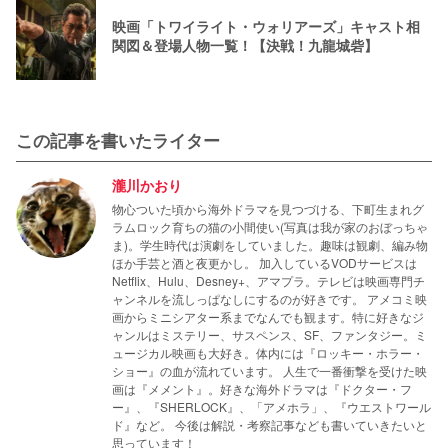
映画「トワイライト・ウォリアーズ」キャスト相
関図＆登場人物一覧！【決戦！九龍城砦】
この記事を書いたライター
瀧川かおり
物心ついた頃から海外ドラマを見つづける、下町生まれグ
ラムロック育ちの猫の小間使い(写真は我が家のおぼっちゃ
ま)。学生時代は演劇をしていました。趣味は観劇、編み物
ほか手芸と酒と夜更かし。 加入しているVODサービスは
Netflix、Hulu、Desney+、アマプラ。テレビは映画専門チ
ャンネルを流しっぱなしにするのが好きです。 アメコミ映
画からミニシアター系までなんでも観ます。特に好きなジ
ャンルはミステリー、サスペンス、SF、ファンタジー。ミ
ュージカル映画も大好き。体内には『ロッキー・ホラー・
ショー』の血が流れています。 人生で一番衝撃を受けた映
画は『メメント』。好きな海外ドラマは『ドクター・フ
ー』、『SHERLOCK』、「アメホラ」、『ウエストワール
ド』など。 今後は解説・考察記事なども書いていきたいと
思っています！