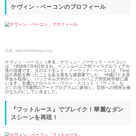
ケヴィン・ベーコンのプロフィール
出典:
www.tarihtebugun.org
ケヴィン・ベーコン（本名：ケヴィン・ノーウッド・ベーコン）
は、1958年7月8日生まれ、ペンシルベニア州フィラデルフィア出
身の俳優です。父のエドモンド・ノーウッド・ベーコンは、Time
誌の表紙を飾ったこともある著名な建築家でした。 16歳のとき奨
学金を取得し、バックネル大学のペンシルベニア州芸術学校に通
います。女優のグローリー・ヴァン・スコット（『ウィズ』な
ど）の元で5週間のアートプログラムに参加し、芸術への情熱を確
かなものにしていきました。
『フットルース』でブレイク！華麗なダン
スシーンを再現！