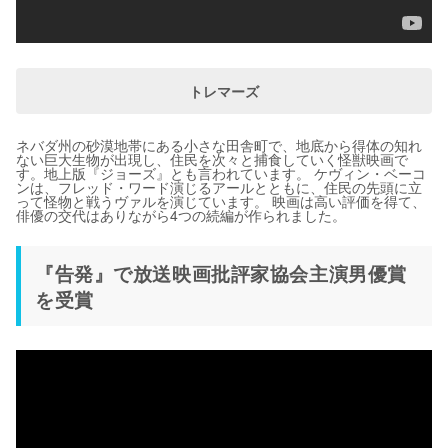
トレマーズ
ネバダ州の砂漠地帯にある小さな田舎町で、地底から得体の知れ
ない巨大生物が出現し、住民を次々と捕食していく怪獣映画で
す。地上版『ジョーズ』とも言われています。 ケヴィン・ベーコ
ンは、フレッド・ワード演じるアールとともに、住民の先頭に立
って怪物と戦うヴァルを演じています。 映画は高い評価を得て、
俳優の交代はありながら4つの続編が作られました。
『告発』で放送映画批評家協会主演男優賞
を受賞