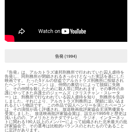
告発 (1994)
『告発』は、アルカトラズ連邦刑務所で行われていた囚人虐待を
告発し、同刑務所が閉鎖されるきっかけとなった実話を基にした
映画です。 たった5ドルの窃盗でアルカトラズ刑務所に投獄され
たヘンリー（ベーコン）は、仲間の裏切りによって脱獄に失敗
し、その仲間を殺したために殺人罪に問われます。その事件の弁
護にやってきた弁護士のジェームズ（クリスチャン・スレータ
ー）は、刑務所で行なわれている囚人虐待を知り、刑務所を告訴
しました。それにより、アルカトラズ刑務所は、閉鎖に追い込ま
れるという物語です。 この作品で囚人ヘンリーを演じたベーコン
は、その演技が高く評価され、放送映画批評家協会主演男優賞を
受賞しました。 放送映画批評家協会賞は、設立が1995年と歴史は
浅いものの、アメリカとカナダでテレビ、ラジオ、インターネッ
トに関わる190人以上のメンバーによって組織された北米最大の批
評家協会で、その選考は比較的バランスのとれたものであること
に定評があります。