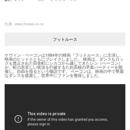
出典:
www.3news.co.nz
フットルース
ケヴィン・ベーコンは1984年の映画『フットルース』に主演し、
映画のヒットとともにブレイクしました。 映画は、ダンスもロッ
クも禁止された田舎町にシカゴから越してきたレン（ベーコン）
が、町の息苦しい状況を打破するため高校の卒業パーティーを開
催し、自由を得るという物語です。 ベーコンは、映画の中で華麗
なダンスを披露し、世界中にファンを獲得しました。