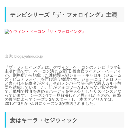
テレビシリーズ『ザ・フォロイング』主演
出典:
blogs.yahoo.co.jp
『ザ・フォロイング』は、ケヴィン・ベーコンのテレビドラマ初
主演作品です。 ベーコン演じる元FBI捜査官ライアン・ハーディ
が、刑務所から脱獄した連続殺人犯ジョー・キャロル（ジェーム
ズ・ピュアフォイ）を再び追う物語です。ジョーにはフォロワー
と言われる信奉者がおり、そのメンバーで狂信的な殺人カルト教
団を結成していました。誰がフォロワーかわからない状況の中
で、単独で捜査を進めるハーディを主人公としたサスペンスとな
っています。 シーズン1で一見解決したと思われたものの、衝撃
の展開によってシーズン2がスタートし、本国アメリカでは、
2015年3月から5月にシーズン3が放送されました。
妻はキーラ・セジウィック