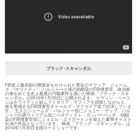
ブラック･スキャンダル
FBI史上最高額の懸賞金をかけられた実在のマフィア、ジェーム
ズ・”ホワイティ”・バルジャーと彼の幼馴染のFBI捜査官、政治家
の弟をめぐる史上最悪の汚職事件を描いた映画『ブラック・スキ
ャンダル』が2016年1月30日に公開されます。 ケヴィン・ベーコ
ンはホワイティと組んでイタリア・マフィアを排除しながらも、
彼を警戒するFBI捜査官チャールズ・マクガイア役で出演していま
す。 主人公ジェームズ・バルジャー役にジョニー・デップ、バル
ジャーの弟ウィリアム役にベネディクト・カンバーバッチ、幼馴
染のFBI捜査官役にジョエル・エドガートンを迎えた豪華キャスト
出演の作品となっています。 映画『ブラック・スキャンダル』は
2016年1月30日全国ロードショーです。