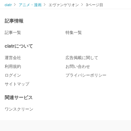
ciatr
アニメ・漫画
エヴァンゲリオン
3ページ目
記事情報
記事一覧
特集一覧
ciatrについて
運営会社
広告掲載に関して
利用規約
お問い合わせ
ログイン
プライバシーポリシー
サイトマップ
関連サービス
ワンスクリーン