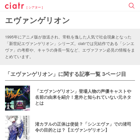
[ シアター ]
エヴァンゲリオン
1995年にアニメ版が放送され、常軌を逸した人気で社会現象となった
「新世紀エヴァンゲリオン」シリーズ。ciatrでは完結作である「シンエ
ヴァ」の考察や、キャラの身長一覧など、エヴァファン必見の情報をま
とめています。
「エヴァンゲリオン」に関する記事一覧 3ページ目
「エヴァンゲリオン」登場人物の声優キャストや
名前の由来を紹介！意外と知られていない元ネタ
とは
渚カヲルの正体は使徒？「シンエヴァ」での渚司
令の目的とは？【エヴァンゲリオン】