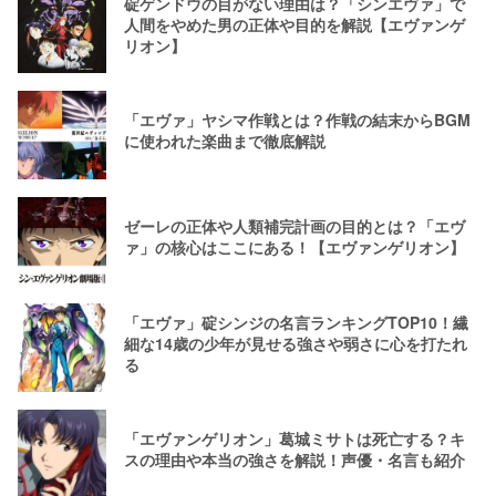
碇ゲンドウの目がない理由は？「シンエヴァ」で
人間をやめた男の正体や目的を解説【エヴァンゲ
リオン】
「エヴァ」ヤシマ作戦とは？作戦の結末からBGM
に使われた楽曲まで徹底解説
ゼーレの正体や人類補完計画の目的とは？「エヴ
ァ」の核心はここにある！【エヴァンゲリオン】
「エヴァ」碇シンジの名言ランキングTOP10！繊
細な14歳の少年が見せる強さや弱さに心を打たれ
る
「エヴァンゲリオン」葛城ミサトは死亡する？キ
スの理由や本当の強さを解説！声優・名言も紹介