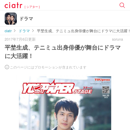
[ シアター ]
ドラマ
ciatr
ドラマ
平埜生成、テニミュ出身俳優が舞台にドラマに大活躍
2017年7月6日更新
soruna
平埜生成、テニミュ出身俳優が舞台にドラマ
に大活躍！
このページにはプロモーションが含まれています