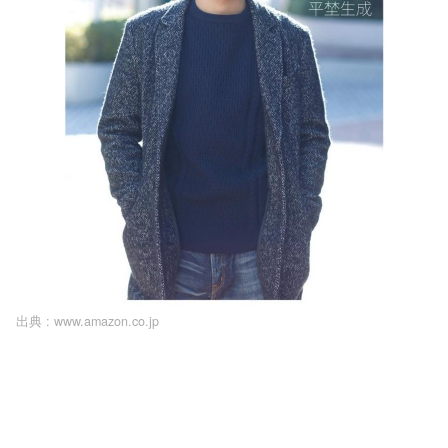
出典 :
www.amazon.co.jp
L
o
/
U
a
n
d
m
e
u
d
t
:
e
1