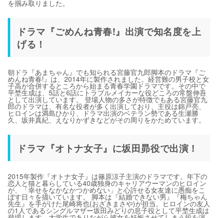
を掴み取りました。
ドラマ『ごめんね青春!』出演で知名度を上
げる！
朝ドラ『あまちゃん』でも知られる宮藤官九郎脚本のドラマ『ご
めんね青春!』は、2014年に製作されました。経営難の男子校と女
子高が合併するところから始まる青春学園ドラマです。その中で
平埜生成は、5話と6話にトラブルメイカーな役どころの常盤伸吾
として出演しています。 登場人物の多さが特徴でもある宮藤官九
郎のドラマは、有名な役者が多く出演しており、主役は錦戸亮、
ヒロインは満島ひかり、ドラマ出演のベテラン勢である生瀬勝
久、坂井真紀、えなりかずきなどがその周りをかためています。
ドラマ『オトナ女子』に坂田昴役で出演！
2015年製作『オトナ女子』は篠原涼子主演のドラマです。年下の
恋人と猫と暮らしている40歳独身のキャリアウーマンのヒロイン
が、「幸せをなかなかつかめない」と心許せる女友達に愚痴をこ
ぼす日々を描いています。 脚本は『結婚できない男』『梅ちゃん
先生』を手がけた尾崎将也(おざきまさや)が担当。ヒロインの友人
の1人であるシングルマザー坂田みどりの息子役として平埜生成は
登場します。大学生でありながら彼女を妊娠させてしまう役を演