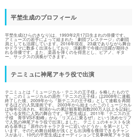
平埜生成のプロフィール
平埜生成(ひらのきなり)は、1993年2月17日生まれの俳優です。
アミューズの若手によって組まれた「劇団プレステージ」の劇団
員としても活躍しています。2016年現在、23歳でありながら舞台
やドラマに数多く出演をしており、演劇界で今後の活躍が期待さ
れる俳優です。また、楽器を弾くのを得意とし、ピアノ、ギタ
ー、サックスの演奏ができます。
テニミュに神尾アキラ役で出演
テニミュとは『ミュージカル・テニスの王子様』を略したもので
す。このミュージカルの原作『テニスの王子様』は2008年に連載
終了した後、2009年から『新テニスの王子様』として連載を再開
するほどの人気漫画です。 2003年から始まったこのミュージカル
は毎年公演され、初演からの累計観客動員数200万人以上を記録し
ている女性に人気の舞台です。平埜生成は、2011年『テニスの王
子様 青学VS不動峰』から「リズムに乗るぜ!」という決めセリフ
で人気の神尾アキラ役で出演しました。 テニミュのキャストを決
める基準は「原作のキャラクターに近いかどうか」を第一として
います。そのため舞台経験が浅くとも出演権を獲得できるチャン
スがあり、10代の平埜生成はオーディションで見事神尾アキラ役