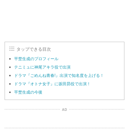
0
0
.
0
0
%
タップできる目次
平埜生成のプロフィール
テニミュに神尾アキラ役で出演
ドラマ『ごめんね青春!』出演で知名度を上げる！
ドラマ『オトナ女子』に坂田昴役で出演！
平埜生成の今後
AD