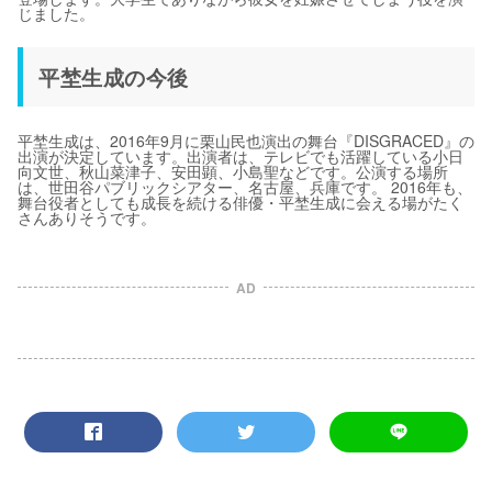
じました。
平埜生成の今後
平埜生成は、2016年9月に栗山民也演出の舞台『DISGRACED』の
出演が決定しています。出演者は、テレビでも活躍している小日
向文世、秋山菜津子、安田顕、小島聖などです。公演する場所
は、世田谷パブリックシアター、名古屋、兵庫です。 2016年も、
舞台役者としても成長を続ける俳優・平埜生成に会える場がたく
さんありそうです。
AD