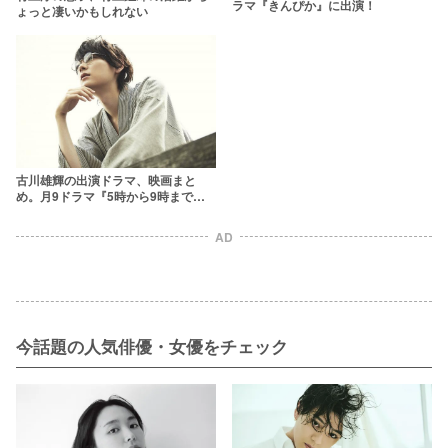
ラマ『きんぴか』に出演！
ょっと凄いかもしれない
古川雄輝の出演ドラマ、映画まと
め。月9ドラマ『5時から9時まで』
に三嶋聡役で出演【画像】
AD
今話題の人気俳優・女優をチェック